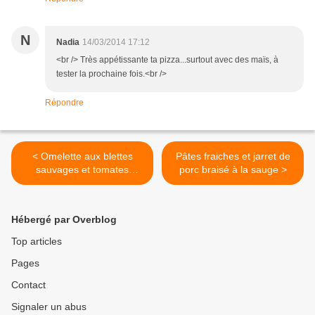
N
Nadia
14/03/2014 17:12
<br /> Très appétissante ta pizza...surtout avec des maïs, à
tester la prochaine fois.<br />
Répondre
< Omelette aux blettes
Pâtes fraiches et jarret de
sauvages et tomates
porc braisé à la sauge >
confites, petit pain au jus de
carotte
Hébergé par Overblog
Top articles
Pages
Contact
Signaler un abus