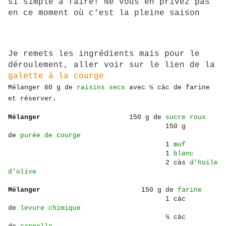
si simple à faire! Ne vous en privez pas
en ce moment où c'est la pleine saison
Je remets les ingrédients mais pour le
déroulement, aller voir sur le lien de la
galette à la courge
Mélanger 60 g de
raisins s
ecs
avec ½ càc de farine
et réserver.
Mélanger
150 g de
sucre roux
150 g
de
purée de courge
1
œuf
1
blanc
2 càs
d’huile
d’olive
Mélanger
150 g de
farine
1 càc
de
levure chimique
½ càc