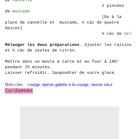
de
cannelle
2 pincées
de
muscade
(Ou à la
place de cannelle et muscade, ½ càc de quatre
épices)
¼ càc de
sel
Mélanger les deux préparations
. Ajouter les raisins
et ½ càc de zestes de citron.
Mettre dans un moule à tarte et au four à 180°
pendant 25 minutes.
Laisser refroidir. Saupoudrer de sucre glace.
Mots-clés :
courge
,
épices
,
galette à la courge
,
raisins secs
Cardamome