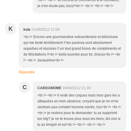
<br /> <br /> vu comme je commence à te connaitre,
je n'en doute pas; bzzz!<br /> <br /> <br /> <br />
K
kola
01/08/2012 12:09
<br /> Encore une gourmandise extraordinaire et délicieuse
qui me tente terriblement !! tes pavlova sont absolument
superbes et réussies !! un tout grand bravo de compliments et
de félicitations !!<br /> belle journée pour toi, bisous<br /> <br
/> <br /> Jacqueline<br />
Répondre
C
CARDAMOME
04/08/2012 21:39
<br /> <br /> il reste des coques mais mon gars les a
attaquées en mon absence, croyant que je ne m'ne
randrais pas compte! boonne soirée, bzz<br /> <br />
<br /> je reviens pour te demander: tu as supprimé
ton blg? je ne te trouve plus sous les liens; dis moi si
tu as émigré et où!<br /> <br /> <br /> <br />