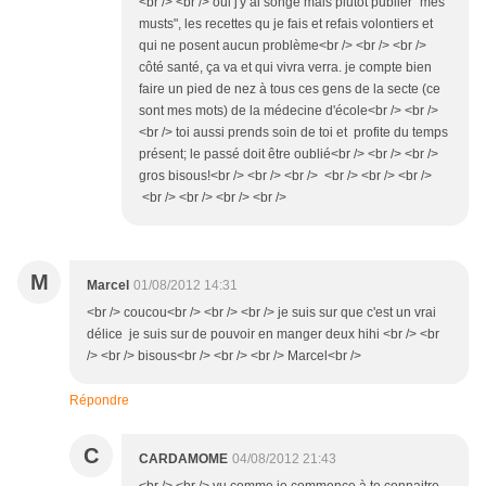
<br /> <br /> oui j'y ai songé mais plutôt publier "mes
musts", les recettes qu je fais et refais volontiers et
qui ne posent aucun problème<br /> <br /> <br />
côté santé, ça va et qui vivra verra. je compte bien
faire un pied de nez à tous ces gens de la secte (ce
sont mes mots) de la médecine d'école<br /> <br />
<br /> toi aussi prends soin de toi et profite du temps
présent; le passé doit être oublié<br /> <br /> <br />
gros bisous!<br /> <br /> <br /> <br /> <br /> <br />
<br /> <br /> <br /> <br />
M
Marcel
01/08/2012 14:31
<br /> coucou<br /> <br /> <br /> je suis sur que c'est un vrai
délice je suis sur de pouvoir en manger deux hihi <br /> <br
/> <br /> bisous<br /> <br /> <br /> Marcel<br />
Répondre
C
CARDAMOME
04/08/2012 21:43