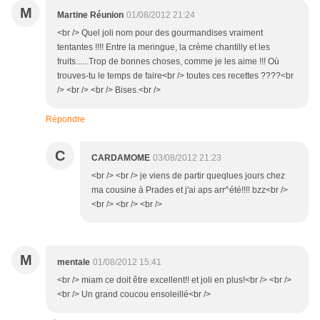
M
Martine Réunion
01/08/2012 21:24
<br /> Quel joli nom pour des gourmandises vraiment
tentantes !!!! Entre la meringue, la crème chantilly et les
fruits......Trop de bonnes choses, comme je les aime !!! Où
trouves-tu le temps de faire<br /> toutes ces recettes ????<br
/> <br /> <br /> Bises.<br />
Répondre
C
CARDAMOME
03/08/2012 21:23
<br /> <br /> je viens de partir queqlues jours chez
ma cousine à Prades et j'ai aps arr^été!!!! bzz<br />
<br /> <br /> <br />
M
mentale
01/08/2012 15:41
<br /> miam ce doit être excellent!! et joli en plus!<br /> <br />
<br /> Un grand coucou ensoleillé<br />