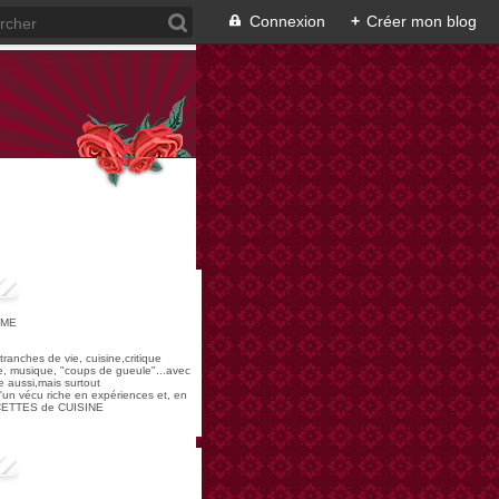
Connexion
+
Créer mon blog
OME
,tranches de vie, cuisine,critique
re, musique, "coups de gueule"...avec
 aussi,mais surtout
 d'un vécu riche en expériences et, en
ECETTES de CUISINE