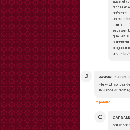
aussi et c
taches et 
présence en
un mot che
trop à la 
est avant t
que j'en ai
autrement..
blogueur e
bises<br />
J
Josiane
15/02/201
<br /> Et moi pas de 
la viande du fromag
Répondre
C
CARDAM
<br /> <br 