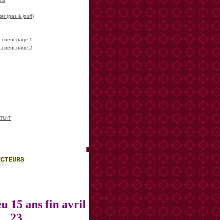
LES
er (pas à jour!)
 coeur page 1
 coeur page 2
TUIT
ECTEURS
u 15 ans fin avril
23