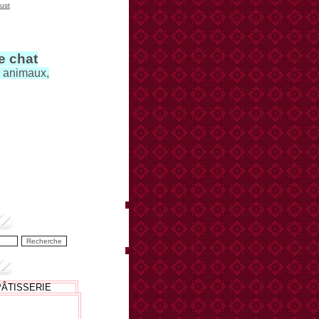
ust
le chat
s animaux,
PÂTISSERIE