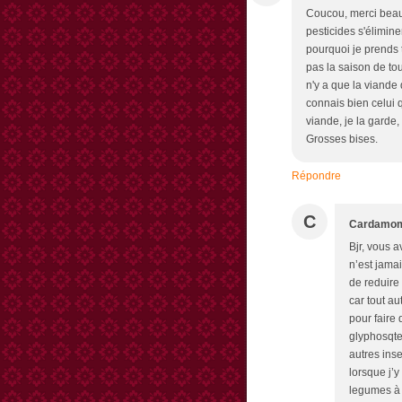
Coucou, merci beau
pesticides s'élimine
pourquoi je prends 
pas la saison de tout
n'y a que la viande 
connais bien celui 
viande, je la garde, 
Grosses bises.
Répondre
C
Cardamo
Bjr, vous a
n’est jama
de reduire
car tout au
pour faire 
glyphosqtes
autres inse
lorsque j’
legumes à 