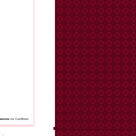
damome
sur ComBoost