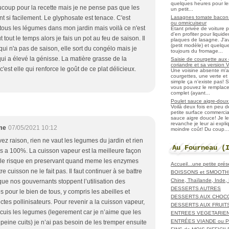
quelques heures pour les r
coup pour la recette mais je ne pense pas que les
un petit...
Lasagnes tomate bacon f
nt si facilement. Le glyphosate est tenace. C'est
ou omnicuiseur
tous les légumes dans mon jardin mais voilà ce n'est
Etant privée de voiture 
d'en profiter pour liqui
 tout le temps alors je fais un pot au feu de saison. Il
plaques de lasagne. J'a
(petit modèle) et quelqu
qui n'a pas de saison, elle sort du congélo mais je
toujours du fromage...
qui a élevé la génisse. La matière grasse de la
Saisie de courgette aux 
coriandre et sa version 
c'est elle qui renforce le goût de ce plat délicieux.
Une voisine absente m'
courgettes, une verte et u
simple ça n'existe pas! S
vous pouvez le remplacer
complet (ayant...
Poulet sauce aigre-doux a
Voilà deux fois en peu 
petite surface commerci
sauce aigre douce! Je le
revanche je leur ai expl
me
07/05/2021 10:12
moindre coût! Du coup...
vez raison, rien ne vaut les legumes du jardin et rien
Au Fourneau (
is a 100%. La cuisson vapeur est la meilleure façon
 le risque en preservant quand meme les enzymes
Accueil...une petite pré
tre cuisson ne le fait pas. Il faut continuer à se battre
BOISSONS et SMOOTH
Chine, Thaïlande, Inde
que nos gouvernants stoppent l’utilisation des
DESSERTS AUTRES
 pour le bien de tous, y compris les abeilles et
DESSERTS AUX CHOC
ctes pollinisateurs. Pour revenir a la cuisson vapeur,
DESSERTS AUX FRUIT
y cuis les legumes (legerement car je n’aime que les
ENTREES VEGETARIE
ENTRÉES VIANDE ou 
peine cuits) je n’ai pas besoin de les tremper ensuite