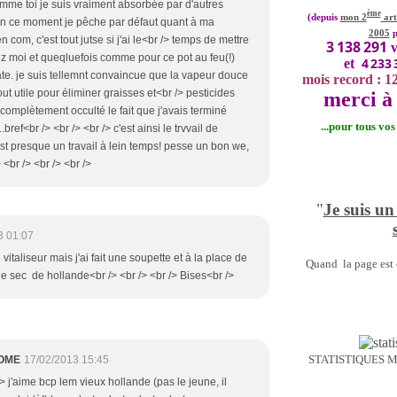
omme toi je suis vraiment absorbée par d'autres
ème
(depuis
mon 2
art
en ce moment je pêche par défaut quant à ma
2005
p
 com, c'est tout jutse si j'ai le<br /> temps de mettre
3 138 291
v
z moi et queqluefois comme pour ce pot au feu(!)
4 233 
et
hâte. je suis tellemnt convaincue que la vapeur douce
mois record : 1
out utile pour éliminer graisses et<br /> pesticides
merci à 
 complètement occulté le fait que j'avais terminé
...pour tous vo
.bref<br /> <br /> <br /> c'est ainsi le trvvail de
st presque un travail à lein temps! pesse un bon we,
 <br /> <br /> <br />
"
Je suis un
3 01:07
vitaliseur mais j'ai fait une soupette et à la place de
Quand la page est o
e sec de hollande<br /> <br /> <br /> Bises<br />
STATISTIQUES 
OME
17/02/2013 15:45
/> j'aime bcp lem vieux hollande (pas le jeune, il