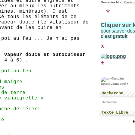
cides et autre engrais et
Mon autre blog
:
Cardam
ver au mieux les nutriments
*
mines, minéraux). C'est
sé tous les éléments de ce
vapeur douce
(le vitaliseur de
Cliquer sur 
avant de les cuire en
pour sauver de
c'est gratuit
 pot au feu ... Je n’ai pas
*
, vapeur douce et autocuiseur
 4 à 6) :
*
 pot-au-feu
d maigre
Select Language
▼
es
 de terre
Recherche
« vinaigrette »
nche de céleri
Texte Libre
le