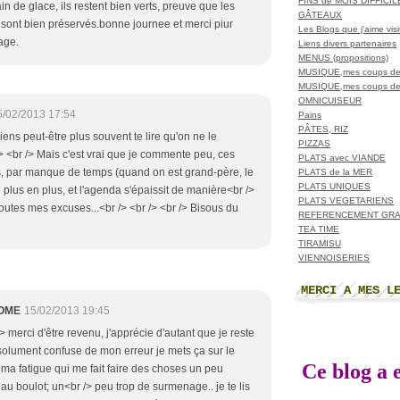
FINS de MOIS DIFFICI
n de glace, ils restent bien verts, preuve que les
GÂTEAUX
 sont bien préservés.bonne journee et merci piur
Les Blogs que j'aime visit
age.
Liens divers partenaires
MENUS (propositions)
MUSIQUE,mes coups de
MUSIQUE,mes coups de
OMNICUISEUR
5/02/2013 17:54
Pains
PÂTES, RIZ
viens peut-être plus souvent te lire qu'on ne le
PIZZAS
/> <br /> Mais c'est vrai que je commente peu, ces
PLATS avec VIANDE
, par manque de temps (quand on est grand-père, le
PLATS de la MER
PLATS UNIQUES
 plus en plus, et l'agenda s'épaissit de manière<br />
PLATS VEGETARIENS
Toutes mes excuses...<br /> <br /> <br /> Bisous du
REFERENCEMENT GRA
TEA TIME
TIRAMISU
VIENNOISERIES
MERCI A MES L
OME
15/02/2013 19:45
/> merci d'être revenu, j'apprécie d'autant que je reste
olument confuse de mon erreur je mets ça sur le
Ce blog a e
ma fatigue qui me fait faire des choses un peu
au boulot; un<br /> peu trop de surmenage.. je te lis