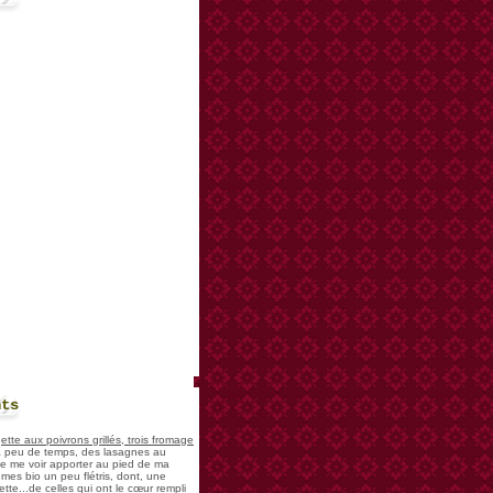
nts
te aux poivrons grillés, trois fromage
 a peu de temps, des lasagnes au
 de me voir apporter au pied de ma
mes bio un peu flétris, dont, une
tte...de celles qui ont le cœur rempli