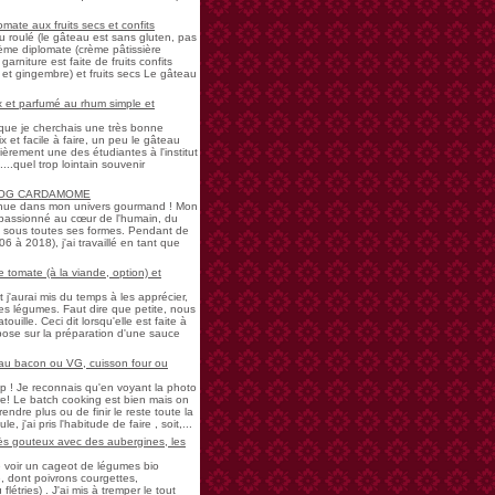
mate aux fruits secs et confits
u roulé (le gâteau est sans gluten, pas
rème diplomate (crème pâtissière
garniture est faite de fruits confits
et gingembre) et fruits secs Le gâteau
 et parfumé au rhum simple et
s que je cherchais une très bonne
 et facile à faire, un peu le gâteau
ièrement une des étudiantes à l'institut
...quel trop lointain souvenir
LOG CARDAMOME
nue dans mon univers gourmand ! Mon
passionné au cœur de l'humain, du
ne sous toutes ses formes. Pendant de
à 2018), j'ai travaillé en tant que
 tomate (à la viande, option) et
 j'aurai mis du temps à les apprécier,
 légumes. Faut dire que petite, nous
uille. Ceci dit lorsqu'elle est faite à
pose sur la préparation d'une sauce
 au bacon ou VG, cuisson four ou
! Je reconnais qu'en voyant la photo
e! Le batch cooking est bien mais on
endre plus ou de finir le reste toute la
e, j'ai pris l'habitude de faire , soit,...
rès gouteux avec des aubergines, les
de voir un cageot de légumes bio
, dont poivrons courgettes,
létries) . J'ai mis à tremper le tout