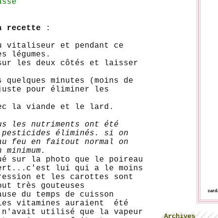
assé
a recette
:
u vitaliseur et pendant ce
es légumes.
sur les deux côtés et laisser
s quelques minutes (moins de
juste pour éliminer les
ec la viande et le lard.
us les nutriments ont été
 pesticides éliminés. si on
au feu en faitout normal on
n minimum.
ué sur la photo que le poireau
ert...c'est lui qui a le moins
ression et les carottes sont
out très gouteuses
car
ause du temps de cuisson
les vitamines auraient été
 n'avait utilisé que la vapeur
Archives