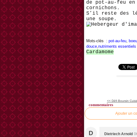
de pot-au-feu en
cornichons.
S’il reste des l
une soupe.
Mots-clés :
pot-au-feu
,
boeu
douce
,
nutriments essentiels
Cardamome
<< Défi Boursin Cuisi
commentaires
Ajouter un c
D
Dietriech Arnold
0