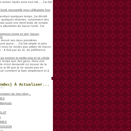
aviver. Après avoir tout trié.... J'ai fait
umé mozzarelle pour célibataire four
pendant quelques temps, j'ai décidé
der quelques réserves, notamment des
vais aussi une demi boite de tomate
es allumettes de bacon fumé. J'ai
oignons rouge et vert, bacon,
VG
a donné ses deux premières
ne jaune.... J'ai fait simple et plus
i vous ne voulez pas utiliser de bacon,
 : ♦ Soit par du riz, de préférence
u poivron et petits pois et riz créole
de temps que des gens, dans une
ale m'ont demandé où trouver de la
ur ai dit que je ne savais pas en
iqué comment la faire simplement et à
Index) À Actualiser...
sentation de mon blog...
IES
, Maghreb
OLAT
S
NNES
POISSON