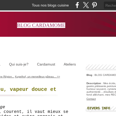
Tous nos blogs cuisine
BLOG CARDAMOME
L
Qui suis-je?
Cardamust
Ateliers
Blog
: BLOG CARDAM
ne Région...
Kugelhof, un merveilleux gâteau... >>
Description
: Mes écrits
gastro,pâtisserie,peintu
eu, vapeur douce et
humour souvent, cynisme
authenticité....résultats
fond alléchant, mes R
Contact
DIVERS INFO
i courent, il vaut mieux se