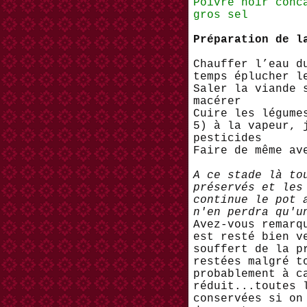
Poivre noir conc
gros sel
Préparation de l
Chauffer l’eau d
temps éplucher l
Saler la viande 
macérer
Cuire les légume
5) à la vapeur, 
pesticides
Faire de même av
A ce stade là to
préservés et les
continue le pot 
n'en perdra qu'u
Avez-vous remarq
est resté bien v
souffert de la p
restées malgré t
probablement à c
réduit...toutes 
conservées si on