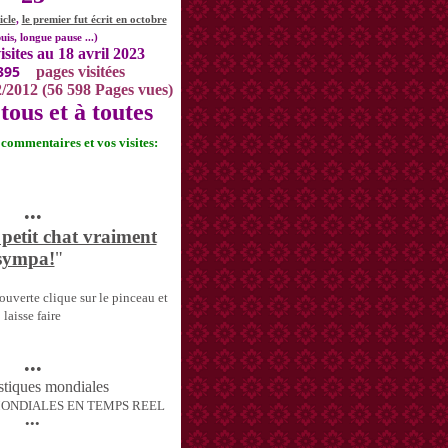
icle
,
le premier fut écrit en octobre
uis, longue pause ...)
isites au 18 avril 2023
395
pages visitées
2/2012 (56 598 Pages vues)
tous et à toutes
s commentaires et vos visites:
•••
 petit chat vraiment
sympa!
"
uverte clique sur le pinceau et
laisse faire
•••
MONDIALES EN TEMPS REEL
•••