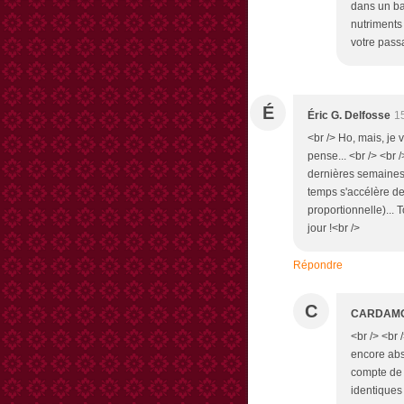
dans un bai
nutriments
votre pass
É
Éric G. Delfosse
1
<br /> Ho, mais, je 
pense... <br /> <br 
dernières semaines
temps s'accélère de
proportionnelle)... 
jour !<br />
Répondre
C
CARDAM
<br /> <br 
encore abs
compte de 
identiques 