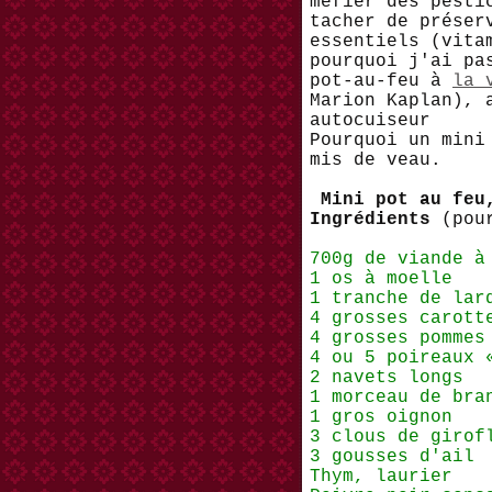
méfier des pesti
tacher de préser
essentiels (vita
pourquoi j'ai pa
pot-au-feu à
la 
Marion Kaplan), 
autocuiseur
Pourquoi un mini
mis de veau.
Mini pot au feu
Ingrédients
(pour
700g de viande à
1 os à moelle
1 tranche de lar
4 grosses carott
4 grosses pommes
4 ou 5 poireaux 
2 navets longs
1 morceau de bra
1 gros oignon
3 clous de girof
3 gousses d'ail
Thym, laurier