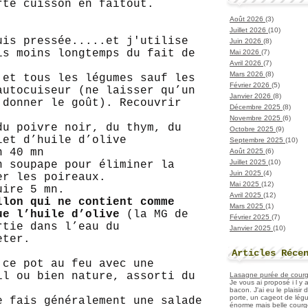
rte cuisson en faitout.
Août 2026
(3)
Juillet 2026
(10)
uis pressée.....et j'utilise
Juin 2026
(8)
is moins longtemps du fait de
Mai 2026
(7)
Avril 2026
(7)
Mars 2026
(8)
 et tous les légumes sauf les
Février 2026
(5)
autocuiseur (ne laisser qu’un
Janvier 2026
(8)
 donner le goût). Recouvrir
Décembre 2025
(8)
Novembre 2025
(6)
du poivre noir, du thym, du
Octobre 2025
(9)
let d’huile d’olive
Septembre 2025
(10)
n 40 mn
Août 2025
(6)
Juillet 2025
(10)
n soupape pour éliminer la
Juin 2025
(4)
er les poireaux.
Mai 2025
(12)
cuire 5 mn.
Avril 2025
(12)
llon qui ne contient comme
Mars 2025
(1)
ue l’huile d’olive
(la MG de
Février 2025
(7)
rtie dans l’eau du
Janvier 2025
(10)
eter.
Articles Réce
 ce pot au feu avec une
il ou bien nature, assorti du
Lasagne purée de courget
Je vous ai proposé i l y
bacon. J'ai eu le plaisir
porte, un cageot de légu
e fais généralement une salade
énorme mais belle courge