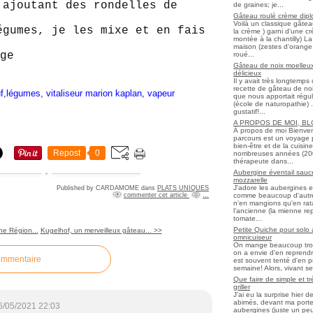
 ajoutant des rondelles de
de graines; je...
Gâteau roulé crème diplo
Voilà un classique gâtea
égumes, je les mixe et en fais
la crème ) garni d'une c
montée à la chantilly) La 
maison (zestes d'orange 
roué...
Gâteau de noix moelleux
délicieux
Il y avait très longtemp
recette de gâteau de noix
f
,
légumes
,
vitaliseur marion kaplan
,
vapeur
que nous apportait régul
(école de naturopathie) ..
gustatif!...
A PROPOS DE MOI, B
À propos de moi Bienve
parcours est un voyage 
bien-être et de la cuisi
Repost
0
nombreuses années (2006 
thérapeute dans...
Aubergine éventail sauce
mozzarelle
J'adore les aubergines et
Published by CARDAMOME
dans
PLATS UNIQUES
comme beaucoup d'autres
commenter cet article
…
n'en mangions qu'en ratato
l'ancienne (la mienne re
tomate...
Petite Quiche pour solo
ne Région...
Kugelhof, un merveilleux gâteau... >>
omnicuiseur
On mange beaucoup trop 
on a envie d'en reprendr
ommentaire
est souvent tenté d'en pr
semaine! Alors, vivant seul
Que faire de simple et t
griller
J'ai eu la surprise hier 
abimés, devant ma porte
6/05/2021 22:03
aubergines (juste un peu f