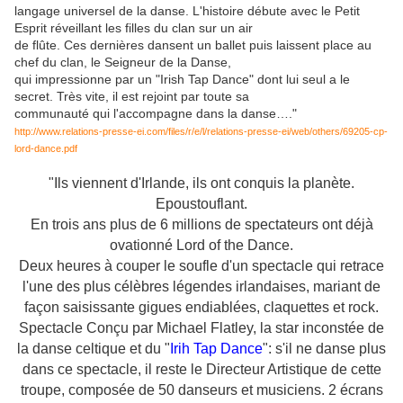
langage universel de la danse. L'histoire débute avec le Petit
Esprit réveillant les filles du clan sur un air
de flûte. Ces dernières dansent un ballet puis laissent place au
chef du clan, le Seigneur de la Danse,
qui impressionne par un "Irish Tap Dance" dont lui seul a le
secret. Très vite, il est rejoint par toute sa
communauté qui l'accompagne dans la danse…."
http://www.relations-presse-ei.com/files/r/e/l/relations-presse-ei/web/others/69205-cp-
lord-dance.pdf
"Ils viennent d'Irlande, ils ont conquis la planète.
Epoustouflant.
En trois ans plus de 6 millions de spectateurs ont déjà
ovationné Lord of the Dance.
Deux heures à couper le soufle d'un spectacle qui retrace
l'une des plus célèbres légendes irlandaises, mariant de
façon saisissante gigues endiablées, claquettes et rock.
Spectacle Conçu par Michael Flatley, la star inconstée de
la danse celtique et du "
Irih Tap Dance
": s'il ne danse plus
dans ce spectacle, il reste le Directeur Artistique de cette
troupe, composée de 50 danseurs et musiciens. 2 écrans