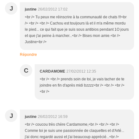
J
justine
26/02/2012 17:02
<br /> Tu peux me réinscrire à ta communauté de chats !!!<br
/> <br /> <br /> Cachou est touijours là et il m'a même mordu
le pied... ce qui fait que je suis sous antibios pendant 1O jours
et que j'ai peine à marcher...<br /> Bises mon amie.<br />
Justine<br />
Répondre
C
CARDAMOME
27/02/2012 12:35
<br /> <br /> prends soin de toi, je vais tacher de te
joindre en fin d'après midi bzzzz<br /> <br /> <br />
<br />
J
justine
26/02/2012 16:59
<br /> coucou très chère Cardamome,<br /> <br /> <br />
Comme toi je suis une passionnée de claquettes et d'Arté...
j'ai donc regardé aussi et j'ai beaucoup apprécié...<br />