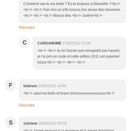
Comment vas-tu ma belle ? Es-tu toujours à Marseille ?<br />
<br /> <br /> Fais moi un p'tit coucou j'en serais très heureuse.
<br /> <br /> <br /> Bisous béa.<br /> Justine<br />
Répondre
C
CARDAMOME
27/02/2012 12:36
<br /> <br /> tu ne l'aurais pas enregistré par hasard,
je l'ai pris en route et cette edition 2011 est superbe!
bzzzz<br /> <br /> <br /> <br />
F
fatimato
26/02/2012 14:05
<br /> salut ma belle et bravo bisouuuuuuuuuuuuuu<br />
Répondre
S
sylviane
26/02/2012 06:54
<br /> J'aime beaucoup la musique et la danse Irlandaise.