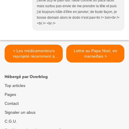
j'aime bcp le pain dur. raide comme un pace lacet
mais surtou pas envie de me prendre la tête et puis
j'ai toujours hâte d'être en janvier; de toute façon, je
bosse demain alors le dodo n'est pas<br /> loin<br />
<br /> <br />
< Les médicamenteurs
Lettre au Papa Noel, en
reprojeté récemment à
marseillais >
Vitrolles
Hébergé par Overblog
Top articles
Pages
Contact
Signaler un abus
C.G.U.