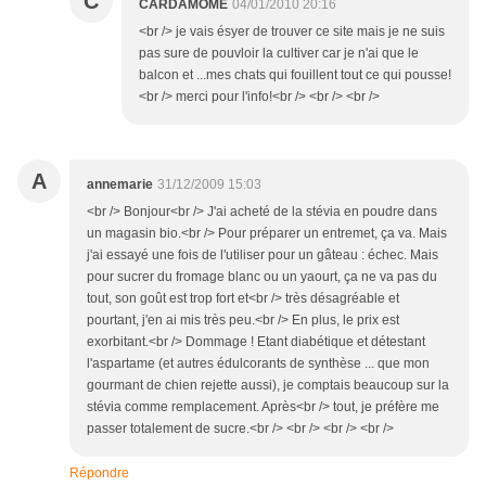
C
CARDAMOME
04/01/2010 20:16
<br /> je vais ésyer de trouver ce site mais je ne suis
pas sure de pouvloir la cultiver car je n'ai que le
balcon et ...mes chats qui fouillent tout ce qui pousse!
<br /> merci pour l'info!<br /> <br /> <br />
A
annemarie
31/12/2009 15:03
<br /> Bonjour<br /> J'ai acheté de la stévia en poudre dans
un magasin bio.<br /> Pour préparer un entremet, ça va. Mais
j'ai essayé une fois de l'utiliser pour un gâteau : échec. Mais
pour sucrer du fromage blanc ou un yaourt, ça ne va pas du
tout, son goût est trop fort et<br /> très désagréable et
pourtant, j'en ai mis très peu.<br /> En plus, le prix est
exorbitant.<br /> Dommage ! Etant diabétique et détestant
l'aspartame (et autres édulcorants de synthèse ... que mon
gourmant de chien rejette aussi), je comptais beaucoup sur la
stévia comme remplacement. Après<br /> tout, je préfère me
passer totalement de sucre.<br /> <br /> <br /> <br />
Répondre