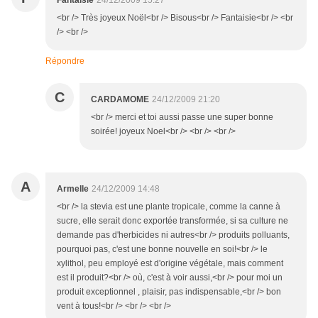
Fantaisie
24/12/2009 15:27
<br /> Très joyeux Noël<br /> Bisous<br /> Fantaisie<br /> <br
/> <br />
Répondre
C
CARDAMOME
24/12/2009 21:20
<br /> merci et toi aussi passe une super bonne
soirée! joyeux Noel<br /> <br /> <br />
A
Armelle
24/12/2009 14:48
<br /> la stevia est une plante tropicale, comme la canne à
sucre, elle serait donc exportée transformée, si sa culture ne
demande pas d'herbicides ni autres<br /> produits polluants,
pourquoi pas, c'est une bonne nouvelle en soi!<br /> le
xylithol, peu employé est d'origine végétale, mais comment
est il produit?<br /> où, c'est à voir aussi,<br /> pour moi un
produit exceptionnel , plaisir, pas indispensable,<br /> bon
vent à tous!<br /> <br /> <br />