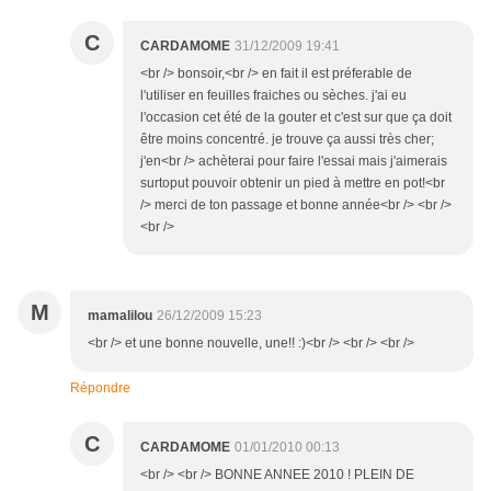
C
CARDAMOME
31/12/2009 19:41
<br /> bonsoir,<br /> en fait il est préferable de
l'utiliser en feuilles fraiches ou sèches. j'ai eu
l'occasion cet été de la gouter et c'est sur que ça doit
être moins concentré. je trouve ça aussi très cher;
j'en<br /> achèterai pour faire l'essai mais j'aimerais
surtoput pouvoir obtenir un pied à mettre en pot!<br
/> merci de ton passage et bonne année<br /> <br />
<br />
M
mamalilou
26/12/2009 15:23
<br /> et une bonne nouvelle, une!! :)<br /> <br /> <br />
Répondre
C
CARDAMOME
01/01/2010 00:13
<br /> <br /> BONNE ANNEE 2010 ! PLEIN DE