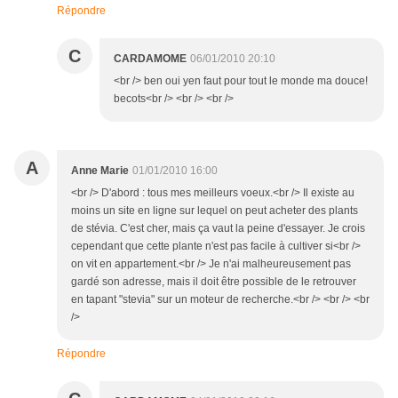
Répondre
C
CARDAMOME
06/01/2010 20:10
<br /> ben oui yen faut pour tout le monde ma douce!
becots<br /> <br /> <br />
A
Anne Marie
01/01/2010 16:00
<br /> D'abord : tous mes meilleurs voeux.<br /> Il existe au
moins un site en ligne sur lequel on peut acheter des plants
de stévia. C'est cher, mais ça vaut la peine d'essayer. Je crois
cependant que cette plante n'est pas facile à cultiver si<br />
on vit en appartement.<br /> Je n'ai malheureusement pas
gardé son adresse, mais il doit être possible de le retrouver
en tapant "stevia" sur un moteur de recherche.<br /> <br /> <br
/>
Répondre