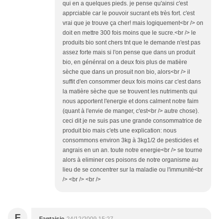
qui en a quelques pieds. je pense qu'ainsi c'est
apprciable car le pouvoir sucrant ets très fort. c'est
vrai que je trouve ça cher! mais logiquement<br /> on
doit en mettre 300 fois moins que le sucre.<br /> le
produits bio sont chers tnt que le demande n'est pas
assez forte mais si l'on pense que dans un produit
bio, en génénral on a deux fois plus de matière
sèche que dans un prosuit non bio, alors<br /> il
suffit d'en consommer deux fois moins car c'est dans
la matière sèche que se trouvent les nutriments qui
nous apportent l'energie et dons calment notre faim
(quant à l'envie de manger, c'est<br /> autre chose).
ceci dit je ne suis pas une grande consommatrice de
produit bio mais c'ets une explication: nous
consommons environ 3kg à 3kg1/2 de pesticides et
angrais en un an. toute notre energie<br /> se tourne
alors à eliminer ces poisons de notre organisme au
lieu de se concentrer sur la maladie ou l'immunité<br
/> <br /> <br />
F