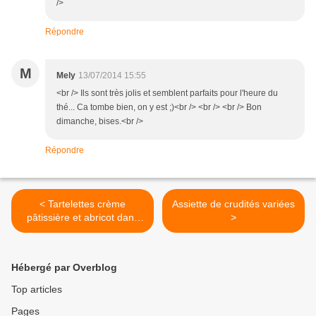
/>
Répondre
M
Mely
13/07/2014 15:55
<br /> Ils sont très jolis et semblent parfaits pour l'heure du
thé... Ca tombe bien, on y est ;)<br /> <br /> <br /> Bon
dimanche, bises.<br />
Répondre
< Tartelettes crème
Assiette de crudités variées
pâtissière et abricot dans
>
son sirop
Hébergé par Overblog
Top articles
Pages