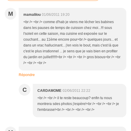
M
mamalilou
01/06/2011 19:20
<br /> <br /> comme d'hab je viens me lécher les babines
dans les pauses de temps de cuisson chez moi...!!! sous
l'soleil en cette saison, ma cuisine est exposée sur le
couchant... au 11ème encore pour<br /> quelques jours... et
dans un vrac hallucinant... j'en vois le bout, mais c'est là que
c'est le plus irrationnel ... je sens que je vais bien en profiter
du jardin en juillet!!!!!!<br /> <br /> <br /> gros bisous<br /> <br
/> <br /> <br />
Répondre
C
CARDAMOME
02/06/2011 22:22
<br /> <br /> il te reste beaucoup? enfin tu nous
montrera sdes photos j'espère!<br /> <br /> <br /> je
t'embrasse!<br /> <br /> <br /> <br />