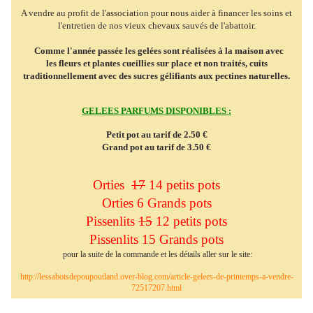
A vendre au profit de l'association pour nous aider à financer les soins et
l'entretien de nos vieux chevaux sauvés de l'abattoir.
Comme l'année passée les gelées sont réalisées à la maison avec
les fleurs et plantes cueillies sur place et non traités, cuits
traditionnellement avec des sucres gélifiants aux pectines naturelles.
GELEES PARFUMS DISPONIBLES :
Petit pot au tarif de 2.50 €
Grand pot au tarif de 3.50 €
Orties
17
14 petits pots
Orties 6 Grands pots
Pissenlits
15
12 petits pots
Pissenlits 15 Grands pots
pour la suite de la commande et les détails aller sur le site:
http://lessabotsdepoupoutland.over-blog.com/article-gelees-de-printemps-a-vendre-
72517207.html