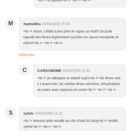
<br /> tu parles!<br /> <br /> <br />
M
mamalilou
28/09/2009 15:33
<br /> miam, c'était à peu près le repas ce midi!! j'ai juste
rajouté des fèves légèrement sucrées en sauce moutarde et
citron!!<br /> <br /> <br />
Répondre
C
CARDAMOME
05/10/2009 11:32
<br /> je rattrappe le retard! oup's<br /> les fèves moi
c t avant hier; de vieilles fèves séchées, réhydratées
et cuites avec oignons et cumin<br /> <br /> <br />
S
sylvie
25/09/2009 21:12
<br /> bonsoir jolie recette au clin d'oeil du blog<br /> amitié
sylvie<br /> <br /> <br />