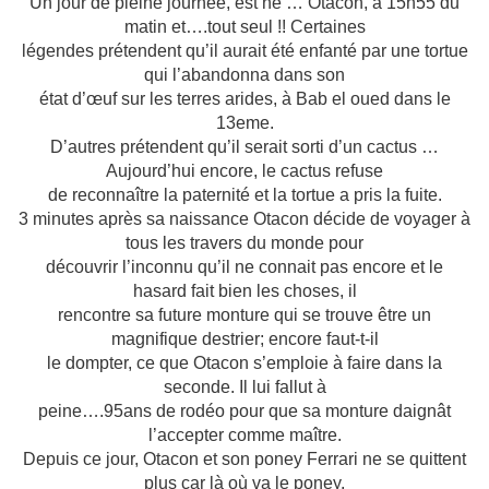
Un jour de pleine journée, est né … Otacon, à 15h55 du
matin et….tout seul !! Certaines
légendes prétendent qu’il aurait été enfanté par une tortue
qui l’abandonna dans son
état d’œuf sur les terres arides, à Bab el oued dans le
13eme.
D’autres prétendent qu’il serait sorti d’un cactus …
Aujourd’hui encore, le cactus refuse
de reconnaître la paternité et la tortue a pris la fuite.
3 minutes après sa naissance Otacon décide de voyager à
tous les travers du monde pour
découvrir l’inconnu qu’il ne connait pas encore et le
hasard fait bien les choses, il
rencontre sa future monture qui se trouve être un
magnifique destrier; encore faut-t-il
le dompter, ce que Otacon s’emploie à faire dans la
seconde. Il lui fallut à
peine….95ans de rodéo pour que sa monture daignât
l’accepter comme maître.
Depuis ce jour, Otacon et son poney Ferrari ne se quittent
plus car là où va le poney,