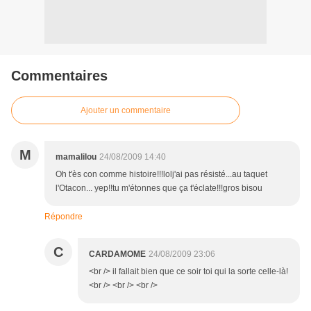
Commentaires
Ajouter un commentaire
M
mamalilou
24/08/2009 14:40
Oh t'ès con comme histoire!!!lolj'ai pas résisté...au taquet
l'Otacon... yep!!tu m'étonnes que ça t'éclate!!!gros bisou
Répondre
C
CARDAMOME
24/08/2009 23:06
<br /> il fallait bien que ce soir toi qui la sorte celle-là!
<br /> <br /> <br />