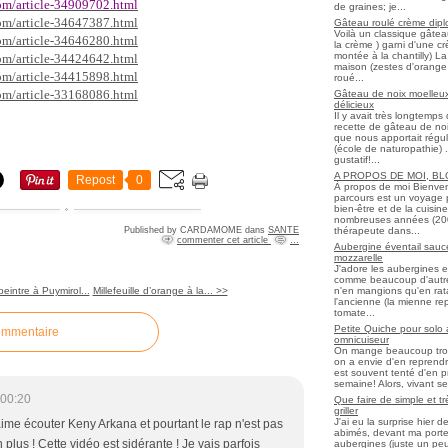
om/article-34909702.html
de graines; je...
om/article-34647387.html
Gâteau roulé crème diplo
Voilà un classique gâtea
om/article-34646280.html
la crème ) garni d'une c
montée à la chantilly) La 
om/article-34424642.html
maison (zestes d'orange 
om/article-34415898.html
roué...
om/article-33168086.html
Gâteau de noix moelleux
délicieux
Il y avait très longtemp
recette de gâteau de noix
que nous apportait régul
(école de naturopathie) ..
gustatif!...
A PROPOS DE MOI, B
Repost
0
À propos de moi Bienve
parcours est un voyage 
bien-être et de la cuisi
nombreuses années (2006 
thérapeute dans...
Published by CARDAMOME
dans
SANTE
commenter cet article
…
Aubergine éventail sauce
mozzarelle
J'adore les aubergines et
comme beaucoup d'autres
n'en mangions qu'en ratato
intre à Puymirol...
Millefeuille d’orange à la... >>
l'ancienne (la mienne re
tomate...
Petite Quiche pour solo
ommentaire
omnicuiseur
On mange beaucoup trop 
on a envie d'en reprendr
est souvent tenté d'en pr
semaine! Alors, vivant seul
 00:20
Que faire de simple et t
griller
J'ai eu la surprise hier 
ime écouter Keny Arkana et pourtant le rap n'est pas
abimés, devant ma porte
plus ! Cette vidéo est sidérante ! Je vais parfois
aubergines (juste un peu f