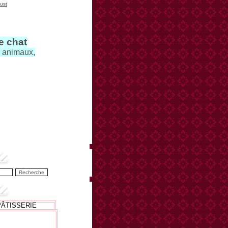
ust
le chat
s animaux,
PÂTISSERIE