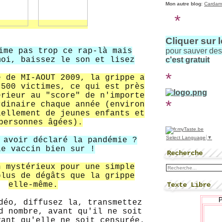
Mon autre blog
:
Cardam
*
Cliquer sur 
pour sauver de
ime pas trop ce rap-là mais
c'est gratuit
moi, baissez le son et lisez
*
e de MI-AOUT 2009, la grippe a
 500 victimes, ce qui est près
érieur au "score" de n'importe
*
rdinaire chaque année (environ
iellement de jeunes enfants et
personnes âgées).
Select Language
▼
 avoir déclaré la pandémie ?
le vaccin bien sur !
Recherche
n mystérieux pour une simple
plus de dégâts que la grippe
elle-même.
Texte Libre
déo, diffusez la, transmettez
d nombre, avant qu'il ne soit
vant qu'elle ne soit censurée.