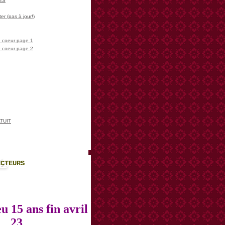
LES
er (pas à jour!)
 coeur page 1
 coeur page 2
TUIT
ECTEURS
u 15 ans fin avril
23