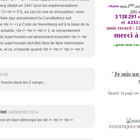
ème
rg (établi en 1947 pour les expérimentations
(depuis
mon 2
art
Cf.<br /> PJ), au cas où une loi d'exception, voire
2005
p
3 138 291
v
tiale (qui annuleraient la Constitution) soit
4 233 
et
.<br /> > Le Code de Nuremberg est à la base de la
mois record : 1
actuelle :<br /> <br /> <br /> 1. le consentement
merci à 
 du sujet humain est absolument essentiel.<br /> <br
. le sujet humain doit être libre de faire interrompre
...pour tous vo
e, et ce, n'importe quand.<br /> <br /> <br /> <br />
"
Je suis un
19:39
e l'excès dans les 2 camps...
Quand la page est o
OME
26/08/2009 23:14
rois! eh bien détrompe toi;<br /> <br /> <br />
STATISTIQUES 