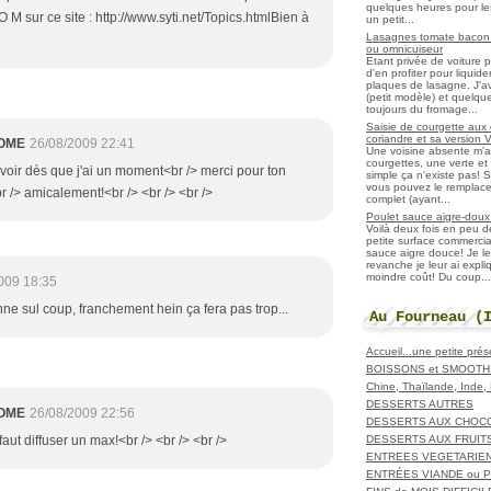
quelques heures pour les r
O M sur ce site : http://www.syti.net/Topics.htmlBien à
un petit...
Lasagnes tomate bacon f
ou omnicuiseur
Etant privée de voiture 
d'en profiter pour liqui
plaques de lasagne. J'a
(petit modèle) et quelqu
toujours du fromage...
Saisie de courgette aux 
coriandre et sa version 
OME
26/08/2009 22:41
Une voisine absente m'
courgettes, une verte et u
ai voir dès que j'ai un moment<br /> merci pour ton
simple ça n'existe pas! S
vous pouvez le remplacer
 /> amicalement!<br /> <br /> <br />
complet (ayant...
Poulet sauce aigre-doux a
Voilà deux fois en peu 
petite surface commerci
sauce aigre douce! Je le
revanche je leur ai expl
moindre coût! Du coup...
009 18:35
onne sul coup, franchement hein ça fera pas trop...
Au Fourneau (
Accueil...une petite pré
BOISSONS et SMOOTH
Chine, Thaïlande, Inde
DESSERTS AUTRES
OME
26/08/2009 22:56
DESSERTS AUX CHOC
DESSERTS AUX FRUIT
faut diffuser un max!<br /> <br /> <br />
ENTREES VEGETARIE
ENTRÉES VIANDE ou 