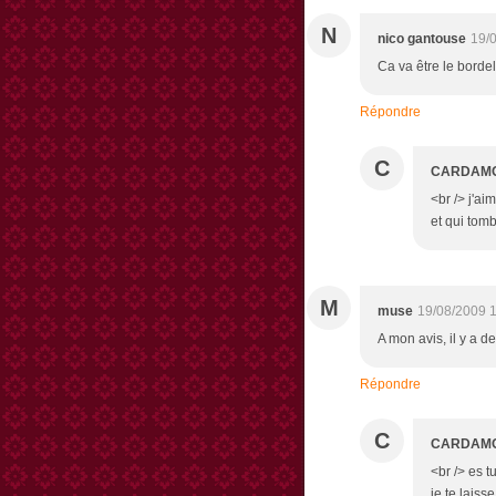
N
nico gantouse
19/
Ca va être le borde
Répondre
C
CARDAM
<br /> j'ai
et qui tomb
M
muse
19/08/2009 
A mon avis, il y a d
Répondre
C
CARDAM
<br /> es t
je te laiss