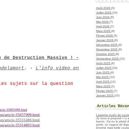
Août 2026
(3)
Juillet 2026
(10)
Juin 2026
(8)
Mai 2026
(7)
Avril 2026
(7)
Mars 2026
(8)
Février 2026
(5)
Janvier 2026
(8)
Décembre 2025
(8)
Novembre 2025
(6)
Octobre 2025
(9)
e de Destruction Massive ! -
Septembre 2025
(10)
Août 2025
(6)
ndelamort
. -
L'info video en
Juillet 2025
(10)
Juin 2025
(4)
Mai 2025
(12)
Avril 2025
(12)
les sujets sur la question
Mars 2025
(1)
Février 2025
(7)
Janvier 2025
(10)
Articles Réce
ticle-35803490.html
om/article-35657099.html
Lasagne purée de courget
Je vous ai proposé i l y
om/article-35531486.html
bacon. J'ai eu le plaisir
porte, un cageot de légu
om/article-35314803.html
énorme mais belle courge