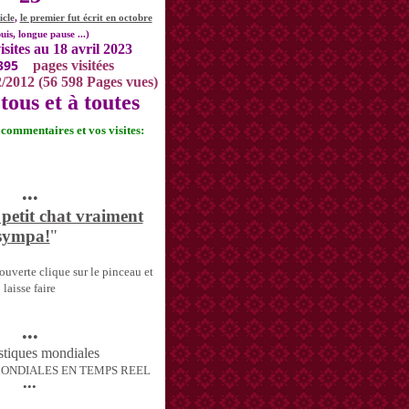
icle
,
le premier fut écrit en octobre
uis, longue pause ...)
isites au 18 avril 2023
395
pages visitées
2/2012 (56 598 Pages vues)
tous et à toutes
s commentaires et vos visites:
•••
 petit chat vraiment
sympa!
"
uverte clique sur le pinceau et
laisse faire
•••
MONDIALES EN TEMPS REEL
•••