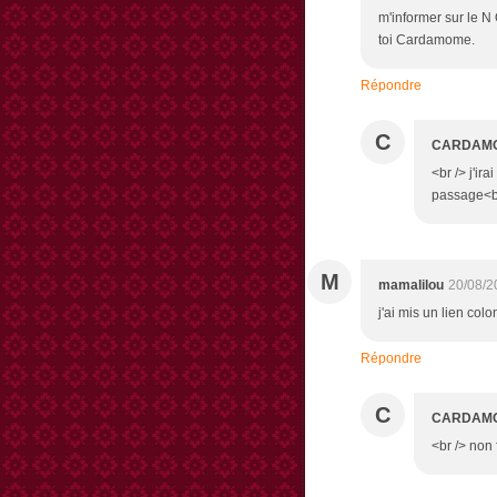
m'informer sur le N 
toi Cardamome.
Répondre
C
CARDAM
<br /> j'ir
passage<br
M
mamalilou
20/08/2
j'ai mis un lien col
Répondre
C
CARDAM
<br /> non 