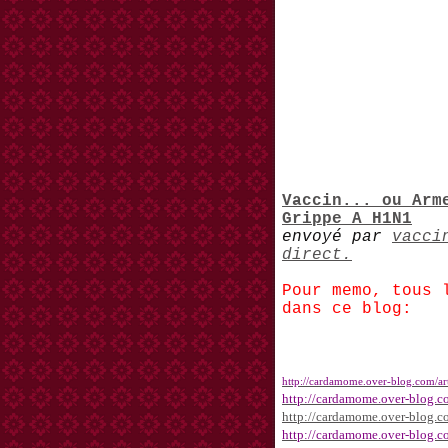
Vaccin... ou Arm
Grippe A H1N1
envoyé par
vacci
direct.
Pour memo, tous 
dans ce blog:
http://cardamome.over-blog.com/ar
http://cardamome.over-blog.c
http://cardamome.over-blog.c
http://cardamome.over-blog.c