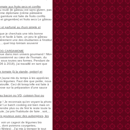
mate aux fruits secs et confits
u roulé (le gâteau est sans gluten, pas
rème diplomate (crème pâtissière
garniture est faite de fruits confits
et gingembre) et fruits secs Le gâteau
 et parfumé au rhum simple et
s que je cherchais une très bonne
 et facile à faire, un peu le gâteau
ièrement une des étudiantes à l'institut
...quel trop lointain souvenir
LOG CARDAMOME
nue dans mon univers gourmand ! Mon
passionné au cœur de l'humain, du
ne sous toutes ses formes. Pendant de
à 2018), j'ai travaillé en tant que
 tomate (à la viande, option) et
 j'aurai mis du temps à les apprécier,
 légumes. Faut dire que petite, nous
uille. Ceci dit lorsqu'elle est faite à
pose sur la préparation d'une sauce
 au bacon ou VG, cuisson four ou
! Je reconnais qu'en voyant la photo
e! Le batch cooking est bien mais on
endre plus ou de finir le reste toute la
e, j'ai pris l'habitude de faire , soit,...
rès gouteux avec des aubergines, les
de voir un cageot de légumes bio
, dont poivrons courgettes,
létries) . J'ai mis à tremper le tout