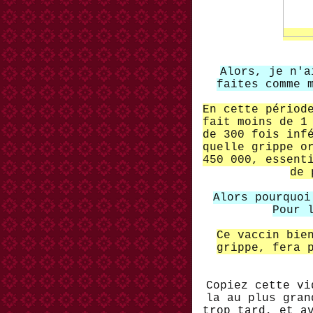
Alors, je n'a
faites comme 
En cette périod
fait moins de 1
de 300 fois inf
quelle grippe o
450 000, essent
de 
Alors pourquoi
Pour 
Ce vaccin bie
grippe, fera 
Copiez cette vi
la au plus gran
trop tard, et a