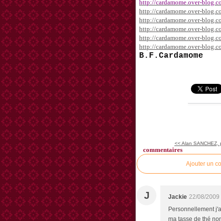
http://cardamome.over-blog.c
http://cardamome.over-blog.c
http://cardamome.over-blog.c
http://cardamome.over-blog.c
http://cardamome.over-blog.c
http://cardamome.over-blog.c
B.F.Cardamome
<< Alan SANCHEZ, pe
commentaires
Ajouter un c
J
Jackie
22/08/2009
Personnellement j'a
ma tasse de thé non 