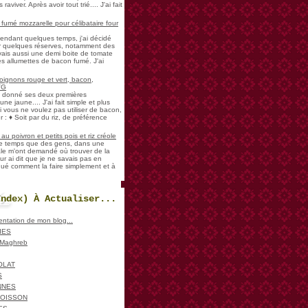
aviver. Après avoir tout trié.... J'ai fait
umé mozzarelle pour célibataire four
pendant quelques temps, j'ai décidé
der quelques réserves, notamment des
vais aussi une demi boite de tomate
es allumettes de bacon fumé. J'ai
oignons rouge et vert, bacon,
VG
a donné ses deux premières
ne jaune.... J'ai fait simple et plus
i vous ne voulez pas utiliser de bacon,
 : ♦ Soit par du riz, de préférence
u poivron et petits pois et riz créole
de temps que des gens, dans une
ale m'ont demandé où trouver de la
ur ai dit que je ne savais pas en
iqué comment la faire simplement et à
Index) À Actualiser...
sentation de mon blog...
IES
, Maghreb
OLAT
S
NNES
POISSON