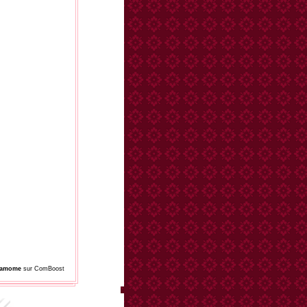
damome
sur ComBoost