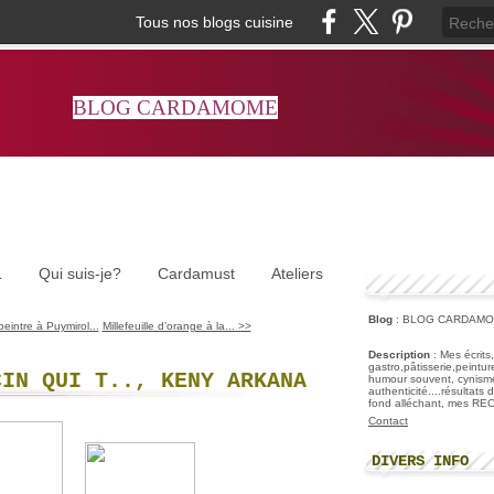
Tous nos blogs cuisine
BLOG CARDAMOME
L
Qui suis-je?
Cardamust
Ateliers
Blog
: BLOG CARDAM
intre à Puymirol...
Millefeuille d’orange à la... >>
Description
: Mes écrits
gastro,pâtisserie,peintu
CIN QUI T.., KENY ARKANA
humour souvent, cynisme
authenticité....résultats
fond alléchant, mes R
Contact
DIVERS INFO