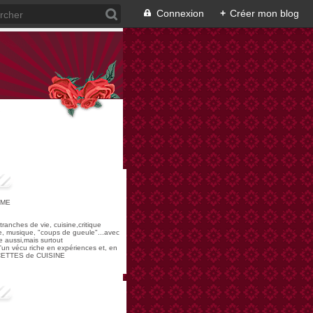
Connexion
+
Créer mon blog
OME
,tranches de vie, cuisine,critique
re, musique, "coups de gueule"...avec
 aussi,mais surtout
 d'un vécu riche en expériences et, en
ECETTES de CUISINE