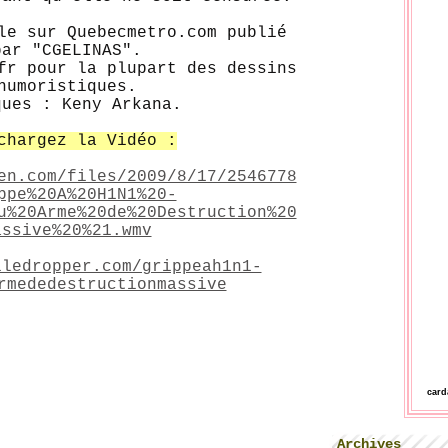
le sur Quebecmetro.com publié
par "CGELINAS".
fr pour la plupart des dessins
humoristiques.
ques : Keny Arkana.
chargez la Vidéo :
en.com/files/2009/8/17/2546778
ppe%20A%20H1N1%20-
u%20Arme%20de%20Destruction%20
assive%20%21.wmv
iledropper.com/grippeah1n1-
rmededestructionmassive
car
Archives