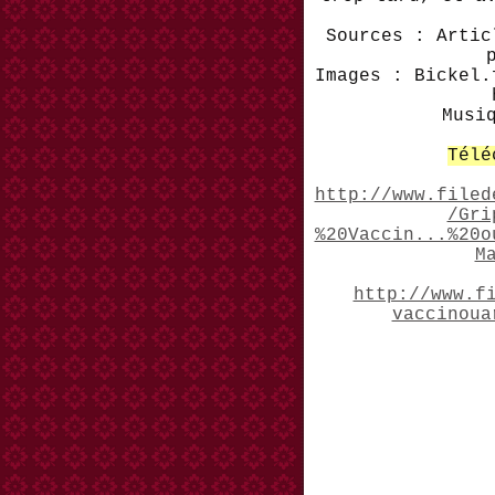
Sources : Artic
Images : Bickel.
Musi
Télé
http://www.filed
/Gri
%20Vaccin...%20o
M
http://www.f
vaccinoua