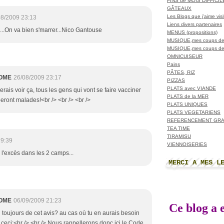
FINS de MOIS DIFFICI
GÂTEAUX
Les Blogs que j'aime visit
08/2009 23:13
Liens divers partenaires
l...On va bien s'marrer...Nico Gantouse
MENUS (propositions)
MUSIQUE,mes coups de
MUSIQUE,mes coups de
OMNICUISEUR
Pains
PÂTES, RIZ
OME
26/08/2009 23:17
PIZZAS
PLATS avec VIANDE
merais voir ça, tous les gens qui vont se faire vacciner
PLATS de la MER
eront malades!<br /> <br /> <br />
PLATS UNIQUES
PLATS VEGETARIENS
REFERENCEMENT GRA
TEA TIME
TIRAMISU
19:39
VIENNOISERIES
e l'excès dans les 2 camps...
MERCI A MES L
OME
06/09/2009 21:23
Ce blog a e
u toujours de cet avis? au cas où tu en aurais besoin
e ceci:<br /> <br /> Nous rappellerons donc ici le Code