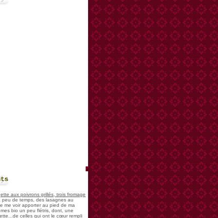
nts
te aux poivrons grillés, trois fromage
 a peu de temps, des lasagnes au
 de me voir apporter au pied de ma
mes bio un peu flétris, dont, une
tte...de celles qui ont le cœur rempli