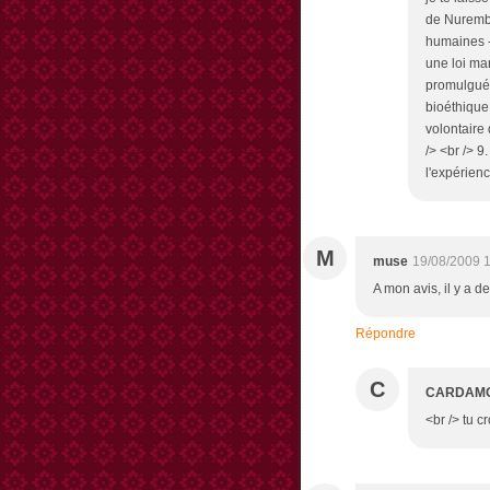
de Nurembe
humaines - 
une loi mar
promulguée
bioéthique 
volontaire
/> <br /> 9
l'expérienc
M
muse
19/08/2009 
A mon avis, il y a d
Répondre
C
CARDAM
<br /> tu c