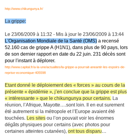
http://www.chikungunya.fr/
La grippe:
Le 23/06/2009 à 11:32 - Mis à jour le 23/06/2009 à 13:44
L'Organisation Mondiale de la Santé (OMS)
a recensé
52.160 cas de grippe A (H1N1), dans plus de 90 pays, lors
de son dernier rapport en date du 22 juin. 231 décès sont
pour l'instant à déplorer.
http://www.capital.fr/a-la-une/actualites/la-grippe-a-pourrait-aneantir-les-espoirs-de-
reprise-economique-405598
Etant donné le déploiement des « forces » au cours de la
présente « épidémie », j’en conclue que la grippe est plus
« intéressante » que le chikungunya pour certains.
La
réunion, l’Afrique, Mayotte….sont loin. Il en eut surement
été autrement si la métropole et l’Europe avaient été
touchées.
Les sites
ou l’on pouvait voir les énormes
dégâts physiques pour certains (avec photos pour
certaines atteintes cutanées),
ont tous disparu
…