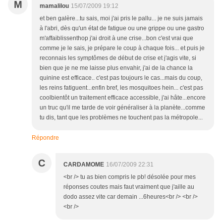
M
mamalilou
15/07/2009 19:12
et ben galère...tu sais, moi j'ai pris le pallu... je ne suis jamais
à l'abri, dès qu'un état de fatigue ou une grippe ou une gastro
m'affaiblissenthop j'ai droit à une crise...bon c'est vrai que
comme je le sais, je prépare le coup à chaque fois... et puis je
reconnais les symptômes de début de crise et j'agis vite, si
bien que je ne me laisse plus envahir, j'ai de la chance la
quinine est efficace.. c'est pas toujours le cas...mais du coup,
les reins fatiguent...enfin bref, les mosquitoes hein... c'est pas
coolbientôt un traitement efficace accessible, j'ai hâte...encore
un truc qu'il me tarde de voir généraliser à la planète...comme
tu dis, tant que les problèmes ne touchent pas la métropole...
Répondre
C
CARDAMOME
16/07/2009 22:31
<br /> tu as bien compris le pb! désolée pour mes
réponses coutes mais faut vraiment que j'aille au
dodo assez vite car demain ...6heures<br /> <br />
<br />