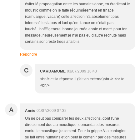
éviter lé propoagation entre les humains donc, en éradicant le
moustic comme on le faite régulmièrement en frnace
(camùargue, vacarè) cette affection n'a absolument pas
interessé les labos et tant qu'en france on n'était pas
touché...boffff general!bonne journée annie et merci pour ton
message, heureusement je n'ai pas eu d'autre rechute mais
certains sont resté trèqs affaiblis
Répondre
C
CARDAMOME
03/07/2009 18:43
<br /> c t la réponse!!! (fait en externe)<br /> <br />
<br />
A
Annie
01/07/2009 07:32
On ne peut pas comparer les deux affections, dont l'une
directement due au moustique, demandait des mesures
contre le moustique justement. Pour la grippe A la contagion
se fait entre humains et on peut la contenir par des mesures