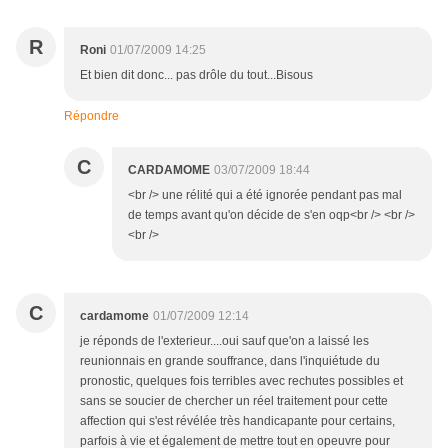
R
Roni
01/07/2009 14:25
Et bien dit donc... pas drôle du tout...Bisous
Répondre
C
CARDAMOME
03/07/2009 18:44
<br /> une rélité qui a été ignorée pendant pas mal
de temps avant qu'on décide de s'en oqp<br /> <br />
<br />
C
cardamome
01/07/2009 12:14
je réponds de l'exterieur....oui sauf que'on a laissé les
reunionnais en grande souffrance, dans l'inquiétude du
pronostic, quelques fois terribles avec rechutes possibles et
sans se soucier de chercher un réel traitement pour cette
affection qui s'est révélée très handicapante pour certains,
parfois à vie et également de mettre tout en opeuvre pour