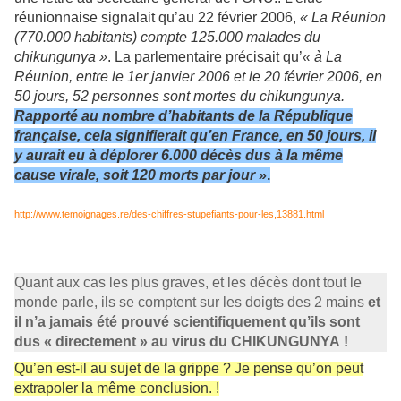
réunionnaise signalait qu’au 22 février 2006,
« La Réunion
(770.000 habitants) compte 125.000 malades du
chikungunya »
. La parlementaire précisait qu’
« à La
Réunion, entre le 1er janvier 2006 et le 20 février 2006, en
50 jours, 52 personnes sont mortes du chikungunya.
Rapporté au nombre d’habitants de la République
française, cela signifierait qu’en France, en 50 jours, il
y aurait eu à déplorer 6.000 décès dus à la même
cause virale, soit 120 morts par jour »
.
http://www.temoignages.re/des-chiffres-stupefiants-pour-les,13881.html
Quant aux cas les plus graves, et les décès dont tout le
monde parle, ils se comptent sur les doigts des 2 mains
et
il n’a jamais été prouvé scientifiquement qu’ils sont
dus « directement » au virus du CHIKUNGUNYA !
Qu’en est-il au sujet de la grippe ? Je pense qu’on peut
extrapoler la même conclusion. !