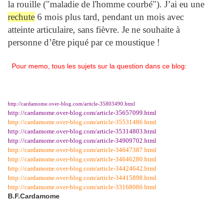
la rouille ("maladie de l'homme courbé"). J’ai eu une
rechute
6 mois plus tard, pendant un mois avec
atteinte articulaire, sans fièvre. Je ne souhaite à
personne d’être piqué par ce moustique !
Pour memo, tous les sujets sur la question dans ce blog:
http://cardamome.over-blog.com/article-35803490.html
http://cardamome.over-blog.com/article-35657099.html
http://cardamome.over-blog.com/article-35531486.html
http://cardamome.over-blog.com/article-35314803.html
http://cardamome.over-blog.com/article-34909702.html
http://cardamome.over-blog.com/article-34647387.html
http://cardamome.over-blog.com/article-34646280.html
http://cardamome.over-blog.com/article-34424642.html
http://cardamome.over-blog.com/article-34415898.html
http://cardamome.over-blog.com/article-33168086.html
B.F.Cardamome