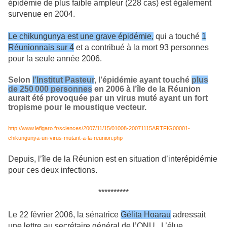
épidémie de plus faible ampleur (228 cas) est également
survenue en 2004.
Le chikungunya est une grave épidémie,
qui a touché
1
Réunionnais sur 4
et a contribué à la mort 93 personnes
pour la seule année 2006.
Selon
l’Institut Pasteur
, l’épidémie ayant touché
plus
de 250
000 personnes
en 2006 à l’île de la Réunion
aurait été provoquée par un virus muté ayant un fort
tropisme pour le moustique vecteur.
http://www.lefigaro.fr/sciences/2007/11/15/01008-20071115ARTFIG00001-
chikungunya-un-virus-mutant-a-la-reunion.php
Depuis, l’île de la Réunion est en situation d’interépidémie
pour ces deux infections.
**********
Le 22 février 2006, la sénatrice
Gélita Hoarau
adressait
une lettre au secrétaire général de l’ONU.. L’élue