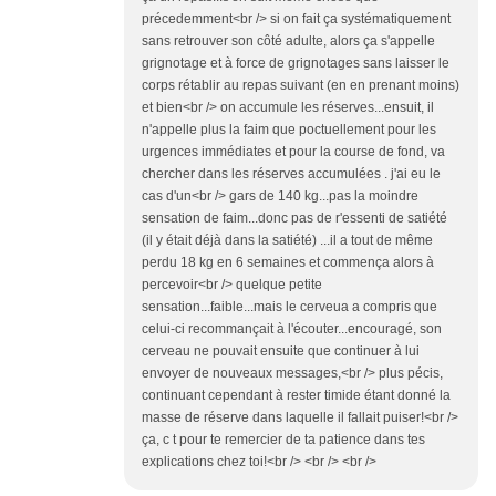
précedemment<br /> si on fait ça systématiquement
sans retrouver son côté adulte, alors ça s'appelle
grignotage et à force de grignotages sans laisser le
corps rétablir au repas suivant (en en prenant moins)
et bien<br /> on accumule les réserves...ensuit, il
n'appelle plus la faim que poctuellement pour les
urgences immédiates et pour la course de fond, va
chercher dans les réserves accumulées . j'ai eu le
cas d'un<br /> gars de 140 kg...pas la moindre
sensation de faim...donc pas de r'essenti de satiété
(il y était déjà dans la satiété) ...il a tout de même
perdu 18 kg en 6 semaines et commença alors à
percevoir<br /> quelque petite
sensation...faible...mais le cerveua a compris que
celui-ci recommançait à l'écouter...encouragé, son
cerveau ne pouvait ensuite que continuer à lui
envoyer de nouveaux messages,<br /> plus pécis,
continuant cependant à rester timide étant donné la
masse de réserve dans laquelle il fallait puiser!<br />
ça, c t pour te remercier de ta patience dans tes
explications chez toi!<br /> <br /> <br />