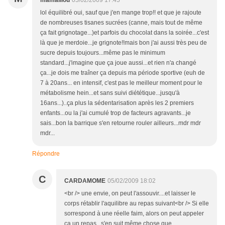
mamalilou
05/02/2009 17:45
lol équilibré oui, sauf que j'en mange trop!! et que je rajoute
de nombreuses tisanes sucrées (canne, mais tout de même
ça fait grignotage...)et parfois du chocolat dans la soirée...c'est
là que je merdoie...je grignote!!mais bon j'ai aussi très peu de
sucre depuis toujours...même pas le minimum
standard...j'imagine que ça joue aussi...et rien n'a changé
ça...je dois me traîner ça depuis ma période sportive (euh de
7 à 20ans... en intensif, c'est pas le meilleur moment pour le
métabolisme hein...et sans suivi diététique...jusqu'à
16ans...)..ça plus la sédentarisation après les 2 premiers
enfants...ou la j'ai cumulé trop de facteurs agravants...je
sais...bon la barrique s'en retourne rouler ailleurs...mdr mdr
mdr...
Répondre
C
CARDAMOME
05/02/2009 18:02
<br /> une envie, on peut l'assouvir....et laisser le
corps rétablir l'aquilibre au repas suivant<br /> Si elle
sorrespond à une réelle faim, alors on peut appeler
ça un repas...s'en suit même chose que