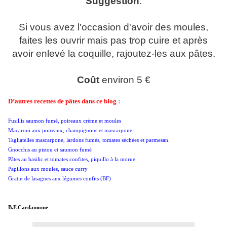
Suggestion
:
Si vous avez l'occasion d'avoir des moules,
faites les ouvrir mais pas trop cuire et après
avoir enlevé la coquille, rajoutez-les aux pâtes.
Coût
environ 5 €
D’autres recettes de pâtes dans ce blog
:
Fusillis saumon fumé, poireaux crème et moules
Macaroni
aux poireaux, champignons et mascarpone
Tagliatelles
mascarpone, lardons fumés, tomates séchées et parmesan.
Gnocchis
au pistou et saumon fumé
Pâtes
au basilic et tomates confites, piquillo à la morue
Papillons
aux moules, sauce curry
Gratin
de lasagnes aux légumes confits (BF)
B.F.Cardamome