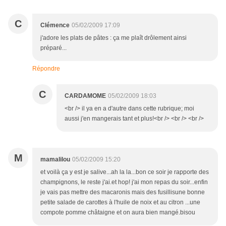
C
Clémence
05/02/2009 17:09
j'adore les plats de pâtes : ça me plaît drôlement ainsi
préparé...
Répondre
C
CARDAMOME
05/02/2009 18:03
<br /> il ya en a d'autre dans cette rubrique; moi
aussi j'en mangerais tant et plus!<br /> <br /> <br />
M
mamalilou
05/02/2009 15:20
et voilà ça y est je salive...ah la la...bon ce soir je rapporte des
champignons, le reste j'ai.et hop! j'ai mon repas du soir...enfin
je vais pas mettre des macaronis mais des fusillisune bonne
petite salade de carottes à l'huile de noix et au citron ...une
compote pomme châtaigne et on aura bien mangé.bisou