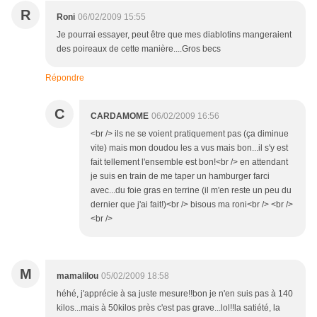
R
Roni
06/02/2009 15:55
Je pourrai essayer, peut être que mes diablotins mangeraient
des poireaux de cette manière....Gros becs
Répondre
C
CARDAMOME
06/02/2009 16:56
<br /> ils ne se voient pratiquement pas (ça diminue
vite) mais mon doudou les a vus mais bon...il s'y est
fait tellement l'ensemble est bon!<br /> en attendant
je suis en train de me taper un hamburger farci
avec...du foie gras en terrine (il m'en reste un peu du
dernier que j'ai fait!)<br /> bisous ma roni<br /> <br />
<br />
M
mamalilou
05/02/2009 18:58
héhé, j'apprécie à sa juste mesure!!bon je n'en suis pas à 140
kilos...mais à 50kilos près c'est pas grave...lol!!la satiété, la