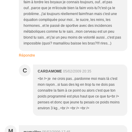
faim à tordre les boyaux je connais toujours, ouf...et pas
ouf...parce que je m'écoute bien la faim vois-tu?c'est ça le
problème...j'ai toujours réellement faim!!nan mais c'est une
équation compliquée pour moi... le sucre, les reins, les
hormones...et le passé de sportive avec des incidences
métaboliques comme tu le sais...mon cerveau est un peu
blond tu sais...et j'ai un peu moins de volonté aussi...c'est pas
impossible (quoi? mamalilou baisse les bras?!!! rires...)
Répondre
C
CARDAMOME
05/02/2009 20:35
<br /> je ne crois pas...pardonne moi mais là c'est
mon rayon...si tuas des kg en trop tu ne dois pas
connaitre la faim à ce point ou alors c'est que ton
poids programmé est plus haut que ce que tu<br />
penses et donc que jeune tu pesais ce poids moins
environ 3 kg...<br /> <br /> <br />
M