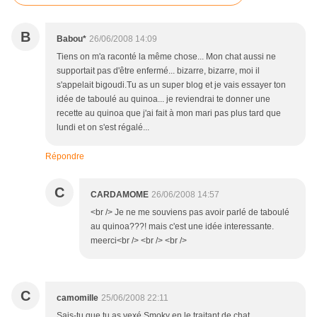
B
Babou*
26/06/2008 14:09
Tiens on m'a raconté la même chose... Mon chat aussi ne
supportait pas d'être enfermé... bizarre, bizarre, moi il
s'appelait bigoudi.Tu as un super blog et je vais essayer ton
idée de taboulé au quinoa... je reviendrai te donner une
recette au quinoa que j'ai fait à mon mari pas plus tard que
lundi et on s'est régalé...
Répondre
C
CARDAMOME
26/06/2008 14:57
<br /> Je ne me souviens pas avoir parlé de taboulé
au quinoa???! mais c'est une idée interessante.
meerci<br /> <br /> <br />
C
camomille
25/06/2008 22:11
Sais-tu que tu as vexé Smoky en le traitant de chat