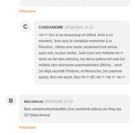
Répondre
C
CARDAMOME
20/06/2008 23:23
<br /> j'en ai eu beaucoup et même, trois à un
moment...trois que je comptais emmener à la
Réunion...Hélas une seule seulement est venue
avec moi, la plus vieille, Julie (voir son histoire<br />
dans un de mes articles), les deux autres ont subi les
méfaits des méchants automobilistes (Micha....dont
j'ai déjà raconté l'histoire, et Minoucha, j'en parlerai
aussi). Bon we aussi, Bzz<br /> BC<br /> <br /> <br />
B
béa kimcat
20/06/2008 14:32
Béa cardamomechamitiés d'un vendredi estival (on frise les
30 !!)béa kimcat
Répondre