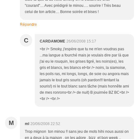
"courant".... Avec prédigré le minou..... sourire ! Très beau
celui de ton article.... Bonne soirée et bises !
Répondre
C
CARDAMOME
26/06/2008 15:17
<br /> Smoky, j'espère que tu ne m'en voudras pas
...ma langue a fourché mais je voulais dire par là que
j'ai eu le rouquin, les grises tigré, les noirs(es), les
gris et blancs, les blancs et<br /> noirs, la siamoise,
les poils ras, mi longs, longs, de soie ou angora mais
jamais le tout gris souris (oh pardon!!! tentant la
souris!) ni le tout blanc sans tâche (mais honnête ami
de mes ronrons<br /> de nuit) B jouirnée BZ BC<br />
<br /> <br />
M
ml
20/06/2008 22:52
Trop mignon ton minou !! sans jeu de mots hihi nous aussi on
en a deux à la maison , on les adore , bizz et bon week ..