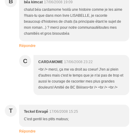
B
béa kimcat
17/06/2008 19:09
chalut béa cardamome !voilà une histoire comme je les aime
!!!sais-tu que dans mon livre LISABELLE, je raconte
beaucoup d'histoires de chats (la principale étant le sujet de
mon roman...) ? merci pour notre communautétoutes mes
chamitiés et gros bisousbéa
Répondre
C
CARDAMOME
17/06/2008 23:22
<br /> merci, ça me va droit au coeur! J'en ai plein
d'autres mais c'est le temps que je n'ai pas de trop et
aussi le courage de raconter mes plus grandes
douleurs! Amitié de BC Biiiises<br /> <br /> <br />
T
Teckel Enragé
17/06/2008 15:25
C'est gentil les ptits matous;
Répondre