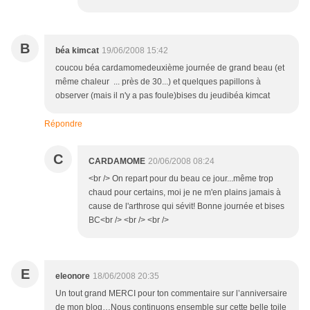
B
béa kimcat
19/06/2008 15:42
coucou béa cardamomedeuxième journée de grand beau (et
même chaleur ... près de 30...) et quelques papillons à
observer (mais il n'y a pas foule)bises du jeudibéa kimcat
Répondre
C
CARDAMOME
20/06/2008 08:24
<br /> On repart pour du beau ce jour...même trop
chaud pour certains, moi je ne m'en plains jamais à
cause de l'arthrose qui sévit! Bonne journée et bises
BC<br /> <br /> <br />
E
eleonore
18/06/2008 20:35
Un tout grand MERCI pour ton commentaire sur l’anniversaire
de mon blog…Nous continuons ensemble sur cette belle toile