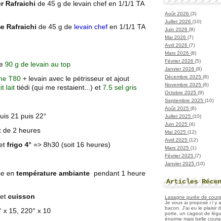
r Rafraichi
de 45 g de levain chef en 1/1/1 TA
Août 2026
(3)
Juillet 2026
(10)
e
Rafraichi
de 45 g de
levain chef
en 1/1/1 TA
Juin 2026
(8)
Mai 2026
(7)
Avril 2026
(7)
Mars 2026
(8)
Février 2026
(5)
de
90 g de levain au top
Janvier 2026
(8)
Décembre 2025
(8)
ine T80
+ levain avec le pétrisseur et ajout
Novembre 2025
(6)
t lait
tiédi (qui me restaient...) et
7.5 sel gris
Octobre 2025
(9)
Septembre 2025
(10)
Août 2025
(6)
uis 21 puis 22°
Juillet 2025
(10)
Juin 2025
(4)
t
de 2 heures
Mai 2025
(12)
Avril 2025
(12)
et
frigo 4°
=> 8h30 (soit 16 heures)
Mars 2025
(1)
Février 2025
(7)
Janvier 2025
(10)
se en
température ambiante
pendant 1 heure
Articles Réce
 et
cuisson
Lasagne purée de courget
Je vous ai proposé i l y
bacon. J'ai eu le plaisir
° x 15, 220° x 10
porte, un cageot de légu
énorme mais belle courge