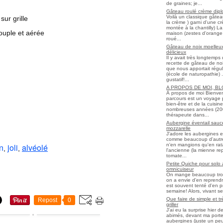
de graines; je...
Gâteau roulé crème diplo
Voilà un classique gâtea
sur grille
la crème ) garni d'une c
montée à la chantilly) La 
ouple et aérée
maison (zestes d'orange 
roué...
Gâteau de noix moelleux
délicieux
Il y avait très longtemp
recette de gâteau de noix
que nous apportait régul
(école de naturopathie) ..
gustatif!...
A PROPOS DE MOI, B
À propos de moi Bienve
parcours est un voyage 
bien-être et de la cuisi
nombreuses années (2006 
thérapeute dans...
Aubergine éventail sauce
mozzarelle
J'adore les aubergines et
comme beaucoup d'autres
n'en mangions qu'en ratato
n
joli
alvéolé
,
,
l'ancienne (la mienne re
tomate...
Petite Quiche pour solo
omnicuiseur
On mange beaucoup trop 
on a envie d'en reprendr
est souvent tenté d'en pr
semaine! Alors, vivant seul
Que faire de simple et t
Repost
0
griller
J'ai eu la surprise hier 
abimés, devant ma porte
aubergines (juste un peu f