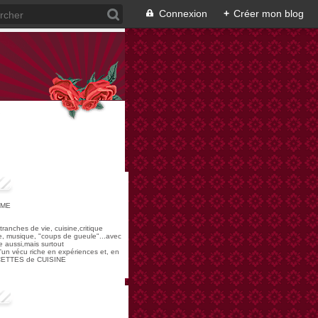
Connexion
+
Créer mon blog
OME
,tranches de vie, cuisine,critique
re, musique, "coups de gueule"...avec
 aussi,mais surtout
 d'un vécu riche en expériences et, en
ECETTES de CUISINE