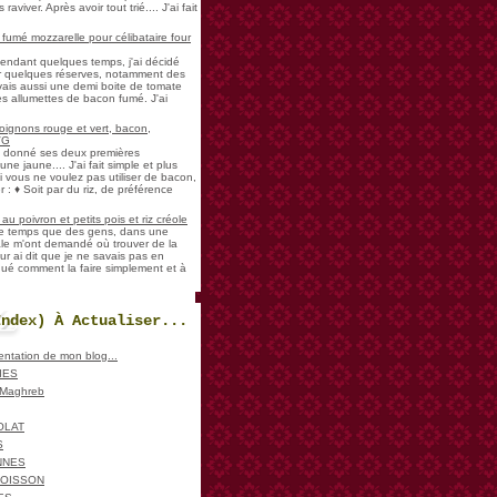
aviver. Après avoir tout trié.... J'ai fait
umé mozzarelle pour célibataire four
pendant quelques temps, j'ai décidé
der quelques réserves, notamment des
vais aussi une demi boite de tomate
es allumettes de bacon fumé. J'ai
oignons rouge et vert, bacon,
VG
a donné ses deux premières
ne jaune.... J'ai fait simple et plus
i vous ne voulez pas utiliser de bacon,
 : ♦ Soit par du riz, de préférence
u poivron et petits pois et riz créole
de temps que des gens, dans une
ale m'ont demandé où trouver de la
ur ai dit que je ne savais pas en
iqué comment la faire simplement et à
Index) À Actualiser...
sentation de mon blog...
IES
, Maghreb
OLAT
S
NNES
POISSON