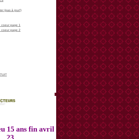
LES
er (pas à jour!)
 coeur page 1
 coeur page 2
TUIT
ECTEURS
u 15 ans fin avril
23