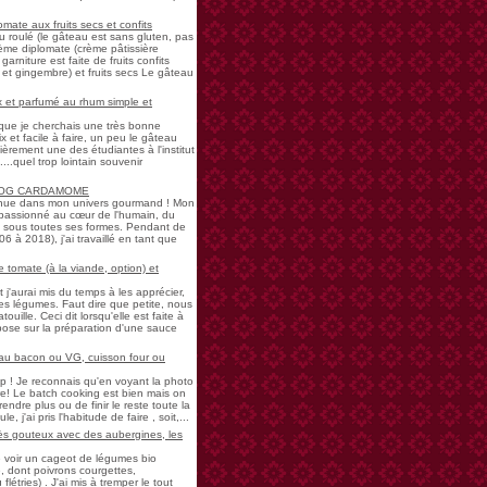
mate aux fruits secs et confits
u roulé (le gâteau est sans gluten, pas
rème diplomate (crème pâtissière
garniture est faite de fruits confits
et gingembre) et fruits secs Le gâteau
 et parfumé au rhum simple et
s que je cherchais une très bonne
 et facile à faire, un peu le gâteau
ièrement une des étudiantes à l'institut
...quel trop lointain souvenir
LOG CARDAMOME
nue dans mon univers gourmand ! Mon
passionné au cœur de l'humain, du
ne sous toutes ses formes. Pendant de
à 2018), j'ai travaillé en tant que
 tomate (à la viande, option) et
 j'aurai mis du temps à les apprécier,
 légumes. Faut dire que petite, nous
uille. Ceci dit lorsqu'elle est faite à
pose sur la préparation d'une sauce
 au bacon ou VG, cuisson four ou
! Je reconnais qu'en voyant la photo
e! Le batch cooking est bien mais on
endre plus ou de finir le reste toute la
e, j'ai pris l'habitude de faire , soit,...
rès gouteux avec des aubergines, les
de voir un cageot de légumes bio
, dont poivrons courgettes,
létries) . J'ai mis à tremper le tout