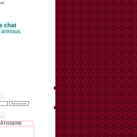
ust
le chat
s animaux,
PÂTISSERIE