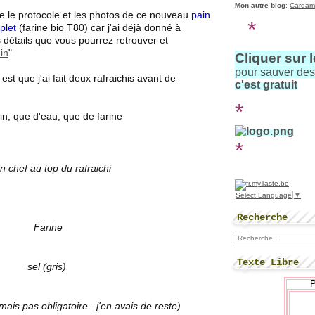
Mon autre blog
:
Cardam
e le protocole et les photos de ce nouveau
pain
*
plet
(farine bio T80) car j'ai déjà donné à
s détails que vous pourrez retrouver et
in
"
Cliquer sur 
pour sauver de
st que j'ai fait deux rafraichis avant de
c'est gratuit
*
ain, que d'eau, que de farine
*
in chef au top du rafraichi
Select Language
▼
Recherche
Farine
Texte Libre
sel (gris)
 mais pas obligatoire...j'en avais de reste)