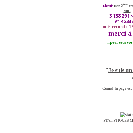
ème
(depuis
mon 2
art
2005
p
3 138 291
v
4 233 
et
mois record : 1
merci à 
...pour tous vo
"
Je suis un
Quand la page est o
STATISTIQUES 