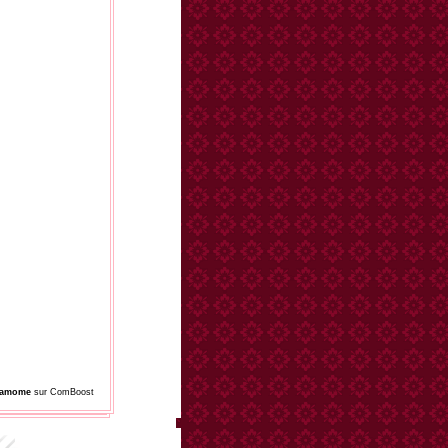
damome
sur ComBoost