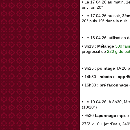
• Le 17 04 26 au matin,
1e
environ 20°
• Le 17 04 26 au soir,
2èm
20° puis 19° dans la nuit
• Le 18 04 26, utilisation 
• 9h19 :
Mélange
300 far
progressif de
220 g de peti
• 9h25 :
pointage
TA 20 p
• 14h30 :
rabats
et
apprê
• 16h30 :
pré façonnage
• Le 19 04 26, à 8h30, Mi
(19/20°)
• 9h30
façonnage
rapide
275° x 10 + jet d’eau, 240