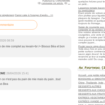
Published by CARDAMOME
quelques heures pour les r
commenter cet article
…
un petit...
Lasagnes tomate bacon f
ou omnicuiseur
Etant privée de voiture 
ut simplement
Carrot cake à l’orange d’après... >>
d'en profiter pour liqui
plaques de lasagne. J'a
(petit modèle) et quelqu
toujours du fromage...
ommentaire
Saisie de courgette aux 
coriandre et sa version 
Une voisine absente m'
courgettes, une verte et u
simple ça n'existe pas! S
vous pouvez le remplacer
2026 08:59
complet (ayant...
n de mie complet au levain<br /> Bisous Béa et bon
Poulet sauce aigre-doux a
Voilà deux fois en peu 
petite surface commerci
sauce aigre douce! Je le
revanche je leur ai expl
moindre coût! Du coup...
Au Fourneau (
OME
28/04/2026 15:41
Accueil...une petite pré
BOISSONS et SMOOTH
 ce n'est pas du pain de mie mais du pain...tout
Chine, Thaïlande, Inde
ous Bea
DESSERTS AUTRES
DESSERTS AUX CHOC
DESSERTS AUX FRUIT
ENTREES VEGETARIE
ENTRÉES VIANDE ou 