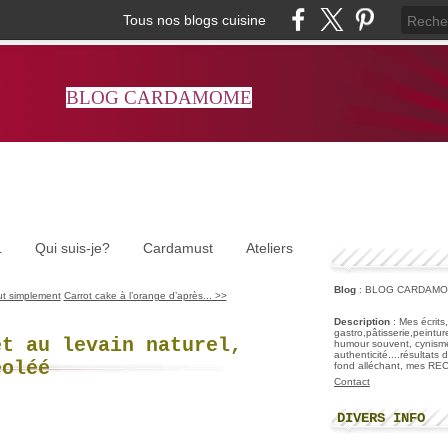
Tous nos blogs cuisine
BLOG CARDAMOME
L
Qui suis-je?
Cardamust
Ateliers
Blog
: BLOG CARDAM
ut simplement
Carrot cake à l’orange d’après... >>
Description
: Mes écrits
gastro,pâtisserie,peintu
et au levain naturel,
humour souvent, cynisme
authenticité....résultats
éoléé
fond alléchant, mes R
Contact
DIVERS INFO