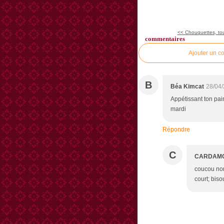
<< Chouquettes, to
commentaires
Ajouter un c
B
Béa Kimcat
28/04/
Appétissant ton pai
mardi
Répondre
C
CARDAM
coucou non
court; bis