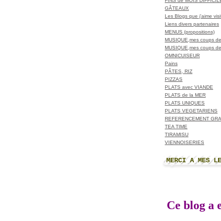
FINS de MOIS DIFFICI
GÂTEAUX
Les Blogs que j'aime visit
Liens divers partenaires
MENUS (propositions)
MUSIQUE,mes coups de
MUSIQUE,mes coups de
OMNICUISEUR
Pains
PÂTES, RIZ
PIZZAS
PLATS avec VIANDE
PLATS de la MER
PLATS UNIQUES
PLATS VEGETARIENS
REFERENCEMENT GRA
TEA TIME
TIRAMISU
VIENNOISERIES
MERCI A MES L
Ce blog a e