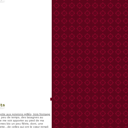
nts
te aux poivrons grillés, trois fromage
 a peu de temps, des lasagnes au
 de me voir apporter au pied de ma
mes bio un peu flétris, dont, une
tte...de celles qui ont le cœur rempli