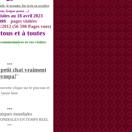
icle
,
le premier fut écrit en octobre
uis, longue pause ...)
isites au 18 avril 2023
395
pages visitées
2/2012 (56 598 Pages vues)
tous et à toutes
s commentaires et vos visites:
•••
 petit chat vraiment
sympa!
"
uverte clique sur le pinceau et
laisse faire
•••
MONDIALES EN TEMPS REEL
•••