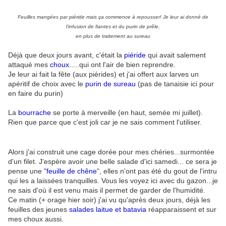
Feuilles mangées par piéride mais ça commence à repousser! Je leur ai donné de
l'infusion de fiantes et du purin de prêle,
en plus de traitement au sureau
Déjà que deux jours avant, c'était la
piéride
qui avait salement
attaqué mes
choux
.....qui ont l'air de bien reprendre.
Je leur ai fait la fête (aux piérides) et j'ai offert aux larves un
apéritif de choix avec le
purin de sureau
(pas de tanaisie ici pour
en faire du purin)
La
bourrache
se porte à merveille (en haut, semée mi juillet).
Rien que parce que c'est joli car je ne sais comment l'utiliser.
Alors j'ai construit une cage dorée pour mes chéries...surmontée
d'un filet. J'espère avoir une belle salade d'ici samedi... ce sera je
pense une "
feuille de chêne
", elles n'ont pas été du gout de l'intru
qui les a laissées tranquilles. Vous les voyez ici avec du gazon...je
ne sais d'où il est venu mais il permet de garder de l'humidité.
Ce matin (+ orage hier soir) j'ai vu qu'après deux jours, déjà les
feuilles des jeunes
salades laitue et batavia
réapparaissent et sur
mes choux aussi.