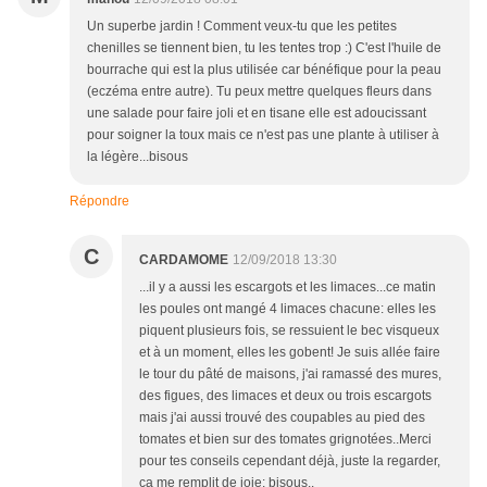
Un superbe jardin ! Comment veux-tu que les petites
chenilles se tiennent bien, tu les tentes trop :) C'est l'huile de
bourrache qui est la plus utilisée car bénéfique pour la peau
(eczéma entre autre). Tu peux mettre quelques fleurs dans
une salade pour faire joli et en tisane elle est adoucissant
pour soigner la toux mais ce n'est pas une plante à utiliser à
la légère...bisous
Répondre
C
CARDAMOME
12/09/2018 13:30
...il y a aussi les escargots et les limaces...ce matin
les poules ont mangé 4 limaces chacune: elles les
piquent plusieurs fois, se ressuient le bec visqueux
et à un moment, elles les gobent! Je suis allée faire
le tour du pâté de maisons, j'ai ramassé des mures,
des figues, des limaces et deux ou trois escargots
mais j'ai aussi trouvé des coupables au pied des
tomates et bien sur des tomates grignotées..Merci
pour tes conseils cependant déjà, juste la regarder,
ça me remplit de joie; bisous..