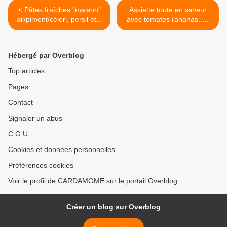
< Pâtes fraîches "maison"
Assiette toute en saveur
ail/piment/céleri, persil et 3
avec tomates (ananas...),
basilics
pourpier, menthe et oignon
doux de Lézignan >
Hébergé par Overblog
Top articles
Pages
Contact
Signaler un abus
C.G.U.
Cookies et données personnelles
Préférences cookies
Voir le profil de CARDAMOME sur le portail Overblog
Créer un blog sur Overblog