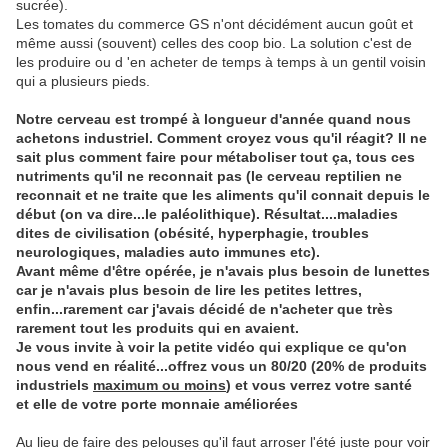
sucrée).
Les tomates du commerce GS n'ont décidément aucun goût et
même aussi (souvent) celles des coop bio. La solution c'est de
les produire ou d 'en acheter de temps à temps à un gentil voisin
qui a plusieurs pieds.
Notre cerveau est trompé à longueur d'année quand nous
achetons industriel. Comment croyez vous qu'il réagit? Il ne
sait plus comment faire pour métaboliser tout ça, tous ces
nutriments qu'il ne reconnait pas (le cerveau reptilien ne
reconnait et ne traite que les aliments qu'il connait depuis le
début (on va dire...le paléolithique). Résultat....maladies
dites de civilisation (obésité, hyperphagie, troubles
neurologiques, maladies auto immunes etc).
Avant même d'être opérée, je n'avais plus besoin de lunettes
car je n'avais plus besoin de lire les petites lettres,
enfin...rarement car j'avais décidé de n'acheter que très
rarement tout les produits qui en avaient.
Je vous invite à voir la petite vidéo qui explique ce qu'on
nous vend en réalité...offrez vous un 80/20 (20% de produits
industriels
maximum ou moins
) et vous verrez votre santé
et elle de votre porte monnaie améliorées
Au lieu de faire des pelouses qu'il faut arroser l'été juste pour voir