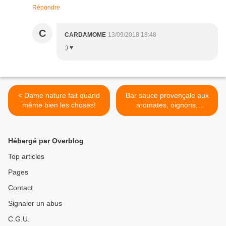
Répondre
C
CARDAMOME
13/09/2018 18:48
:) ♥
< Dame nature fait quand
Bar sauce provençale aux
même bien les choses!
aromates, oignons,
tomates, curcuma, Sichuan,
grenaille (omnicuiseur) >
Hébergé par Overblog
Top articles
Pages
Contact
Signaler un abus
C.G.U.