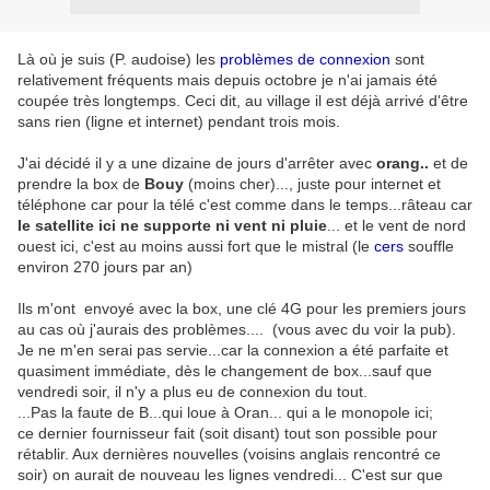
Là où je suis (P. audoise) les
problèmes de connexion
sont
relativement fréquents mais depuis octobre je n'ai jamais été
coupée très longtemps. Ceci dit, au village il est déjà arrivé d'être
sans rien (ligne et internet) pendant trois mois.
J'ai décidé il y a une dizaine de jours d'arrêter avec
orang..
et de
prendre la box de
Bouy
(moins cher)..., juste pour internet et
téléphone car pour la télé c'est comme dans le temps...râteau car
le satellite ici ne supporte ni vent ni pluie
... et le vent de nord
ouest ici, c'est au moins aussi fort que le mistral (le
cers
souffle
environ 270 jours par an)
Ils m'ont envoyé avec la box, une clé 4G pour les premiers jours
au cas où j'aurais des problèmes.... (vous avec du voir la pub).
Je ne m'en serai pas servie...car la connexion a été parfaite et
quasiment immédiate, dès le changement de box...sauf que
vendredi soir, il n'y a plus eu de connexion du tout.
...Pas la faute de B...qui loue à Oran... qui a le monopole ici;
ce dernier fournisseur fait (soit disant) tout son possible pour
rétablir. Aux dernières nouvelles (voisins anglais rencontré ce
soir) on aurait de nouveau les lignes vendredi... C'est sur que