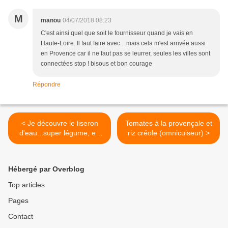
M
manou
04/07/2018 08:23
C'est ainsi quel que soit le fournisseur quand je vais en
Haute-Loire. Il faut faire avec... mais cela m'est arrivée aussi
en Provence car il ne faut pas se leurrer, seules les villes sont
connectées stop ! bisous et bon courage
Répondre
< Je découvre le liseron
Tomates à la provençale et
d'eau...super légume, en
riz créole (omnicuiseur) >
wok comme en salade
Hébergé par Overblog
Top articles
Pages
Contact