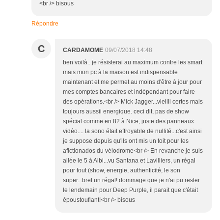
<br /> bisous
Répondre
C
CARDAMOME
09/07/2018 14:48
ben voilà...je résisterai au maximum contre les smart
mais mon pc à la maison est indispensable
maintenant et me permet au moins d'être à jour pour
mes comptes bancaires et indépendant pour faire
des opérations.<br /> Mick Jagger...vieilli certes mais
toujours aussii energique. ceci dit, pas de show
spécial comme en 82 à Nice, juste des panneaux
vidéo.... la sono était effroyable de nullité...c'est ainsi
je suppose depuis qu'ils ont mis un toit pour les
afictionados du vélodrome<br /> En revanche je suis
allée le 5 à Albi...vu Santana et Lavilliers, un régal
pour tout (show, energie, authenticité, le son
super...bref un régal! dommage que je n'ai pu rester
le lendemain pour Deep Purple, il parait que c'était
époustouflant!<br /> bisous