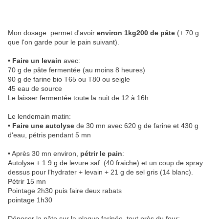
Mon dosage permet d'avoir
environ 1kg200 de pâte
(+ 70 g
que l'on garde pour le pain suivant).
• Faire un levain
avec:
70 g de pâte fermentée (au moins 8 heures)
90 g de farine bio T65 ou T80 ou seigle
45 eau de source
Le laisser fermentée toute la nuit de 12 à 16h
Le lendemain matin:
• Faire une autolyse
de 30 mn avec 620 g de farine et 430 g
d'eau, pétris pendant 5 mn
• Après 30 mn environ,
pétrir le pain
:
Autolyse + 1.9 g de levure saf (40 fraiche) et un coup de spray
dessus pour l'hydrater + levain + 21 g de sel gris (14 blanc).
Pétrir 15 mn
Pointage 2h30 puis faire deux rabats
pointage 1h30
Déposer la pâte sur la plaque farinée, tout près du four;