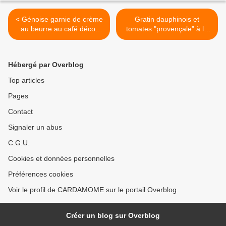
< Génoise garnie de crème
Gratin dauphinois et
au beurre au café décor
tomates "provençale" à la
pomme/amande
coriandre >
Hébergé par Overblog
Top articles
Pages
Contact
Signaler un abus
C.G.U.
Cookies et données personnelles
Préférences cookies
Voir le profil de CARDAMOME sur le portail Overblog
Créer un blog sur Overblog