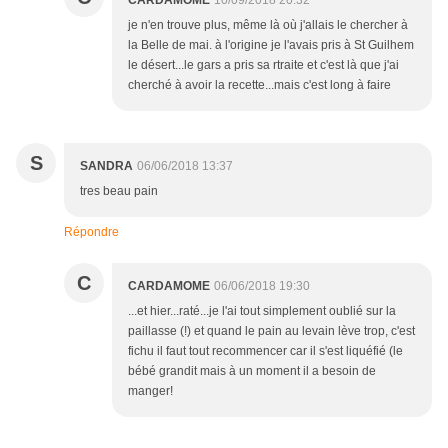
CARDAMOME
10/09/2018 20:32
je n'en trouve plus, même là où j'allais le chercher à
la Belle de mai. à l'origine je l'avais pris à St Guilhem
le désert...le gars a pris sa rtraite et c'est là que j'ai
cherché à avoir la recette...mais c'est long à faire
S
SANDRA
06/06/2018 13:37
tres beau pain
Répondre
C
CARDAMOME
06/06/2018 19:30
...et hier...raté...je l'ai tout simplement oublié sur la
paillasse (!) et quand le pain au levain lève trop, c'est
fichu il faut tout recommencer car il s'est liquéfié (le
bébé grandit mais à un moment il a besoin de
manger!