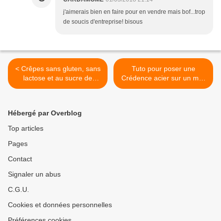
j'aimerais bien en faire pour en vendre mais bof...trop
de soucis d'entreprise! bisous
< Crêpes sans gluten, sans
Tuto pour poser une
lactose et au sucre de
Crédence acier sur un mur
bouleau (gluten/lactose
couvert de papier vinyle ou
free)
de peinture satin >
Hébergé par Overblog
Top articles
Pages
Contact
Signaler un abus
C.G.U.
Cookies et données personnelles
Préférences cookies