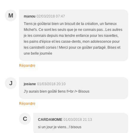
M
manou
02/03/2018 07:47
Tiens je goûterai bien un biscuit de ta création, un fameux
Michel's. Ce sont les seuls que je ne connais pas...Les autres
je les connais depuis ma tendre enfance pour les navettes,
les pains d'épice et les casse-dents, mon adolescence pour
les canistrelli corses ! Merci pour ce goûter partagé. Bises et
une belle journée
Répondre
J
josiane
01/03/2018 20:10
J'y aurais bien goûté tiens !!<br /> Bisous
Répondre
C
CARDAMOME
01/03/2018 21:13
si un jour je viens...! bisous