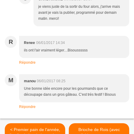
je viens juste de la sortir du four alors, j'arrive mais
avant je vais la publier, programmé pour demain
matin. merci!
R
Renee
06/01/2017 14:34
ils ont l'air vraiment léger....Bisoussssss
Répondre
M
manou
06/01/2017 08:25
Une bonne idée encore pour les gourmands que ce
découpage dans un gros gâteau. C'est très festif ! Bisous
Répondre
< Premier pain de l'année,
Brioche de Rois (avec