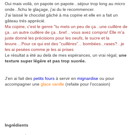
Oui mais voilà, on papote on papote...séjour trop long au micro
onde...fichu le glaçage, j'ai du le recommencer.
J'ai laissé le chocolat gâché à ma copine et elle en a fait un
gâteau très apprécié.
Ma copine, c'est le genre "tu mets un peu de ça...une cuillère de
ça...un autre cuillère de ça...bref... vous avez compris! Elle m'a
juste donné les précisions pour les oeufs, le sucre et la
levure....Pour ce qui est des "cuillères"... bombées...rases?...je
les ai pesées comme je les ai prises
Le résultat a été au delà de mes espérances, un vrai régal,
une
texture super légère et pas trop sucrée.
J'en ai fait des
petits fours
à servir en
mignardise
ou pour
accompagner une
glace vanille
(refaite pour l'occasion)
Ingrédients