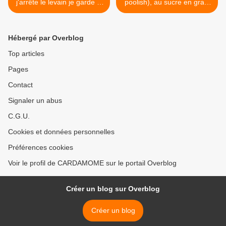
j'arrête le levain je garde la
poolish), au sucre en grain
poolish...pain Paillasson
(inspiré de la couronne
chènevis et pavot
riâme) >
Hébergé par Overblog
Top articles
Pages
Contact
Signaler un abus
C.G.U.
Cookies et données personnelles
Préférences cookies
Voir le profil de CARDAMOME sur le portail Overblog
Créer un blog sur Overblog
Créer un blog