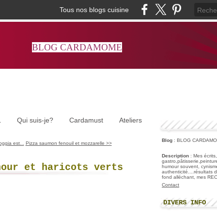
Tous nos blogs cuisine
BLOG CARDAMOME
L
Qui suis-je?
Cardamust
Ateliers
Blog
: BLOG CARDAM
ggia est...
Pizza saumon fenouil et mozzarelle >>
Description
: Mes écrits
gastro,pâtisserie,peintu
hour et haricots verts
humour souvent, cynisme
authenticité....résultats
fond alléchant, mes R
Contact
DIVERS INFO