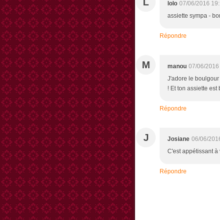
L
lolo
07/06/2016 19
assiette sympa - bo
Répondre
M
manou
07/06/2016
J'adore le boulgour
! Et ton assiette est
Répondre
J
Josiane
06/06/201
C'est appétissant à 
Répondre