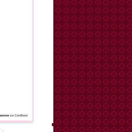
damome
sur ComBoost