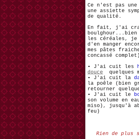
Ce n'est pas une
une assiette sym
de qualité.
En fait, j'ai cr
boulghour...bien
les céréales, je
d'en manger enco
mes pâtes fraich
concassé complet
• J'ai cuit les
douce
quelques m
• J'ai cuit la
d
la poêle (bien g
retourner quelqu
• J'ai cuit le
b
son volume en ea
miso), jusqu'à a
feu)
Rien de plus 