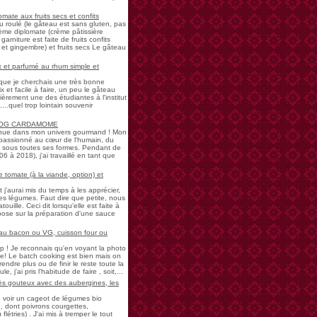
mate aux fruits secs et confits
u roulé (le gâteau est sans gluten, pas
rème diplomate (crème pâtissière
garniture est faite de fruits confits
et gingembre) et fruits secs Le gâteau
 et parfumé au rhum simple et
s que je cherchais une très bonne
 et facile à faire, un peu le gâteau
ièrement une des étudiantes à l'institut
...quel trop lointain souvenir
LOG CARDAMOME
nue dans mon univers gourmand ! Mon
passionné au cœur de l'humain, du
ne sous toutes ses formes. Pendant de
à 2018), j'ai travaillé en tant que
 tomate (à la viande, option) et
 j'aurai mis du temps à les apprécier,
 légumes. Faut dire que petite, nous
uille. Ceci dit lorsqu'elle est faite à
pose sur la préparation d'une sauce
 au bacon ou VG, cuisson four ou
! Je reconnais qu'en voyant la photo
e! Le batch cooking est bien mais on
endre plus ou de finir le reste toute la
e, j'ai pris l'habitude de faire , soit,...
rès gouteux avec des aubergines, les
de voir un cageot de légumes bio
, dont poivrons courgettes,
létries) . J'ai mis à tremper le tout