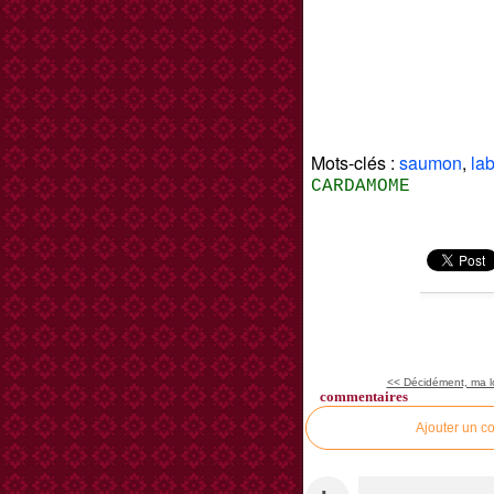
Mots-clés :
saumon
,
la
CARDAMOME
<< Décidément, ma lo
commentaires
Ajouter un c