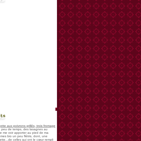
nts
te aux poivrons grillés, trois fromage
 a peu de temps, des lasagnes au
 de me voir apporter au pied de ma
mes bio un peu flétris, dont, une
tte...de celles qui ont le cœur rempli