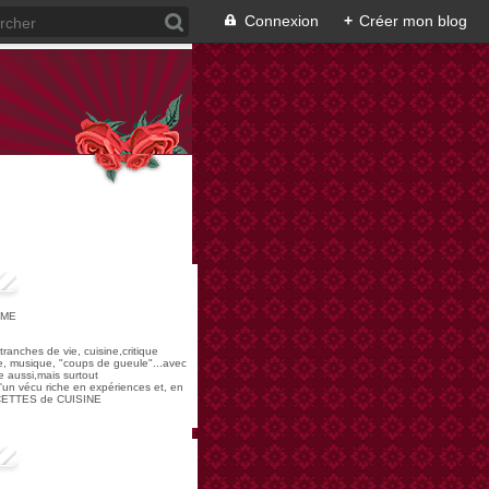
Connexion
+
Créer mon blog
OME
,tranches de vie, cuisine,critique
re, musique, "coups de gueule"...avec
 aussi,mais surtout
 d'un vécu riche en expériences et, en
ECETTES de CUISINE