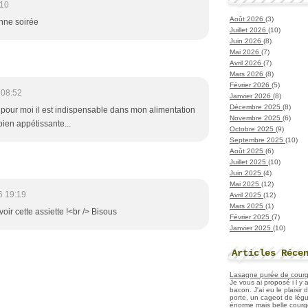
:10
Août 2026
(3)
nne soirée
Juillet 2026
(10)
Juin 2026
(8)
Mai 2026
(7)
Avril 2026
(7)
Mars 2026
(8)
Février 2026
(5)
 08:52
Janvier 2026
(8)
Décembre 2025
(8)
 pour moi il est indispensable dans mon alimentation
Novembre 2025
(6)
 bien appétissante...
Octobre 2025
(9)
Septembre 2025
(10)
Août 2025
(6)
Juillet 2025
(10)
Juin 2025
(4)
Mai 2025
(12)
6 19:19
Avril 2025
(12)
Mars 2025
(1)
voir cette assiette !<br /> Bisous
Février 2025
(7)
Janvier 2025
(10)
Articles Réce
Lasagne purée de courget
Je vous ai proposé i l y
bacon. J'ai eu le plaisir
porte, un cageot de légu
énorme mais belle courge