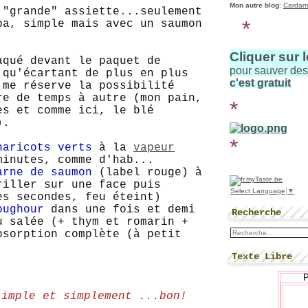
Mon autre blog
:
Cardam
 "grande" assiette...seulement
*
pa, simple mais avec un saumon
Cliquer sur 
aqué devant le paquet de
pour sauver de
 qu'écartant de plus en plus
c'est gratuit
 me réserve la possibilité
re de temps à autre (mon pain,
*
es et comme ici, le blé
).
*
haricots verts
à la
vapeur
inutes, comme d'hab...
arne de saumon
(label rouge) à
riller sur une face puis
Select Language
▼
es secondes, feu éteint)
oughour
dans une fois et demi
Recherche
u salée (+ thym et romarin +
bsorption complète (à petit
Texte Libre
simple et simplement ...bon!