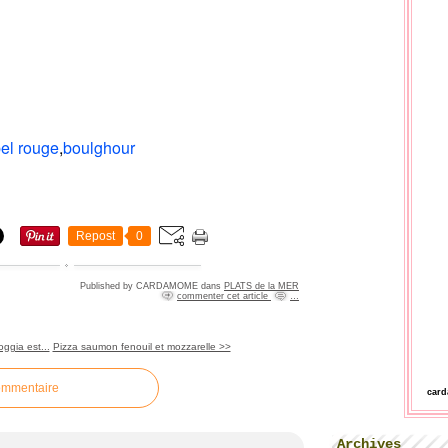
bel rouge
,
boulghour
Repost
0
Published by CARDAMOME
dans
PLATS de la MER
commenter cet article
…
ggia est...
Pizza saumon fenouil et mozzarelle >>
ommentaire
car
Archives