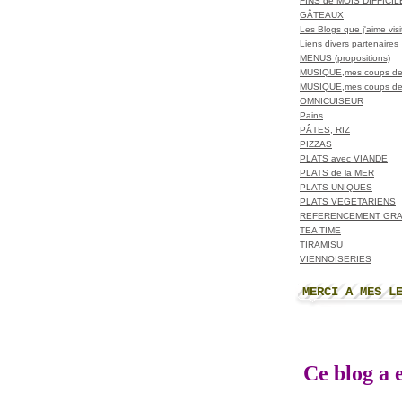
FINS de MOIS DIFFICI
GÂTEAUX
Les Blogs que j'aime visit
Liens divers partenaires
MENUS (propositions)
MUSIQUE,mes coups de
MUSIQUE,mes coups de
OMNICUISEUR
Pains
PÂTES, RIZ
PIZZAS
PLATS avec VIANDE
PLATS de la MER
PLATS UNIQUES
PLATS VEGETARIENS
REFERENCEMENT GRA
TEA TIME
TIRAMISU
VIENNOISERIES
MERCI A MES L
Ce blog a e