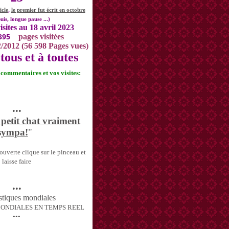
icle
,
le premier fut écrit en octobre
uis, longue pause ...)
isites au 18 avril 2023
395
pages visitées
2/2012 (56 598 Pages vues)
tous et à toutes
s commentaires et vos visites:
•••
 petit chat vraiment
sympa!
"
uverte clique sur le pinceau et
laisse faire
•••
MONDIALES EN TEMPS REEL
•••