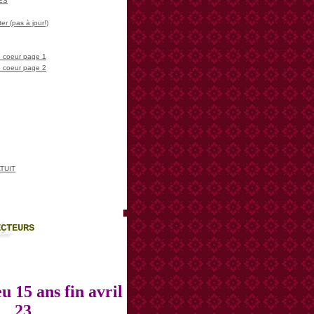
LES
er (pas à jour!)
 coeur page 1
 coeur page 2
TUIT
ECTEURS
u 15 ans fin avril
23