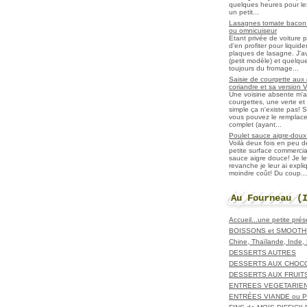
quelques heures pour les r
un petit...
Lasagnes tomate bacon f
ou omnicuiseur
Etant privée de voiture 
d'en profiter pour liqui
plaques de lasagne. J'a
(petit modèle) et quelqu
toujours du fromage...
Saisie de courgette aux 
coriandre et sa version 
Une voisine absente m'
courgettes, une verte et u
simple ça n'existe pas! S
vous pouvez le remplacer
complet (ayant...
Poulet sauce aigre-doux a
Voilà deux fois en peu 
petite surface commerci
sauce aigre douce! Je le
revanche je leur ai expl
moindre coût! Du coup...
Au Fourneau (
Accueil...une petite pré
BOISSONS et SMOOTH
Chine, Thaïlande, Inde
DESSERTS AUTRES
DESSERTS AUX CHOC
DESSERTS AUX FRUIT
ENTREES VEGETARIE
ENTRÉES VIANDE ou 