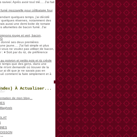
aviver. Après avoir tout trié.... J'ai fait
umé mozzarelle pour célibataire four
pendant quelques temps, j'ai décidé
der quelques réserves, notamment des
vais aussi une demi boite de tomate
es allumettes de bacon fumé. J'ai
oignons rouge et vert, bacon,
VG
a donné ses deux premières
ne jaune.... J'ai fait simple et plus
i vous ne voulez pas utiliser de bacon,
 : ♦ Soit par du riz, de préférence
u poivron et petits pois et riz créole
de temps que des gens, dans une
ale m'ont demandé où trouver de la
ur ai dit que je ne savais pas en
iqué comment la faire simplement et à
Index) À Actualiser...
sentation de mon blog...
IES
, Maghreb
OLAT
S
NNES
POISSON