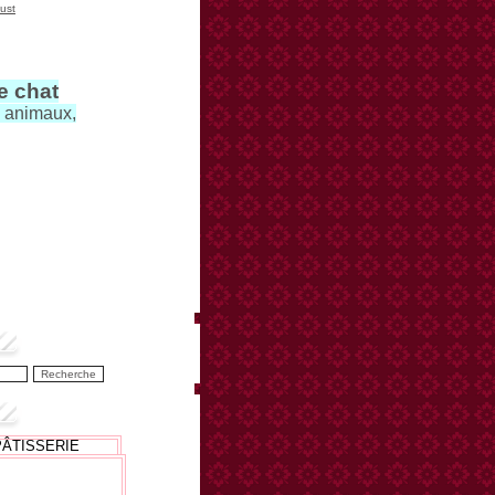
ust
le chat
s animaux,
PÂTISSERIE