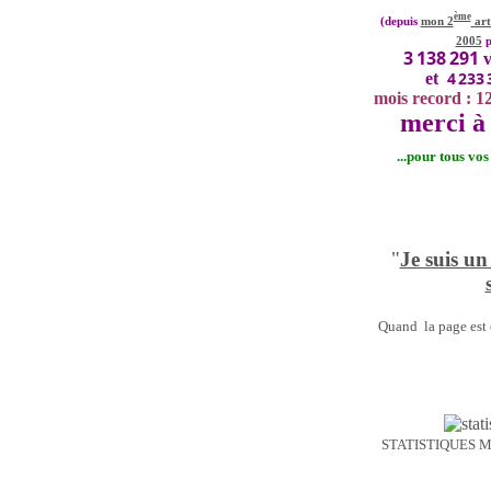
ème
(depuis
mon 2
art
2005
p
3 138 291
v
4 233 
et
mois record : 1
merci à 
...pour tous vo
"
Je suis un
Quand la page est o
STATISTIQUES 