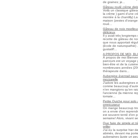
de graines; je...
Gâteau roulé crème diplo
Voilà un classique gâtea
la crème ) garni d'une c
montée à la chantilly) La 
maison (zestes d'orange 
roué...
Gâteau de noix moelleux
délicieux
Il y avait très longtemp
recette de gâteau de noix
que nous apportait régul
(école de naturopathie) ..
gustatif!...
A PROPOS DE MOI, B
À propos de moi Bienve
parcours est un voyage 
bien-être et de la cuisi
nombreuses années (2006 
thérapeute dans...
Aubergine éventail sauce
mozzarelle
J'adore les aubergines et
comme beaucoup d'autres
n'en mangions qu'en ratato
l'ancienne (la mienne re
tomate...
Petite Quiche pour solo
omnicuiseur
On mange beaucoup trop 
on a envie d'en reprendr
est souvent tenté d'en pr
semaine! Alors, vivant seul
Que faire de simple et t
griller
J'ai eu la surprise hier 
abimés, devant ma porte
aubergines (juste un peu f