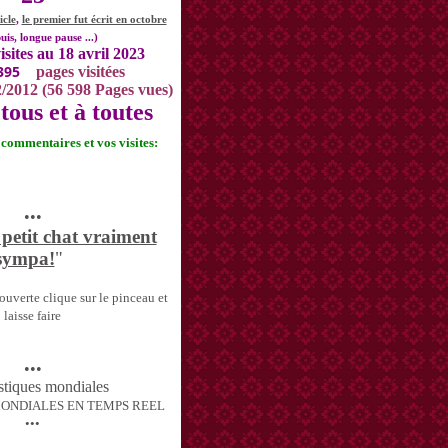
icle
,
le premier fut écrit en octobre
uis, longue pause ...)
isites au 18 avril 2023
395
pages visitées
2/2012 (56 598 Pages vues)
tous et à toutes
s commentaires et vos visites:
•••
 petit chat vraiment
sympa!
"
uverte clique sur le pinceau et
laisse faire
•••
MONDIALES EN TEMPS REEL
•••