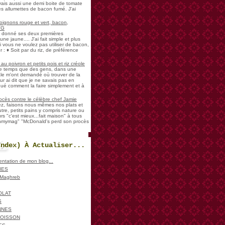
vais aussi une demi boite de tomate
es allumettes de bacon fumé. J'ai
oignons rouge et vert, bacon,
VG
a donné ses deux premières
ne jaune.... J'ai fait simple et plus
i vous ne voulez pas utiliser de bacon,
 : ♦ Soit par du riz, de préférence
u poivron et petits pois et riz créole
de temps que des gens, dans une
ale m'ont demandé où trouver de la
ur ai dit que je ne savais pas en
iqué comment la faire simplement et à
ocès contre le célèbre chef Jamie
sez, faisons nous mêmes nos plats et
re, petits pains y compris nature ou
urs "c'est mieux...fait maison" à tous
ohmymag" "McDonald's perd son procès
Index) À Actualiser...
sentation de mon blog...
IES
, Maghreb
OLAT
S
NNES
POISSON