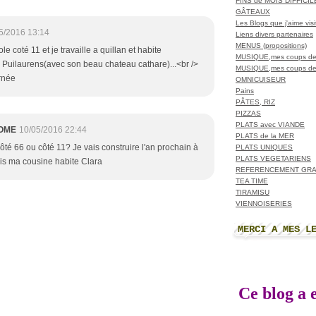
FINS de MOIS DIFFICI
GÂTEAUX
Les Blogs que j'aime visit
5/2016 13:14
Liens divers partenaires
MENUS (propositions)
ole coté 11 et je travaille a quillan et habite
MUSIQUE,mes coups de
 Puilaurens(avec son beau chateau cathare)...<br />
MUSIQUE,mes coups de
rnée
OMNICUISEUR
Pains
PÂTES, RIZ
PIZZAS
PLATS avec VIANDE
OME
10/05/2016 22:44
PLATS de la MER
ôté 66 ou côté 11? Je vais construire l'an prochain à
PLATS UNIQUES
PLATS VEGETARIENS
s ma cousine habite Clara
REFERENCEMENT GRA
TEA TIME
TIRAMISU
VIENNOISERIES
MERCI A MES L
Ce blog a e