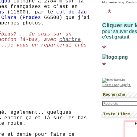
igou
culmine à 2784 m sur la
Mon autre blog
:
Cardam
ées françaises et c'est en
*
as
(11500), par le
col de Jau
à
Clara
(
Prades
66500) que j'ai
uperbes photos.
Cliquer sur 
pour sauver de
ébias? ...Je suis sur un
c'est gratuit
uction là-bas, avec
chambre
...je vous en reparlerai très
*
*
Select Language
▼
Recherche
gé, également.. quelques
Texte Libre
s encore ça et là sur les bas
te route.
re et demie pour faire ce