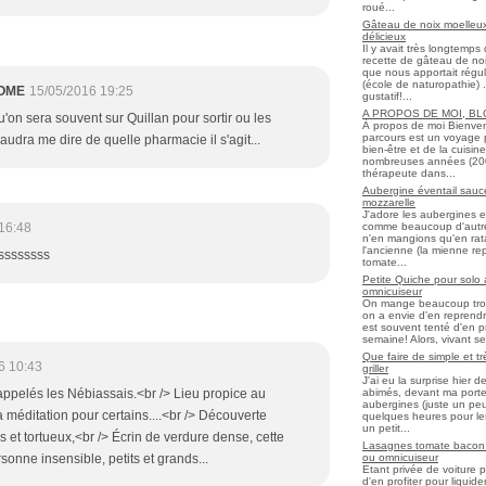
roué...
Gâteau de noix moelleux
délicieux
Il y avait très longtemp
recette de gâteau de noix
que nous apportait régul
(école de naturopathie) ..
OME
15/05/2016 19:25
gustatif!...
A PROPOS DE MOI, B
'on sera souvent sur Quillan pour sortir ou les
À propos de moi Bienve
parcours est un voyage 
audra me dire de quelle pharmacie il s'agit...
bien-être et de la cuisi
nombreuses années (2006 
thérapeute dans...
Aubergine éventail sauce
mozzarelle
J'adore les aubergines et
comme beaucoup d'autres
16:48
n'en mangions qu'en ratato
l'ancienne (la mienne re
essssssss
tomate...
Petite Quiche pour solo
omnicuiseur
On mange beaucoup trop 
on a envie d'en reprendr
est souvent tenté d'en pr
semaine! Alors, vivant seul
Que faire de simple et t
6 10:43
griller
J'ai eu la surprise hier 
abimés, devant ma porte
appelés les Nébiassais.<br /> Lieu propice au
aubergines (juste un peu f
a méditation pour certains....<br /> Découverte
quelques heures pour les r
un petit...
s et tortueux,<br /> Écrin de verdure dense, cette
Lasagnes tomate bacon f
ou omnicuiseur
rsonne insensible, petits et grands...
Etant privée de voiture 
d'en profiter pour liqui