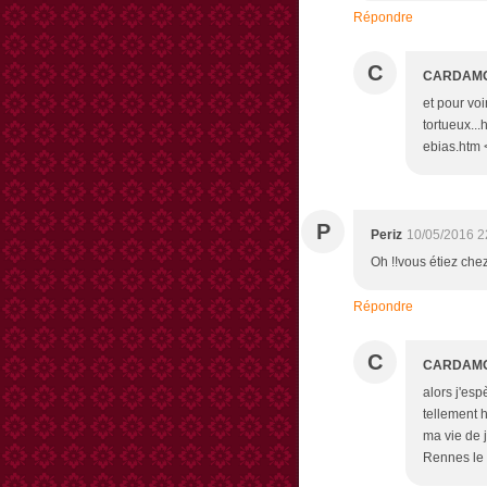
Répondre
C
CARDAM
et pour voi
tortueux...
ebias.htm 
P
Periz
10/05/2016 2
Oh !!vous étiez che
Répondre
C
CARDAM
alors j'esp
tellement h
ma vie de 
Rennes le 