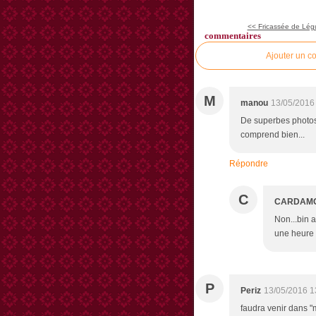
<< Fricassée de Lég
commentaires
Ajouter un c
M
manou
13/05/2016
De superbes photos p
comprend bien...
Répondre
C
CARDAM
Non...bin a
une heure 
P
Periz
13/05/2016 1
faudra venir dans "