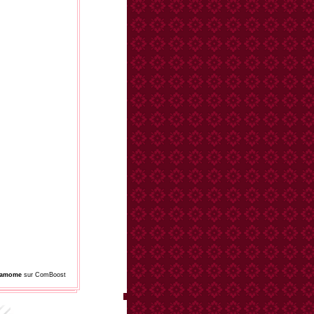
damome
sur ComBoost