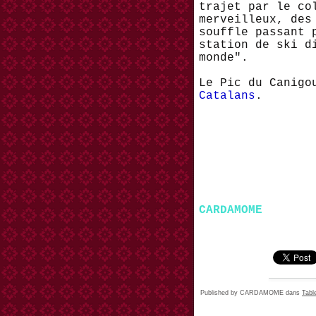
trajet par le co
merveilleux, des
souffle passant 
station de ski d
monde".
Le Pic du Canigo
Catalans
.
CARDAMOME
Published by CARDAMOME
dans
Tabl