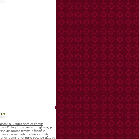
nts
mate aux fruits secs et confits
u roulé (le gâteau est sans gluten, pas
rème diplomate (crème pâtissière
garniture est faite de fruits confits
et gingembre) et fruits secs Le gâteau