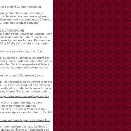
 et parfumé au rhum simple et
s que je cherchais une très bonne
 et facile à faire, un peu le gâteau
ièrement une des étudiantes à l'institut
...quel trop lointain souvenir
LOG CARDAMOME
nue dans mon univers gourmand ! Mon
passionné au cœur de l'humain, du
ne sous toutes ses formes. Pendant de
à 2018), j'ai travaillé en tant que
 tomate (à la viande, option) et
 j'aurai mis du temps à les apprécier,
 légumes. Faut dire que petite, nous
uille. Ceci dit lorsqu'elle est faite à
pose sur la préparation d'une sauce
 au bacon ou VG, cuisson four ou
! Je reconnais qu'en voyant la photo
e! Le batch cooking est bien mais on
endre plus ou de finir le reste toute la
e, j'ai pris l'habitude de faire , soit,...
rès gouteux avec des aubergines, les
de voir un cageot de légumes bio
, dont poivrons courgettes,
létries) . J'ai mis à tremper le tout
aviver. Après avoir tout trié.... J'ai fait
umé mozzarelle pour célibataire four
pendant quelques temps, j'ai décidé
der quelques réserves, notamment des