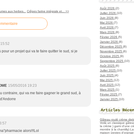
Août 2026
(2)
umes aux herbes...
Crêpes farine intégrale et... >>
Juillet 2026
(10)
Juin 2026
(8)
Mai 2026
(7)
ommentaire
Avril 2026
(7)
Mars 2026
(8)
Février 2026
(5)
Janvier 2026
(8)
 15:52
Décembre 2025
(8)
our un projet qui va te faire quitter le sud, si je
Novembre 2025
(6)
Octobre 2025
(9)
Septembre 2025
(10)
Août 2025
(6)
Juillet 2025
(10)
Juin 2025
(4)
Mai 2025
(12)
Avril 2025
(12)
OME
15/05/2016 19:23
Mars 2025
(1)
u contraire, qui va me faire gagner le grand sud, à
Février 2025
(7)
d'Andorre
Janvier 2025
(10)
Articles Réce
Gâteau roulé crème diplo
Voilà un classique gâtea
3:57
la crème ) garni d'une c
montée à la chantilly) La 
ma"pharmacie alors!!!Lol
maison (zestes d'orange 