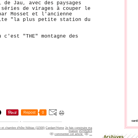
l de Jau, avec des paysages
 séries de virages à couper le
par Mosset et l'ancienne
ite "la plus petite station du
u c'est "THE" montagne des
Repost
0
car
e et chambre d'hôte Nébias (11500)
Cardam'Home
Je fais construire ma
maison
VOYAGES
commenter cet article
…
Archives