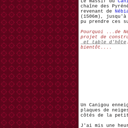
Le massif du
Can
chaîne des Pyrén
revenant de
Nébi
(1506m), jusqu'
pu prendre ces s
Pourquoi ...de N
projet de constr
et table d'hôte
bientôt....
Un Canigou ennei
plaques de neige
côtés de la peti
J'ai mis une heu