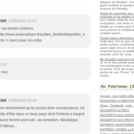
plaques de lasagne. J'a
(petit modèle) et quelqu
toujours du fromage...
Saisie de courgette aux 
coriandre et sa version 
Une voisine absente m'
OME
11/05/2016 22:53
courgettes, une verte et u
simple ça n'existe pas! S
r ces photos d'arbres
vous pouvez le remplacer
complet (ayant...
http://www.audecathare.fr/sorties_famille/labyrinthe_n
Poulet sauce aigre-doux a
<br /> merci pour ces infos
Voilà deux fois en peu 
petite surface commerci
sauce aigre douce! Je le
revanche je leur ai expl
moindre coût! Du coup...
Mc Donald's perd son pr
Je ne le dirai jamais as
2:20
nos hamburgers entre aut
au pavot. Et je dis toujo
z moi
points de vue. Photo "
contre...
Au Fourneau (
Accueil...une petite pré
OME
13/05/2016 00:44
BOISSONS et SMOOTH
Chine, Thaïlande, Inde
ère sincèrement qu'on pourra faire connaissance. j'ai
DESSERTS AUTRES
âte d'être dans ce beau pays dont l'histoire a baigné
DESSERTS AUX CHOC
jeune femme post ado...les templiers, Montségur,
DESSERTS AUX FRUIT
ENTREES VEGETARIE
Château....
ENTRÉES VIANDE ou 