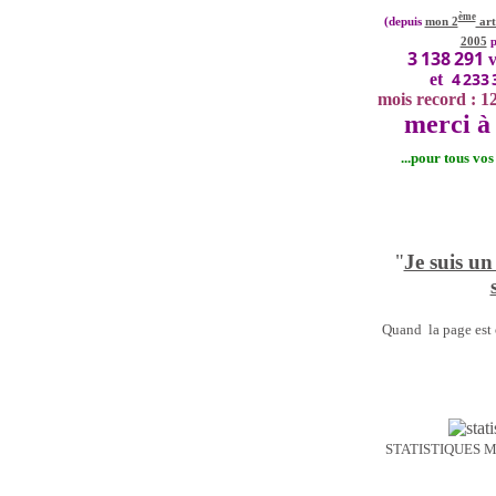
ème
(depuis
mon 2
art
2005
p
3 138 291
v
4 233 
et
mois record : 1
merci à 
...pour tous vo
"
Je suis un
Quand la page est o
STATISTIQUES 