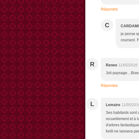
Répondre
C
CARDAM
je pense qu
courses!. F
R
Renee
11/05/2016 
Joli paysage....Bis
Répondre
L
Lemaire
11/05/201
Ses habitants sont 
recueillement et à l
d'arbres fantastique
forêt ne laissera pe