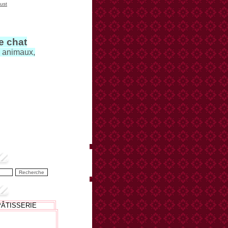
ust
le chat
s animaux,
PÂTISSERIE