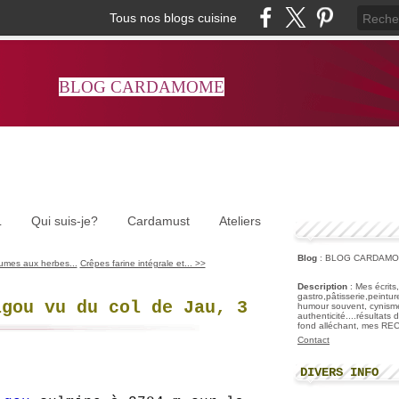
Tous nos blogs cuisine
BLOG CARDAMOME
L
Qui suis-je?
Cardamust
Ateliers
Blog
: BLOG CARDAM
umes aux herbes...
Crêpes farine intégrale et... >>
Description
: Mes écrits
gastro,pâtisserie,peintu
igou vu du col de Jau, 3
humour souvent, cynisme
authenticité....résultats
fond alléchant, mes R
Contact
DIVERS INFO