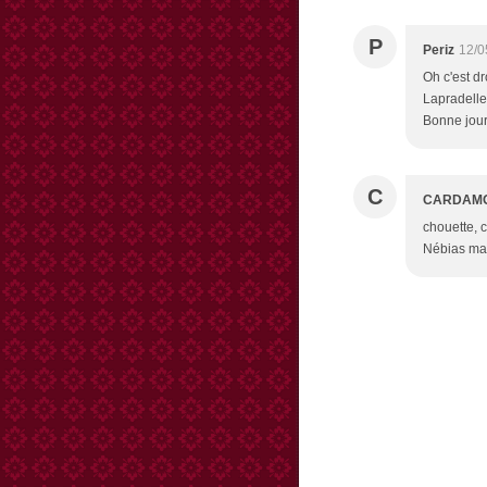
P
Periz
12/0
Oh c'est dr
Lapradelle
Bonne jou
C
CARDAM
chouette, c
Nébias mai