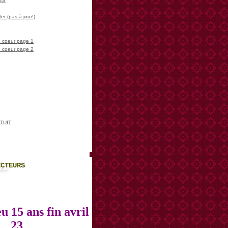
LES
er (pas à jour!)
 coeur page 1
 coeur page 2
TUIT
ECTEURS
u 15 ans fin avril
23