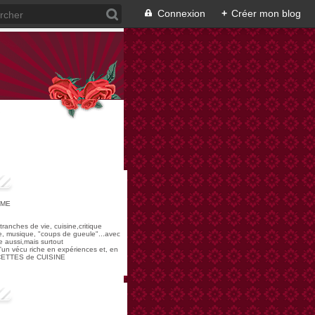
Connexion
+
Créer mon blog
OME
,tranches de vie, cuisine,critique
re, musique, "coups de gueule"...avec
 aussi,mais surtout
 d'un vécu riche en expériences et, en
ECETTES de CUISINE