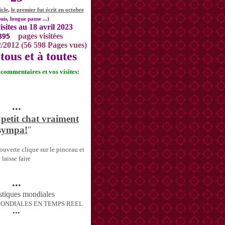
icle
,
le premier fut écrit en octobre
uis, longue pause ...)
isites au 18 avril 2023
395
pages visitées
2/2012 (56 598 Pages vues)
tous et à toutes
s commentaires et vos visites:
•••
 petit chat vraiment
sympa!
"
uverte clique sur le pinceau et
laisse faire
•••
MONDIALES EN TEMPS REEL
•••