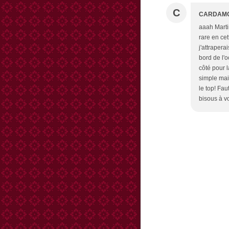
C
CARDAM
aaah Martin
rare en cet
j'attraper
bord de l'
côté pour l
simple mais
le top! Fa
bisous à vo