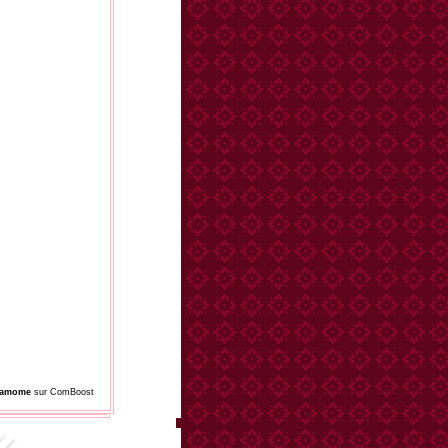
damome
sur ComBoost