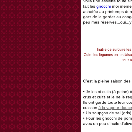
Voilà une assiette toute s
fait les
gnocchi
moi même, j
achetée au printemps dern
gars de la garder au cong
peu mes réserves...oui...y
Inutile de surcuire les
Cuire les légumes en les faisa
tous le
C'est la pleine saison des
• Je les ai cuits (à peine) à
crus et cuits et je ne le re
Ils ont gardé toute leur c
cuisson
à la vapeur douce
• Un soupçon de sel (gris) e
• Pour les gnocchi de pomm
avec un peu d'huile d'olive