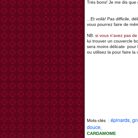
Très bons! Je me dis que d
...Et voilà! Pas difficile,
vous pourrez faire de mê
NB:
si vous n'avez pas de 
lui trouver un couvercle b
sera moins délicate pour l
ou utilisez la pour faire la 
épinards
gn
Mots-clés :
,
douce
,
CARDAMOME