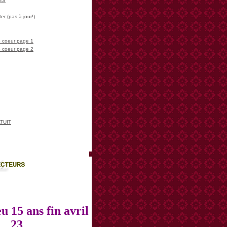
LES
er (pas à jour!)
 coeur page 1
 coeur page 2
TUIT
ECTEURS
u 15 ans fin avril
23