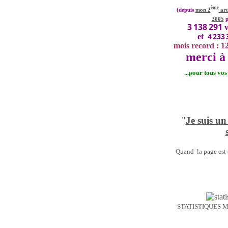
ème
(depuis
mon 2
art
2005
p
3 138 291
v
4 233 
et
mois record : 1
merci à 
...pour tous vo
"
Je suis un
Quand la page est o
STATISTIQUES 