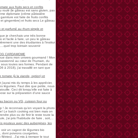
mate aux fruits secs et confits
u roulé (le gâteau est sans gluten, pas
rème diplomate (crème pâtissière
garniture est faite de fruits confits
et gingembre) et fruits secs Le gâteau
 et parfumé au rhum simple et
s que je cherchais une très bonne
 et facile à faire, un peu le gâteau
ièrement une des étudiantes à l'institut
...quel trop lointain souvenir
LOG CARDAMOME
nue dans mon univers gourmand ! Mon
passionné au cœur de l'humain, du
ne sous toutes ses formes. Pendant de
à 2018), j'ai travaillé en tant que
 tomate (à la viande, option) et
 j'aurai mis du temps à les apprécier,
 légumes. Faut dire que petite, nous
uille. Ceci dit lorsqu'elle est faite à
pose sur la préparation d'une sauce
 au bacon ou VG, cuisson four ou
! Je reconnais qu'en voyant la photo
e! Le batch cooking est bien mais on
endre plus ou de finir le reste toute la
e, j'ai pris l'habitude de faire , soit,...
rès gouteux avec des aubergines, les
de voir un cageot de légumes bio
, dont poivrons courgettes,
létries) . J'ai mis à tremper le tout