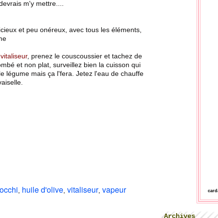
evrais m'y mettre....
 délicieux et peu onéreux, avec tous les éléments,
me
vitaliseur
, prenez le couscoussier et tachez de
ombé et non plat, surveillez bien la cuisson qui
e légume mais ça l'fera. Jetez l'eau de chauffe
vaiselle.
occhi
huile d'olive
vitaliseur
vapeur
,
,
,
car
Archives