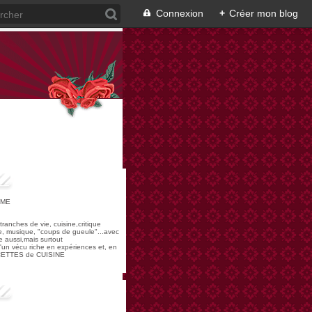
Connexion
+
Créer mon blog
OME
,tranches de vie, cuisine,critique
re, musique, "coups de gueule"...avec
 aussi,mais surtout
 d'un vécu riche en expériences et, en
ECETTES de CUISINE