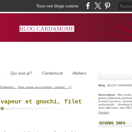
Tous nos blogs cuisine
BLOG CARDAMOME
L
Qui suis-je?
Cardamust
Ateliers
Blog
: BLOG CARDAM
Paillasson...
Tarte suisse aux pommes, caramel... >>
Description
: Mes écrits
gastro,pâtisserie,peintu
 vapeur et gnochi, filet
humour souvent, cynisme
authenticité....résultats
ve
fond alléchant, mes R
Contact
DIVERS INFO