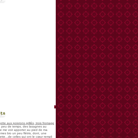
nts
te aux poivrons grillés, trois fromage
 a peu de temps, des lasagnes au
 de me voir apporter au pied de ma
mes bio un peu flétris, dont, une
tte...de celles qui ont le cœur rempli