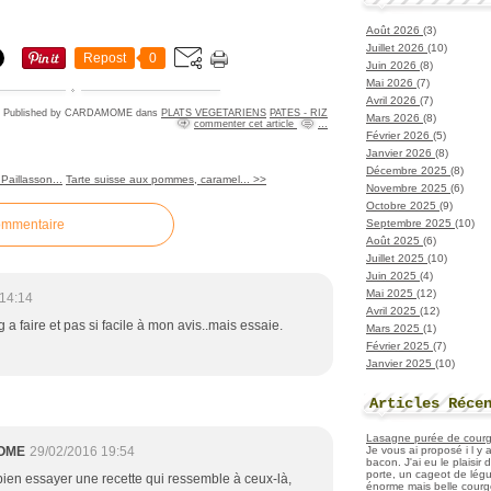
Août 2026
(3)
Juillet 2026
(10)
Repost
0
Juin 2026
(8)
Mai 2026
(7)
Avril 2026
(7)
Published by CARDAMOME
dans
PLATS VEGETARIENS
PATES - RIZ
Mars 2026
(8)
commenter cet article
…
Février 2026
(5)
Janvier 2026
(8)
Décembre 2025
(8)
Paillasson...
Tarte suisse aux pommes, caramel... >>
Novembre 2025
(6)
Octobre 2025
(9)
Septembre 2025
(10)
ommentaire
Août 2025
(6)
Juillet 2025
(10)
Juin 2025
(4)
Mai 2025
(12)
14:14
Avril 2025
(12)
 a faire et pas si facile à mon avis..mais essaie.
Mars 2025
(1)
Février 2025
(7)
Janvier 2025
(10)
Articles Réce
Lasagne purée de courget
Je vous ai proposé i l y
OME
29/02/2016 19:54
bacon. J'ai eu le plaisir
porte, un cageot de légu
 bien essayer une recette qui ressemble à ceux-là,
énorme mais belle courge