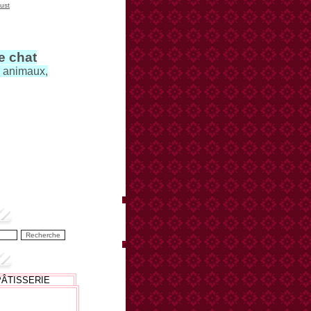
ust
le chat
s animaux,
PÂTISSERIE