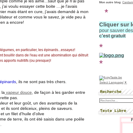
imple comme je les aime...sauf que je n'ai pas
Mon autre blog
:
Cardam
'ai voulu essayer cette boite ....je l'avais
*
ier mais étant en cure, j'avais demandé à mon
élateur et comme vous le savez, je vide peu à
'en a encore!
Cliquer sur 
pour sauver de
c'est gratuit
*
 légumes, en particulier, les épinards...essayez!
nt bouillir dans de l'eau est une abomination qui détruit
*
s apports nutritifs (ou presque)!
épinards
, ils ne sont pas très chers.
Select Language
▼
Recherche
 la
vapeur douce
, de façon à les garder entre
grette pas.
ouleur et leur goût, un des avantages de la
et ils sont déliceiux, pleins de saveurs.
Texte Libre
t un filet d'huile d'olive
e de terre, ils ont été saisis dans une poêle
.