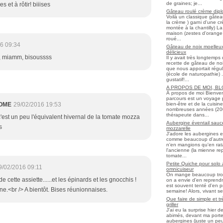
de graines; je...
s et à rôtir! biiises
Gâteau roulé crème diplo
Voilà un classique gâtea
la crème ) garni d'une c
montée à la chantilly) La 
maison (zestes d'orange 
roué...
6 09:34
Gâteau de noix moelleux
délicieux
e, miamm, bisoussss
Il y avait très longtemp
recette de gâteau de noix
que nous apportait régul
(école de naturopathie) ..
gustatif!...
A PROPOS DE MOI, B
À propos de moi Bienve
parcours est un voyage 
bien-être et de la cuisi
OME
29/02/2016 19:53
nombreuses années (2006 
thérapeute dans...
c'est un peu l'équivalent hivernal de la tomate mozza
Aubergine éventail sauce
s
mozzarelle
J'adore les aubergines et
comme beaucoup d'autres
n'en mangions qu'en ratato
l'ancienne (la mienne re
tomate...
Petite Quiche pour solo
9/02/2016 09:11
omnicuiseur
On mange beaucoup trop 
de cette assiette......et les épinards et les gnocchis !
on a envie d'en reprendr
est souvent tenté d'en pr
e.<br /> A bientôt. Bises réunionnaises.
semaine! Alors, vivant seul
Que faire de simple et t
griller
J'ai eu la surprise hier 
abimés, devant ma porte
aubergines (juste un peu f