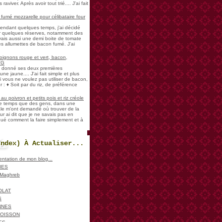
aviver. Après avoir tout trié.... J'ai fait
umé mozzarelle pour célibataire four
pendant quelques temps, j'ai décidé
der quelques réserves, notamment des
vais aussi une demi boite de tomate
es allumettes de bacon fumé. J'ai
oignons rouge et vert, bacon,
VG
a donné ses deux premières
ne jaune.... J'ai fait simple et plus
i vous ne voulez pas utiliser de bacon,
 : ♦ Soit par du riz, de préférence
u poivron et petits pois et riz créole
de temps que des gens, dans une
ale m'ont demandé où trouver de la
ur ai dit que je ne savais pas en
iqué comment la faire simplement et à
Index) À Actualiser...
sentation de mon blog...
IES
, Maghreb
OLAT
S
NNES
POISSON