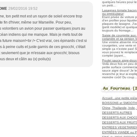
quelques heures pour les r
un petit...
OME
29/02/2016 19:52
Lasagnes tomate bacon f
ou omnicuiseur
e, ton petit mot est un rayon de soleil encore trop
Etant privée de voiture 
d'en profiter pour liqui
te fin d'hiver, même sur Marseille. Pour peu,
plaques de lasagne. J'a
(petit modèle) et quelqu
ais volontiers un avion pour passer quelques jours au
toujours du fromage...
océan indiens qui me manque. Mais je mets tout de
Saisie de courgette aux 
coriandre et sa version 
a future maison!<br /> C'est vrai, ces épinards c'est si
Une voisine absente m'
courgettes, une verte et u
 à peine cuits et juste garnis de ces gnocchi, c'était
simple ça n'existe pas! S
vous pouvez le remplacer
ut seulement que je m'essaie aux gnocchi; bisous
complet (ayant...
us deux et câlin au (x) poilu(s)
Poulet sauce aigre-doux a
Voilà deux fois en peu 
petite surface commerci
sauce aigre douce! Je le
revanche je leur ai expl
moindre coût! Du coup...
Au Fourneau (
Accueil...une petite pré
BOISSONS et SMOOTH
Chine, Thaïlande, Inde
DESSERTS AUTRES
DESSERTS AUX CHOC
DESSERTS AUX FRUIT
ENTREES VEGETARIE
ENTRÉES VIANDE ou 