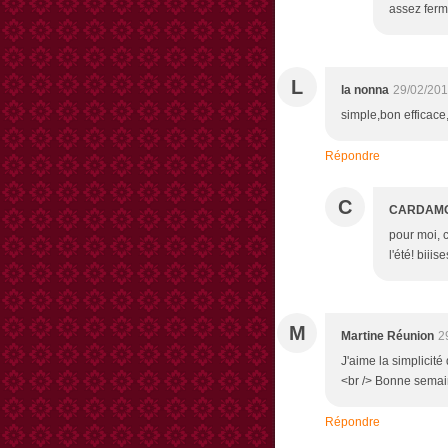
assez ferme
L
la nonna
29/02/201
simple,bon efficac
Répondre
C
CARDAM
pour moi, 
l'été! biiise
M
Martine Réunion
2
J'aime la simplicité 
<br /> Bonne semain
Répondre