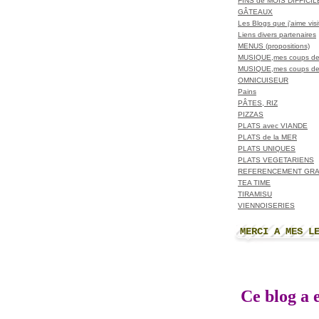
FINS de MOIS DIFFICI
GÂTEAUX
Les Blogs que j'aime visit
Liens divers partenaires
MENUS (propositions)
MUSIQUE,mes coups de
MUSIQUE,mes coups de
OMNICUISEUR
Pains
PÂTES, RIZ
PIZZAS
PLATS avec VIANDE
PLATS de la MER
PLATS UNIQUES
PLATS VEGETARIENS
REFERENCEMENT GRA
TEA TIME
TIRAMISU
VIENNOISERIES
MERCI A MES L
Ce blog a e