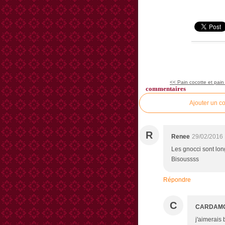
<< Pain cocotte et pain 
commentaires
Ajouter un c
R
Renee
29/02/2016 
Les gnocci sont long
Bisoussss
Répondre
C
CARDAM
j'aimerais