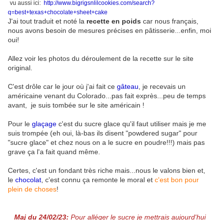
vu aussi ici:
http://www.bigrigsnlilcookies.com/search?
q=best+texas+chocolate+sheet+cake
J'ai tout traduit et noté la
recette en poids
car nous français,
nous avons besoin de mesures précises en pâtisserie...enfin, moi
oui!
Allez voir les photos du déroulement de la recette sur le site
original.
C'est drôle car le jour où j'ai fait ce
gâteau
, je recevais un
américaine venant du Colorado...pas fait exprès...peu de temps
avant, je suis tombée sur le site américain !
Pour le
glaçage
c'est du sucre glace qu'il faut utiliser mais je me
suis trompée (eh oui, là-bas ils disent "powdered sugar" pour
"sucre glace" et chez nous on a le sucre en poudre!!!) mais pas
grave ça l'a fait quand même.
Certes, c'est un fondant très riche mais...nous le valons bien et,
le
chocolat
, c'est connu ça remonte le moral et
c'est bon pour
plein de choses
!
Maj du 24/02/23:
Pour alléger le sucre je mettrais aujourd'hui