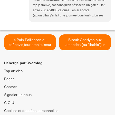
morceau d'environ 8 cm sur 4 ait 140 calories...c'est
top je trouve, sachant qu'en pâtisserie un gâteau fait
entre 200 et 4000 calories. j'en ai encore
(aujourd'hui j'ai fait une journée bouillon!) ....biiises
< Pain Paillasson au
Biscuit Gheriyba aux
chènevis,four omnicuiseur
amandes (ou "lbahla") >
Hébergé par Overblog
Top articles
Pages
Contact
Signaler un abus
C.G.U.
Cookies et données personnelles