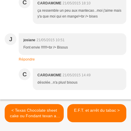
C
CARDAMOME
21/05/2015 18:10
ça ressemble un peu aux mantecao...moi j'aime mais
y'a que moi qui en mange!<br /> bises
J
josiane
21/05/2015 10:51
Font envie !!!!!!!<br /> Bisous
Répondre
C
CARDAMOME
21/05/2015 14:49
désolée...n'a plus! bisous
< Texas Chocolate sheet
E.F.T. et arrêt du tabac >
cake ou Fondant texan au
Chocolat et aux noix