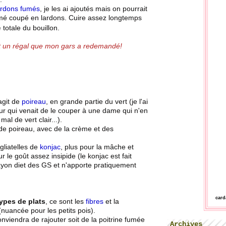
ardons fumés
, je les ai ajoutés mais on pourrait
ofumé coupé en lardons. Cuire assez longtemps
e
totale du bouillon.
t un régal que mon gars a redemandé!
'agit de
poireau
, en grande partie du vert (je l'ai
r qui venait de le couper à une dame qui n'en
 mal de vert clair...).
" de poireau, avec de la crème et des
tagliatelles de
konjac
, plus pour la mâche et
r le goût assez insipide (le konjac est fait
rayon diet des GS et n'apporte pratiquement
car
types de plats
, ce sont les
fibres
et la
(nuancée pour les petits pois).
onviendra de rajouter soit de la poitrine fumée
Archives