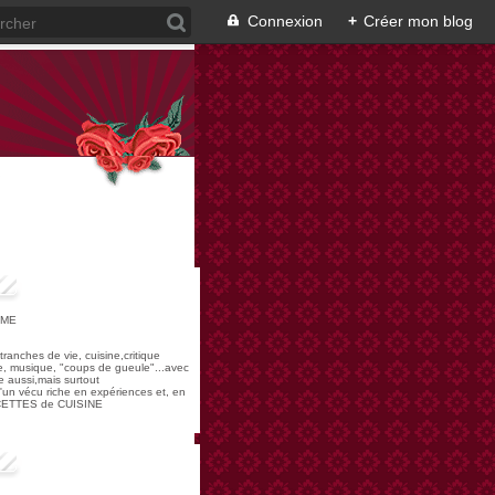
Connexion
+
Créer mon blog
OME
,tranches de vie, cuisine,critique
re, musique, "coups de gueule"...avec
 aussi,mais surtout
 d'un vécu riche en expériences et, en
ECETTES de CUISINE