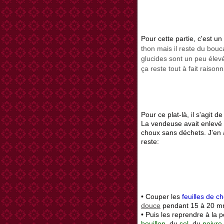
Pour cette partie, c'est un
thon mais il reste du bouca
glucides sont un peu éle
ça reste tout à fait raison
Pour ce plat-là, il s'agit d
La vendeuse avait enlevé l
choux sans déchets. J'en a
reste:
• Couper les
feuilles de c
douce
pendant 15 à 20 mn 
• Puis les reprendre à la p
bouillon
, du
sel
, du
poivre
.