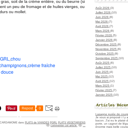
 gras, soit de la crème entière, ou du beurre (si
ment un peu de fromage et de huiles vierges, ou
Août 2026
(3)
durs ou mollet.
Juillet 2026
(10)
Juin 2026
(8)
Mai 2026
(7)
Avril 2026
(7)
Mars 2026
(8)
Février 2026
(5)
Janvier 2026
(8)
Décembre 2025
(8)
Novembre 2025
(6)
Octobre 2025
(9)
GRL
chou
Septembre 2025
(10)
,
Août 2025
(6)
champignons
crème fraîche
,
Juillet 2025
(10)
r douce
Juin 2025
(4)
Mai 2025
(12)
Avril 2025
(12)
Mars 2025
(1)
Février 2025
(7)
Janvier 2025
(10)
Articles Réce
Repost
0
Lasagne purée de courget
Je vous ai proposé i l y
bacon. J'ai eu le plaisir
by CARDAMOME
dans
PLATS de VIANDES
PGRL
PLATS VEGETARIENS
porte, un cageot de légu
commenter cet article
…
énorme mais belle courge