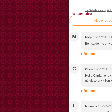
<< Salade mélangée ka
commentaires
Ajouter un c
M
Mely
11/04/2015 2
Ben ça donne envie 
Répondre
C
Chris
11/04/2015 1
Hello Cardamone,<br
gélules.<br /> Bon
Répondre
L
la nonna
10/04/201