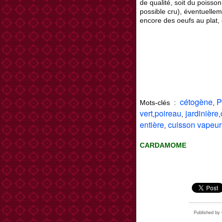
de qualité, soit du poisson
possible cru), éventuelle
encore des oeufs au plat, 
cétogène
P
Mots-clés :
,
vert
poireau
jardinière
,
,
,
entière
cuisson vapeu
,
CARDAMOME
Published 