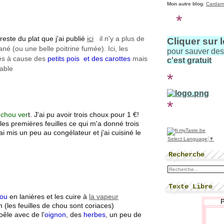
Mon autre blog
:
Cardam
*
 reste du plat que j'ai publié
ici
il n'y a plus de
Cliquer sur 
né (ou une belle poitrine fumée). Ici, les
pour sauver de
vés à cause des
petits pois et des carottes
mais
c'est gratuit
nable
*
*
e
chou ver
t. J'ai pu avoir trois choux pour 1 €!
es premières feuilles ce qui m'a donné trois
i mis un peu au congélateur et j'ai cuisiné le
Select Language
▼
Recherche
Texte Libre
hou
en lanières et les cuire à
la vapeur
(les feuilles de chou sont coriaces)
oêle avec de l'
oignon
, des
herbes
, un peu de
.