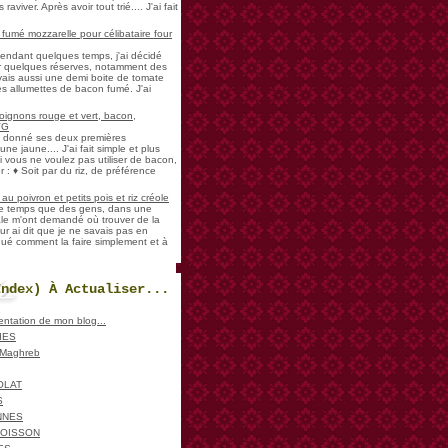
aviver. Après avoir tout trié.... J'ai fait
umé mozzarelle pour célibataire four
pendant quelques temps, j'ai décidé
der quelques réserves, notamment des
vais aussi une demi boite de tomate
es allumettes de bacon fumé. J'ai
oignons rouge et vert, bacon,
VG
a donné ses deux premières
ne jaune.... J'ai fait simple et plus
i vous ne voulez pas utiliser de bacon,
 : ♦ Soit par du riz, de préférence
u poivron et petits pois et riz créole
de temps que des gens, dans une
ale m'ont demandé où trouver de la
ur ai dit que je ne savais pas en
iqué comment la faire simplement et à
Index) À Actualiser...
sentation de mon blog...
IES
, Maghreb
OLAT
S
NNES
POISSON