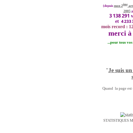
ème
(depuis
mon 2
art
2005
p
3 138 291
v
4 233 
et
mois record : 1
merci à 
...pour tous vo
"
Je suis un
Quand la page est o
STATISTIQUES 