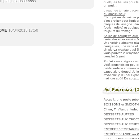
on plat, bisoussssssss
quelques heures pour les r
un petit...
Lasagnes tomate bacon f
ou omnicuiseur
Etant privée de voiture 
d'en profiter pour liqui
plaques de lasagne. J'a
(petit modèle) et quelqu
OME
10/04/2015 17:50
toujours du fromage...
Saisie de courgette aux 
coriandre et sa version 
Une voisine absente m'
courgettes, une verte et u
simple ça n'existe pas! S
vous pouvez le remplacer
complet (ayant...
Poulet sauce aigre-doux a
Voilà deux fois en peu 
petite surface commerci
sauce aigre douce! Je le
revanche je leur ai expl
moindre coût! Du coup...
Au Fourneau (
Accueil...une petite pré
BOISSONS et SMOOTH
Chine, Thaïlande, Inde
DESSERTS AUTRES
DESSERTS AUX CHOC
DESSERTS AUX FRUIT
ENTREES VEGETARIE
ENTRÉES VIANDE ou 