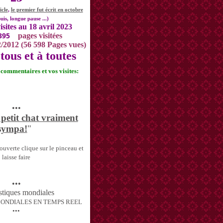
icle
,
le premier fut écrit en octobre
uis, longue pause ...)
isites au 18 avril 2023
395
pages visitées
2/2012 (56 598 Pages vues)
tous et à toutes
s commentaires et vos visites:
•••
 petit chat vraiment
sympa!
"
uverte clique sur le pinceau et
laisse faire
•••
MONDIALES EN TEMPS REEL
•••