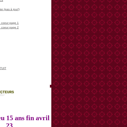
LES
er (pas à jour!)
 coeur page 1
 coeur page 2
TUIT
ECTEURS
u 15 ans fin avril
23