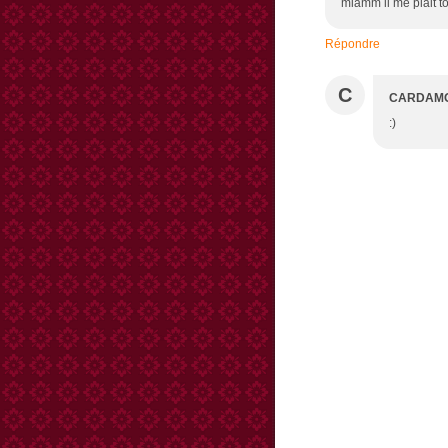
miamm il me plait t
Répondre
C
CARDAM
:)