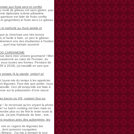
mate aux fruits secs et confits
u roulé (le gâteau est sans gluten, pas
rème diplomate (crème pâtissière
garniture est faite de fruits confits
et gingembre) et fruits secs Le gâteau
 et parfumé au rhum simple et
s que je cherchais une très bonne
 et facile à faire, un peu le gâteau
ièrement une des étudiantes à l'institut
...quel trop lointain souvenir
LOG CARDAMOME
nue dans mon univers gourmand ! Mon
passionné au cœur de l'humain, du
ne sous toutes ses formes. Pendant de
à 2018), j'ai travaillé en tant que
 tomate (à la viande, option) et
 j'aurai mis du temps à les apprécier,
 légumes. Faut dire que petite, nous
uille. Ceci dit lorsqu'elle est faite à
pose sur la préparation d'une sauce
 au bacon ou VG, cuisson four ou
! Je reconnais qu'en voyant la photo
e! Le batch cooking est bien mais on
endre plus ou de finir le reste toute la
e, j'ai pris l'habitude de faire , soit,...
rès gouteux avec des aubergines, les
de voir un cageot de légumes bio
, dont poivrons courgettes,
létries) . J'ai mis à tremper le tout