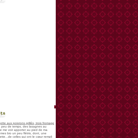
nts
te aux poivrons grillés, trois fromage
 a peu de temps, des lasagnes au
 de me voir apporter au pied de ma
mes bio un peu flétris, dont, une
tte...de celles qui ont le cœur rempli