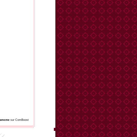
damome
sur ComBoost