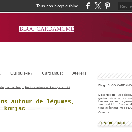
Tous nos blogs cuisine
BLOG CARDAMOME
L
Qui suis-je?
Cardamust
Ateliers
Blog
: BLOG CARDAM
le, concombre,...
Petits toastes crackers (cure... >>
Description
: Mes écrits
gastro,pâtisserie,peintu
ons autour de légumes,
humour souvent, cynisme
authenticité....résultats
t konjac
fond alléchant, mes R
Contact
DIVERS INFO