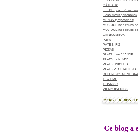
FINS de MOIS DIFFICI
GÂTEAUX
Les Blogs que j'aime visit
Liens divers partenaires
MENUS (propositions)
MUSIQUE,mes coups de
MUSIQUE,mes coups de
OMNICUISEUR
Pains
PÂTES, RIZ
PIZZAS
PLATS avec VIANDE
PLATS de la MER
PLATS UNIQUES
PLATS VEGETARIENS
REFERENCEMENT GRA
TEA TIME
TIRAMISU
VIENNOISERIES
MERCI A MES L
Ce blog a e