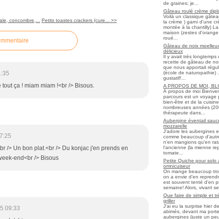
de graines; je...
Gâteau roulé crème diplo
Voilà un classique gâtea
le, concombre,...
Petits toastes crackers (cure... >>
la crème ) garni d'une c
montée à la chantilly) La 
maison (zestes d'orange 
roué...
ommentaire
Gâteau de noix moelleux
délicieux
Il y avait très longtemp
recette de gâteau de noix
que nous apportait régul
(école de naturopathie) ..
1:35
gustatif!...
tout ça ! miam miam !<br /> Bisous.
A PROPOS DE MOI, B
À propos de moi Bienve
parcours est un voyage 
bien-être et de la cuisi
nombreuses années (2006 
thérapeute dans...
Aubergine éventail sauce
mozzarelle
J'adore les aubergines et
7:25
comme beaucoup d'autres
n'en mangions qu'en ratato
l'ancienne (la mienne re
 /> Un bon plat.<br /> Du konjac j'en prends en
tomate...
 week-end<br /> Bisous
Petite Quiche pour solo
omnicuiseur
On mange beaucoup trop 
on a envie d'en reprendr
est souvent tenté d'en pr
semaine! Alors, vivant seul
Que faire de simple et t
griller
J'ai eu la surprise hier 
5 09:33
abimés, devant ma porte
aubergines (juste un peu f