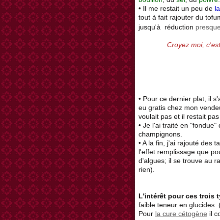
• Il me restait un peu de
l
tout à fait rajouter du t
jusqu'à réduction
presqu
Croyez moi, c'es
• Pour ce dernier plat, il s
eu gratis chez mon vendeu
voulait pas et il restait pas
• Je l'ai traité en "fondue
champignons.
• A la fin, j'ai rajouté des 
l'effet remplissage que pou
d'algues; il se trouve au 
rien).
L'intérêt pour ces trois 
faible teneur en glucides 
Pour
la cure cétogène
il c