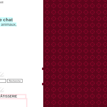
ust
le chat
s animaux,
PÂTISSERIE