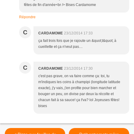
fêtes de fin d'année<br /> Bises Cardamome
Répondre
C
CARDAMOME
23/12/2014 17:33
ça fait trois fois que je rajoute un &quot;t&quot; à
cueillette et ça n'veut pas....
C
CARDAMOME
23/12/2014 17:30
c'est pas grave, on va faire comme ça: toi, tu
m'indiques les coins à champipi (longitude latitude
exacte), j'y vais, j'en profite pour bien marcher et
bouger un peu, on divise par deux la récolte et
chacun fait à sa sauce! ça t'va? lol Joyeuses fêtes!
bises