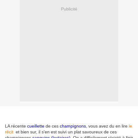
Publicité
LA récente
cueillette
de ces
champignons
, vous avez du en lire
le
récit
et bien sur, il s'en est suivi un plat savoureux de ces
champignons
sanguins (lactaires).
On a difficilement résisté à finir