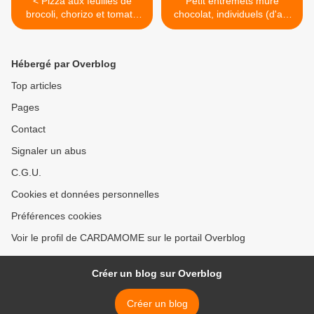
< Pizza aux feuilles de
Petit entremets mûre
brocoli, chorizo et tomate
chocolat, individuels (d'ap.
séchée
C. Michalak) >
Hébergé par Overblog
Top articles
Pages
Contact
Signaler un abus
C.G.U.
Cookies et données personnelles
Préférences cookies
Voir le profil de CARDAMOME sur le portail Overblog
Créer un blog sur Overblog
Créer un blog