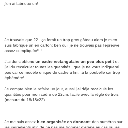
j'en ai fabriqué un!
Je trouvais que 22...ça ferait un trop gros gâteau alors je m'en
suis fabriqué un en carton; ben oui, je ne trouvais pas l'épreuve
assez compliquée!!!!
J'ai donc obtenu
un cadre rectangulaire un peu plus petit
et
j'ai du recalculer toutes les quantités...que je ne vous indiquerai
pas car ce modèle unique de cadre a fini...à la poubelle car trop
éphémère!.
Je compte bien le refaire un jour, aussi j
'ai déjà recalculé les
quantités pour mon cadre de 22cm; facile avec la règle de trois
(mesure du 18/18x22)
Je me suis assez
bien organisée en donnant
: des numéros sur
les ingrédients afin de ne pas me tromper d'étape au cas ou les