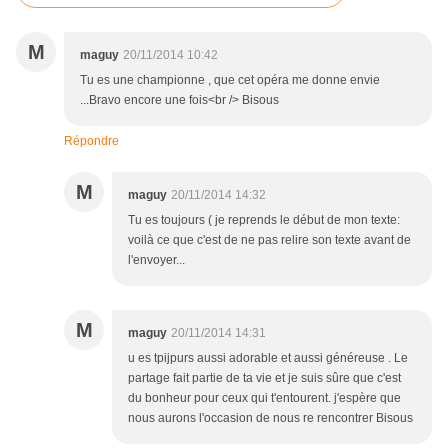
M
maguy
20/11/2014 10:42
Tu es une championne , que cet opéra me donne envie
...Bravo encore une fois<br /> Bisous
Répondre
M
maguy
20/11/2014 14:32
Tu es toujours ( je reprends le début de mon texte:
voilà ce que c'est de ne pas relire son texte avant de
l'envoyer...
M
maguy
20/11/2014 14:31
u es tpijpurs aussi adorable et aussi généreuse . Le
partage fait partie de ta vie et je suis sûre que c'est
du bonheur pour ceux qui t'entourent. j'espère que
nous aurons l'occasion de nous re rencontrer Bisous