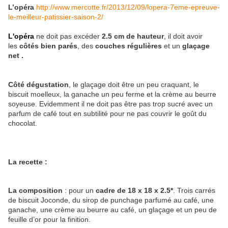
L’opéra
http://www.mercotte.fr/2013/12/09/lopera-7eme-epreuve-
le-meilleur-patissier-saison-2/
L'
opéra
ne doit pas excéder
2.5 cm de hauteur
, il doit avoir
les
côtés bien parés
, des
couches régulières
et un
glaçage
net .
Côté dégustation
, le glaçage doit être un peu craquant, le
biscuit moelleux, la ganache un peu ferme et la crème au beurre
soyeuse. Evidemment il ne doit pas être pas trop sucré avec un
parfum de café tout en subtilité pour ne pas couvrir le goût du
chocolat.
La recette :
La composition
: pour un
cadre de 18 x 18 x 2.5*
. Trois carrés
de biscuit Joconde, du sirop de punchage parfumé au café, une
ganache, une crème au beurre au café, un glaçage et un peu de
feuille d’or pour la finition.