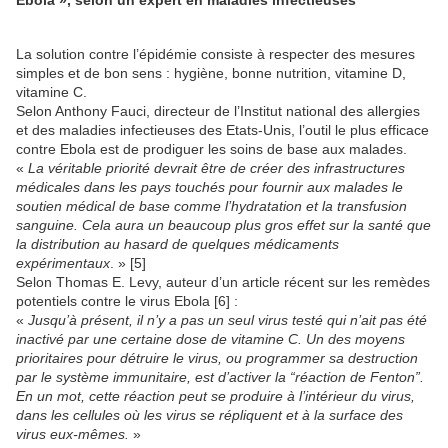
Ebola », selon un expert en maladies infectieuses
La solution contre l’épidémie consiste à respecter des mesures
simples et de bon sens : hygiène, bonne nutrition, vitamine D,
vitamine C.
Selon Anthony Fauci, directeur de l’Institut national des allergies
et des maladies infectieuses des Etats-Unis, l’outil le plus efficace
contre Ebola est de prodiguer les soins de base aux malades.
«
La véritable priorité devrait être de créer des infrastructures
médicales dans les pays touchés pour fournir aux malades le
soutien médical de base comme l’hydratation et la transfusion
sanguine. Cela aura un beaucoup plus gros effet sur la santé que
la distribution au hasard de quelques médicaments
expérimentaux
. » [5]
Selon Thomas E. Levy, auteur d’un article récent sur les remèdes
potentiels contre le virus Ebola [6] :
«
Jusqu’à présent, il n’y a pas un seul virus testé qui n’ait pas été
inactivé par une certaine dose de vitamine C. Un des moyens
prioritaires pour détruire le virus, ou programmer sa destruction
par le système immunitaire, est d’activer la “réaction de Fenton”.
En un mot, cette réaction peut se produire à l’intérieur du virus,
dans les cellules où les virus se répliquent et à la surface des
virus eux-mêmes.
»