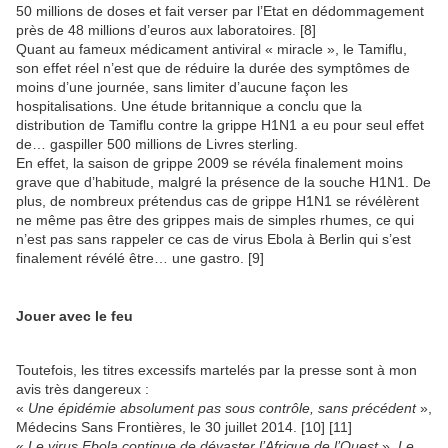
50 millions de doses et fait verser par l’Etat en dédommagement
près de 48 millions d’euros aux laboratoires. [8]
Quant au fameux médicament antiviral « miracle », le Tamiflu,
son effet réel n’est que de réduire la durée des symptômes de
moins d’une journée, sans limiter d’aucune façon les
hospitalisations. Une étude britannique a conclu que la
distribution de Tamiflu contre la grippe H1N1 a eu pour seul effet
de… gaspiller 500 millions de Livres sterling.
En effet, la saison de grippe 2009 se révéla finalement moins
grave que d’habitude, malgré la présence de la souche H1N1. De
plus, de nombreux prétendus cas de grippe H1N1 se révélèrent
ne même pas être des grippes mais de simples rhumes, ce qui
n’est pas sans rappeler ce cas de virus Ebola à Berlin qui s’est
finalement révélé être… une gastro. [9]
Jouer avec le feu
Toutefois, les titres excessifs martelés par la presse sont à mon
avis très dangereux :
«
Une épidémie absolument pas sous contrôle, sans précédent
»,
Médecins Sans Frontières, le 30 juillet 2014. [10] [11]
«
Le virus Ebola continue de dévaster l’Afrique de l’Ouest
»,
Le