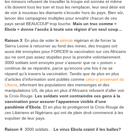
les mineurs refusent de travailler la troupe est sonnée et même
s’ils doivent tous les tuer et tous les remplacer, leur seul désir est
de voir à nouveau les diamants s’écouler hors du pays. Bien sûr,
lancer des campagnes multiples pour envahir chacun de ces
pays serait BEAUCOUP trop louche.
Mais un truc comme «
Ebola » donne l’accès à toute une région d’un seul coup…
Raison 3
: En plus de voler le
pétrole
nigérian et de forcer la
Sierra Leone à retourner au fond des mines, des troupes ont
aussi été envoyées pour FORCER la vaccination sur ces Africains
qui ne sont pas assez stupides pour la prendre volontairement.
3000 soldats sont envoyés pour s’assurer que ce « poison »
continue de se répandre, parce qu’encore une fois il ne se
répand qu’à travers la vaccination. Tandis que de plus en plus
d’articles d’information sont publiés comme
celui-ci provenant du
Liberia
, informant les populations des mensonges et des
manipulations US, de plus en plus d’Africains refusent d’aller voir
la Croix-Rouge.
Les soldats vont contraindre ces gens à la
vaccination pour assurer l’apparence visible d’une
pandémie d’Ebola
. Et en plus ils protègeront la Croix-Rouge de
ces Libériens et Nigérians qui ont de plein droit commencé à les
expulser de leur pays.
Raison 4
: 3000 soldats…
Le virus Ebola craint il les balles?