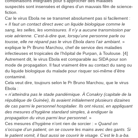
combinaisons intégrales pour s’approcher des malades
suspectés sont insensées et dignes d’un mauvais film de science-
fiction.
Car le virus Ebola ne se transmet absolument pas si facilement :
«
Il faut un contact direct avec un liquide biologique comme le
sang, les selles, les vomissures. Il n’y a aucune transmission par
voie aérienne. C’est-à-dire que, lorsqu’une personne parle ou
tousse, elle ne répand pas le virus Ebola dans l’air ambiant
. »
explique le Pr Bruno Marchou, chef de service des maladies
infectieuses et tropicales de l’hôpital de Purpan, à Toulouse. [4]
Autrement dit, le virus Ebola est comparable au SIDA pour son
mode de propagation. Il faut vraiment être au contact du sang ou
du liquide biologique du malade pour risquer soi-même d’être
contaminé.
Cela veut dire, toujours selon le Pr Bruno Marchou, que le virus
Ebola :
«
n’atteindra pas le stade pandémique. À Conakry (capitale de la
république de Guinée), ils avaient initialement plusieurs dizaines
de cas parmi le personnel hospitalier. Ils ont réussi, en appliquant
des mesures d’hygiène standard simples, à endiguer la
propagation du virus parmi leur personnel
. »
Ces mesures d’hygiène n’ont rien de sorcier : «
Quand on
s’occupe d’un patient, on se couvre les mains avec des gants. Si
le patient vomit, il faut aussi se couvrir le visage. C’est le b.a-ba.