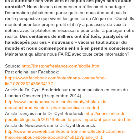
ils à autoriser des vols vers et depuis ces pays sans aucun
contrôle?
Nous devons commencer à réfléchir et à partager
l’information globalement parce qu’ils ne nous donnent pas la
réelle perspective que vivent les gens ici en Afrique de l’Ouest. Ils
mentent pour leur propre profit et il n’y a pas assez de voix là
dehors avec la plateforme nécessaire pour aider à partager notre
réalité.
Des centaines de milliers ont été tués, paralysés et
handicapés par ces « nouveaux » vaccins tout autour du
monde et nous commençons enfin à en prendre conscience
.
Maintenant qu’allons nous FAIRE avec toute cette information?
Source:
http://jimstonefreelance.com/ebolie.html
Post original sur Facebook:
https://www.facebook.com/notes/nana-kwame/ebo-
lie/10202862436634177
Article du Dr. Cyril Broderick sur une manipulation en cours du
Liberian Observer (9 septembre 2014):
http://www.liberianobserver.com/security/ebola-aids-
manufactured-western-pharmaceuticals-us-dod
Article français sur le Dr. Cyril Broderick:
http://conscience-du-
peuple.blogspot.fr/2014/09/cbs-le-plus-important-journal-du.html
Article de Newsweek sur le Dr. Cyril Broderick:
http://www.newsweek.com/ebola-frontline-affected-countries-
theories-about-ebola-abound-276812?piano_d=1