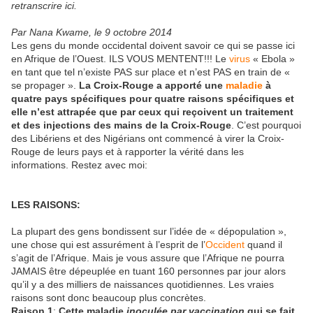
retranscrire ici.
Par Nana Kwame, le 9 octobre 2014
Les gens du monde occidental doivent savoir ce qui se passe ici
en Afrique de l’Ouest. ILS VOUS MENTENT!!! Le
virus
« Ebola »
en tant que tel n’existe PAS sur place et n’est PAS en train de «
se propager ».
La Croix-Rouge a apporté une
maladie
à
quatre pays spécifiques pour quatre raisons spécifiques et
elle n’est attrapée que par ceux qui reçoivent un traitement
et des injections des mains de la Croix-Rouge
. C’est pourquoi
des Libériens et des Nigérians ont commencé à virer la Croix-
Rouge de leurs pays et à rapporter la vérité dans les
informations. Restez avec moi:
LES RAISONS:
La plupart des gens bondissent sur l’idée de « dépopulation »,
une chose qui est assurément à l’esprit de l’
Occident
quand il
s’agit de l’Afrique. Mais je vous assure que l’Afrique ne pourra
JAMAIS être dépeuplée en tuant 160 personnes par jour alors
qu’il y a des milliers de naissances quotidiennes. Les vraies
raisons sont donc beaucoup plus concrètes.
Raison 1
:
Cette maladie
inoculée par vaccination
qui se fait