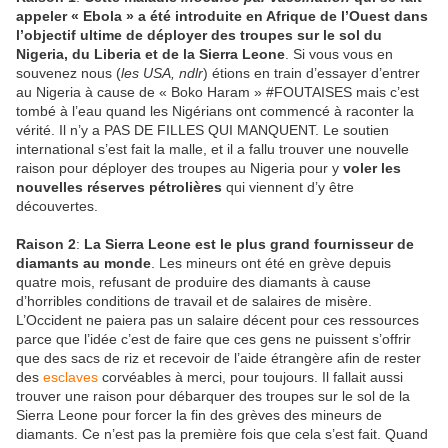
appeler « Ebola » a été introduite en Afrique de l’Ouest dans
l’objectif ultime de déployer des troupes sur le sol du
Nigeria, du Liberia et de la Sierra Leone
. Si vous vous en
souvenez nous (
les USA, ndlr
) étions en train d’essayer d’entrer
au Nigeria à cause de « Boko Haram » #FOUTAISES mais c’est
tombé à l’eau quand les Nigérians ont commencé à raconter la
vérité. Il n’y a PAS DE FILLES QUI MANQUENT. Le soutien
international s’est fait la malle, et il a fallu trouver une nouvelle
raison pour déployer des troupes au Nigeria pour y
voler les
nouvelles réserves pétrolières
qui viennent d’y être
découvertes.
Raison 2
:
La Sierra Leone est le plus grand fournisseur de
diamants au monde
. Les mineurs ont été en grève depuis
quatre mois, refusant de produire des diamants à cause
d’horribles conditions de travail et de salaires de misère.
L’Occident ne paiera pas un salaire décent pour ces ressources
parce que l’idée c’est de faire que ces gens ne puissent s’offrir
que des sacs de riz et recevoir de l’aide étrangère afin de rester
des
esclaves
corvéables à merci, pour toujours. Il fallait aussi
trouver une raison pour débarquer des troupes sur le sol de la
Sierra Leone pour forcer la fin des grèves des mineurs de
diamants. Ce n’est pas la première fois que cela s’est fait. Quand