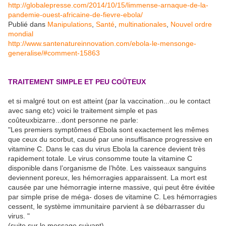
http://globalepresse.com/2014/10/15/limmense-arnaque-de-la-
pandemie-ouest-africaine-de-fievre-ebola/
Publié dans
Manipulations
,
Santé
,
multinationales
,
Nouvel ordre
mondial
http://www.santenatureinnovation.com/ebola-le-mensonge-
generalise/#comment-15863
TRAITEMENT SIMPLE ET PEU COÛTEUX
et si malgré tout on est atteint (par la vaccination...ou le contact
avec sang etc) voici le traitement simple et pas
coûteuxbizarre...dont personne ne parle:
"Les premiers symptômes d'Ebola sont exactement les mêmes
que ceux du scorbut, causé par une insuffisance progressive en
vitamine C. Dans le cas du virus Ebola la carence devient très
rapidement totale. Le virus consomme toute la vitamine C
disponible dans l’organisme de l’hôte. Les vaisseaux sanguins
deviennent poreux, les hémorragies apparaissent. La mort est
causée par une hémorragie interne massive, qui peut être évitée
par simple prise de méga- doses de vitamine C. Les hémorragies
cessent, le système immunitaire parvient à se débarrasser du
virus. "
(suite sur le message suivant)