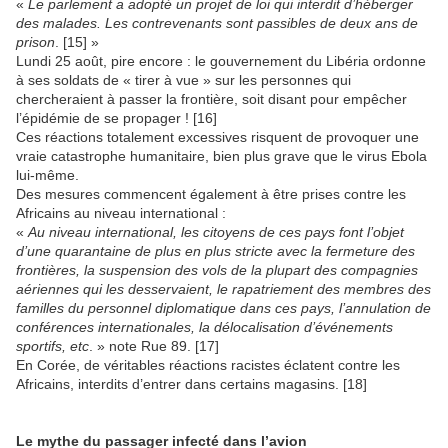
«
Le parlement a adopté un projet de loi qui interdit d’héberger
des malades. Les contrevenants sont passibles de deux ans de
prison
. [15] »
Lundi 25 août, pire encore : le gouvernement du Libéria ordonne
à ses soldats de « tirer à vue » sur les personnes qui
chercheraient à passer la frontière, soit disant pour empêcher
l’épidémie de se propager ! [16]
Ces réactions totalement excessives risquent de provoquer une
vraie catastrophe humanitaire, bien plus grave que le virus Ebola
lui-même.
Des mesures commencent également à être prises contre les
Africains au niveau international :
«
Au niveau international, les citoyens de ces pays font l’objet
d’une quarantaine de plus en plus stricte avec la fermeture des
frontières, la suspension des vols de la plupart des compagnies
aériennes qui les desservaient, le rapatriement des membres des
familles du personnel diplomatique dans ces pays, l’annulation de
conférences internationales, la délocalisation d’événements
sportifs, etc
. » note Rue 89. [17]
En Corée, de véritables réactions racistes éclatent contre les
Africains, interdits d’entrer dans certains magasins. [18]
Le mythe du passager infecté dans l’avion