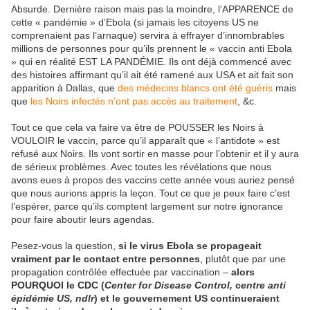
Absurde. Dernière raison mais pas la moindre, l’APPARENCE de
cette « pandémie » d’Ebola (si jamais les citoyens US ne
comprenaient pas l’arnaque) servira à effrayer d’innombrables
millions de personnes pour qu’ils prennent le « vaccin anti Ebola
» qui en réalité EST LA PANDÉMIE. Ils ont déjà commencé avec
des histoires affirmant qu’il ait été ramené aux USA et ait fait son
apparition à Dallas, que
des médecins blancs ont été guéris
mais
que
les Noirs infectés n’ont pas accès au traitement
, &c.
Tout ce que cela va faire va être de POUSSER les Noirs à
VOULOIR le vaccin, parce qu’il apparaît que « l’antidote » est
refusé aux Noirs. Ils vont sortir en masse pour l’obtenir et il y aura
de sérieux problèmes. Avec toutes les révélations que nous
avons eues à propos des vaccins cette année vous auriez pensé
que nous aurions appris la leçon. Tout ce que je peux faire c’est
l’espérer, parce qu’ils comptent largement sur notre ignorance
pour faire aboutir leurs agendas.
Pesez-vous la question,
si le virus Ebola se propageait
vraiment par le contact entre personnes
, plutôt que par une
propagation contrôlée effectuée par vaccination –
alors
POURQUOI le CDC (
Center for Disease Control,
c
entre anti
épidémie US, ndlr
) et le gouvernement US continueraient