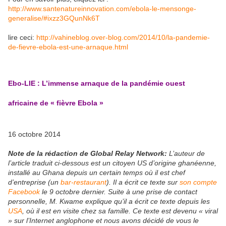
http://www.santenatureinnovation.com/ebola-le-mensonge-
generalise/#ixzz3GQunNk6T
lire ceci:
http://vahineblog.over-blog.com/2014/10/la-pandemie-
de-fievre-ebola-est-une-arnaque.html
Ebo-LIE : L’immense arnaque de la pandémie ouest
africaine de « fièvre Ebola »
16 octobre 2014
Note de la rédaction de Global Relay Network:
L’auteur de
l’article traduit ci-dessous est un citoyen US d’origine ghanéenne,
installé au Ghana depuis un certain temps où il est chef
d’entreprise (un
bar-restaurant
). Il a écrit ce texte sur
son compte
Facebook
le 9 octobre dernier. Suite à une prise de contact
personnelle, M. Kwame explique qu’il a écrit ce texte depuis les
USA
, où il est en visite chez sa famille. Ce texte est devenu « viral
» sur l’Internet anglophone et nous avons décidé de vous le