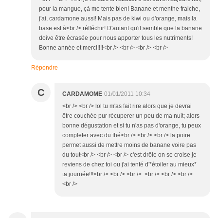
pour la mangue, çà me tente bien! Banane et menthe fraiche,
j'ai, cardamone aussi! Mais pas de kiwi ou d'orange, mais la
base est à<br /> réfléchir! D'autant qu'il semble que la banane
doive être écrasée pour nous apporter tous les nutriments!
Bonne année et merci!!!!<br /> <br /> <br /> <br />
Répondre
C
CARDAMOME
01/01/2011 10:34
<br /> <br /> lol tu m'as fait rire alors que je devrai
être couchée pur récuperer un peu de ma nuit; alors
bonne dégustation et si tu n'as pas d'orange, tu peux
completer avec du thé<br /> <br /> <br /> la poire
permet aussi de mettre moins de banane voire pas
du tout<br /> <br /> <br /> c'est drôle on se croise je
reviens de chez toi ou j'ai tenté d'*étoiler au mieux*
ta journée!!!<br /> <br /> <br /> <br /> <br /> <br />
<br />