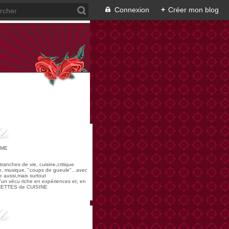
Connexion
+
Créer mon blog
OME
,tranches de vie, cuisine,critique
re, musique, "coups de gueule"...avec
 aussi,mais surtout
 d'un vécu riche en expériences et, en
ECETTES de CUISINE