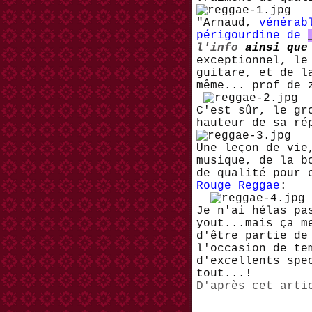
"Arnaud,
vénérab
périgourdine de
l'info
ainsi que 
exceptionnel, le
guitare, et de l
même... prof de 
C'est sûr, le g
hauteur de sa ré
Une leçon de vie
musique, de la b
de qualité pour 
Rouge Reggae
:
Je n'ai hélas pa
yout...mais ça m
d'être partie de
l'occasion de te
d'excellents spe
tout...!
D'après cet arti