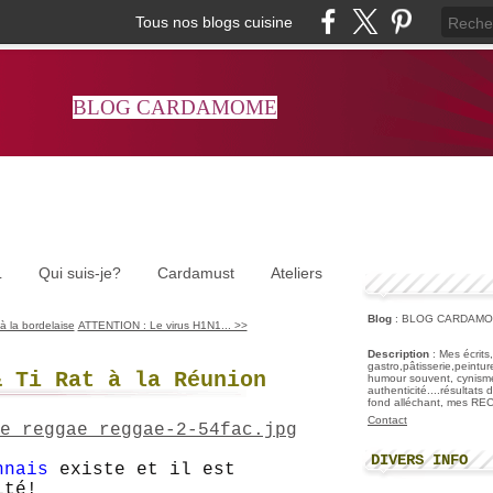
Tous nos blogs cuisine
BLOG CARDAMOME
L
Qui suis-je?
Cardamust
Ateliers
Blog
: BLOG CARDAM
à la bordelaise
ATTENTION : Le virus H1N1... >>
Description
: Mes écrits
gastro,pâtisserie,peintu
& Ti Rat à la Réunion
humour souvent, cynisme
authenticité....résultats
fond alléchant, mes R
Contact
DIVERS INFO
nnais
existe et il est
ité!