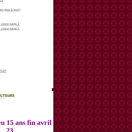
LES
er (pas à jour!)
 coeur page 1
 coeur page 2
TUIT
ECTEURS
u 15 ans fin avril
23