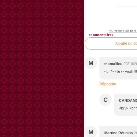
<< Poitrine de porc 
commentaires
Ajouter un c
M
mamalilou
03/10/2
<br /> <br /> yeah!!!
Répondre
C
CARDAM
<br /> <br 
M
Martine Réunion
2