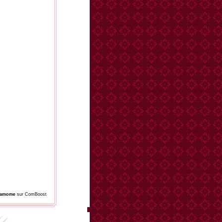
damome
sur ComBoost