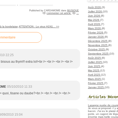
Août 2026
(3)
Published by CARDAMOME
dans
MUSIQUE
Juillet 2026
(10)
commenter cet article
…
Juin 2026
(8)
Mai 2026
(7)
Avril 2026
(7)
à la bordelaise
ATTENTION : Le virus H1N1... >>
Mars 2026
(8)
Février 2026
(5)
Janvier 2026
(8)
ommentaire
Décembre 2025
(8)
Novembre 2025
(6)
Octobre 2025
(9)
Septembre 2025
(10)
010 22:25
Août 2025
(6)
! bisous au thym!!! extra lol!<br /> <br /> <br /> <br />
Juillet 2025
(10)
Juin 2025
(4)
Mai 2025
(12)
Avril 2025
(12)
Mars 2025
(1)
Février 2025
(7)
OME
05/10/2010 11:33
Janvier 2025
(10)
/> quoi, tisane ou daube?<br /> <br /> <br /> <br />
Articles Réce
Lasagne purée de courget
Je vous ai proposé i l y
bacon. J'ai eu le plaisir
porte, un cageot de légu
8/09/2010 15:04
énorme mais belle courge