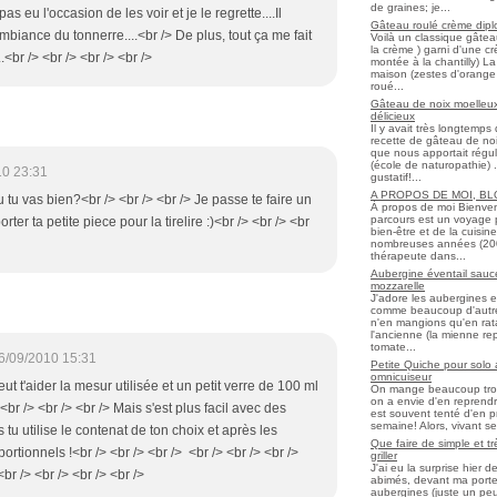
de graines; je...
pas eu l'occasion de les voir et je le regrette....Il
Gâteau roulé crème diplo
mbiance du tonnerre....<br /> De plus, tout ça me fait
Voilà un classique gâtea
la crème ) garni d'une c
..<br /> <br /> <br /> <br />
montée à la chantilly) La 
maison (zestes d'orange 
roué...
Gâteau de noix moelleux
délicieux
Il y avait très longtemp
recette de gâteau de noix
que nous apportait régul
(école de naturopathie) ..
10 23:31
gustatif!...
A PROPOS DE MOI, B
 tu vas bien?<br /> <br /> <br /> Je passe te faire un
À propos de moi Bienve
parcours est un voyage 
rter ta petite piece pour la tirelire :)<br /> <br /> <br
bien-être et de la cuisi
nombreuses années (2006 
thérapeute dans...
Aubergine éventail sauce
mozzarelle
J'adore les aubergines et
comme beaucoup d'autres
n'en mangions qu'en ratato
l'ancienne (la mienne re
tomate...
6/09/2010 15:31
Petite Quiche pour solo
omnicuiseur
eut t'aider la mesur utilisée et un petit verre de 100 ml
On mange beaucoup trop 
on a envie d'en reprendr
br /> <br /> <br /> Mais s'est plus facil avec des
est souvent tenté d'en pr
semaine! Alors, vivant seul
u utilise le contenat de ton choix et après les
Que faire de simple et t
ortionnels !<br /> <br /> <br /> <br /> <br /> <br />
griller
J'ai eu la surprise hier 
r /> <br /> <br /> <br />
abimés, devant ma porte
aubergines (juste un peu f