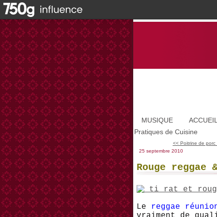
MUSIQUE
ACCUEI
Pratiques de Cuisine
<< Poitrine de porc 
25 septembre 2010
Rouge reggae 
Le
reggae réunio
vraiment de qual