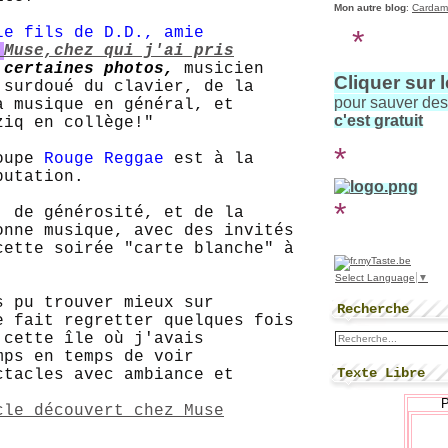
Mon autre blog
:
Cardam
*
le fils de D.D., amie
Muse,chez qui j'ai pris
certaines photos,
musicien
Cliquer sur 
 surdoué du clavier, de la
pour sauver de
a musique en général, et
c'est gratuit
ziq en collège!"
*
roupe
Rouge Reggae
est à la
putation.
*
, de générosité, et de la
onne musique, avec des invités
cette soirée "carte blanche" à
Select Language
▼
s pu trouver mieux sur
Recherche
e fait regretter quelques fois
 cette île où j'avais
mps en temps de voir
Texte Libre
ctacles avec ambiance et
cle découvert chez Muse