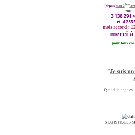
ème
(depuis
mon 2
art
2005
p
3 138 291
v
4 233 
et
mois record : 1
merci à 
...pour tous vo
"
Je suis un
Quand la page est o
STATISTIQUES 