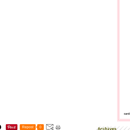
car
Repost
0
Archives