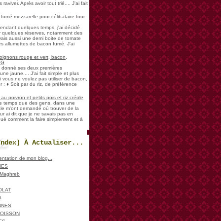
aviver. Après avoir tout trié.... J'ai fait
umé mozzarelle pour célibataire four
pendant quelques temps, j'ai décidé
der quelques réserves, notamment des
vais aussi une demi boite de tomate
es allumettes de bacon fumé. J'ai
oignons rouge et vert, bacon,
VG
a donné ses deux premières
ne jaune.... J'ai fait simple et plus
i vous ne voulez pas utiliser de bacon,
 : ♦ Soit par du riz, de préférence
u poivron et petits pois et riz créole
de temps que des gens, dans une
ale m'ont demandé où trouver de la
ur ai dit que je ne savais pas en
iqué comment la faire simplement et à
Index) À Actualiser...
sentation de mon blog...
IES
, Maghreb
OLAT
S
NNES
POISSON