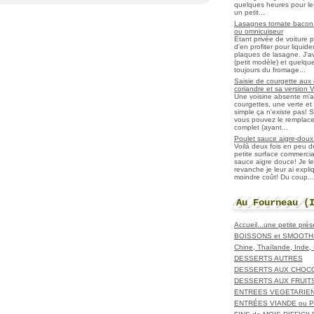
quelques heures pour les r
un petit...
Lasagnes tomate bacon f
ou omnicuiseur
Etant privée de voiture 
d'en profiter pour liqui
plaques de lasagne. J'a
(petit modèle) et quelqu
toujours du fromage...
Saisie de courgette aux 
coriandre et sa version 
Une voisine absente m'
courgettes, une verte et u
simple ça n'existe pas! S
vous pouvez le remplacer
complet (ayant...
Poulet sauce aigre-doux a
Voilà deux fois en peu 
petite surface commerci
sauce aigre douce! Je le
revanche je leur ai expl
moindre coût! Du coup...
Au Fourneau (
Accueil...une petite pré
BOISSONS et SMOOTH
Chine, Thaïlande, Inde
DESSERTS AUTRES
DESSERTS AUX CHOC
DESSERTS AUX FRUIT
ENTREES VEGETARIE
ENTRÉES VIANDE ou 