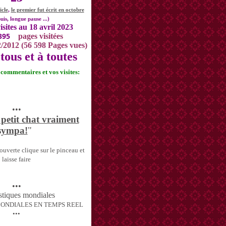
icle
,
le premier fut écrit en octobre
uis, longue pause ...)
isites au 18 avril 2023
395
pages visitées
2/2012 (56 598 Pages vues)
tous et à toutes
s commentaires et vos visites:
•••
 petit chat vraiment
sympa!
"
uverte clique sur le pinceau et
laisse faire
•••
MONDIALES EN TEMPS REEL
•••