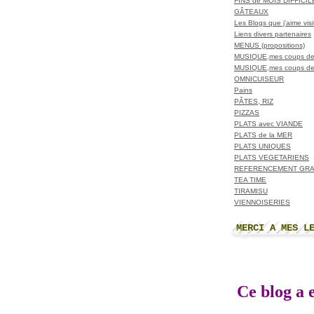
FINS de MOIS DIFFICI
GÂTEAUX
Les Blogs que j'aime visit
Liens divers partenaires
MENUS (propositions)
MUSIQUE,mes coups de
MUSIQUE,mes coups de
OMNICUISEUR
Pains
PÂTES, RIZ
PIZZAS
PLATS avec VIANDE
PLATS de la MER
PLATS UNIQUES
PLATS VEGETARIENS
REFERENCEMENT GRA
TEA TIME
TIRAMISU
VIENNOISERIES
MERCI A MES L
Ce blog a e