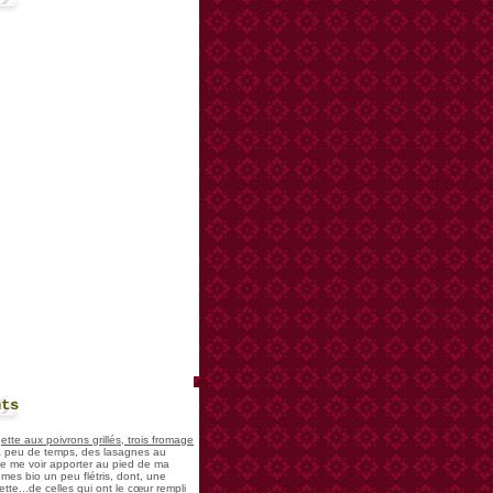
nts
te aux poivrons grillés, trois fromage
 a peu de temps, des lasagnes au
 de me voir apporter au pied de ma
mes bio un peu flétris, dont, une
tte...de celles qui ont le cœur rempli