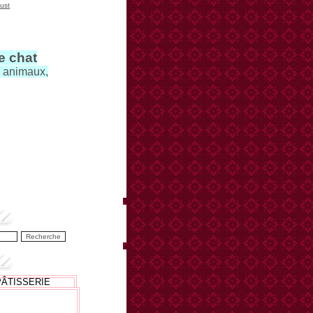
ust
le chat
s animaux,
PÂTISSERIE