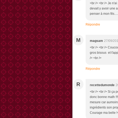
<br /> <br /> Je n'ai 
devait y avoir une a
penser à mon fils....
Répondre
M
magsam
27/09/20
<br /> <br /> Coucou
gros bisous et t'appo
/> <br />
Répondre
R
recettedumonde
2
<br /> <br /> Si ça p
donc bonne math !!!<
mesure car aumoins t
ingrédients son prop
Courage ma belle !<b