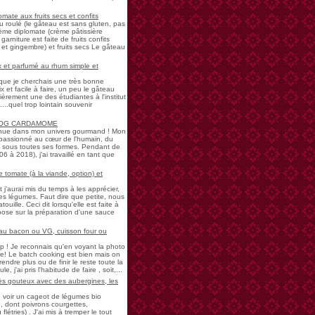
mate aux fruits secs et confits
u roulé (le gâteau est sans gluten, pas
rème diplomate (crème pâtissière
garniture est faite de fruits confits
et gingembre) et fruits secs Le gâteau
 et parfumé au rhum simple et
s que je cherchais une très bonne
 et facile à faire, un peu le gâteau
ièrement une des étudiantes à l'institut
...quel trop lointain souvenir
LOG CARDAMOME
nue dans mon univers gourmand ! Mon
passionné au cœur de l'humain, du
ne sous toutes ses formes. Pendant de
à 2018), j'ai travaillé en tant que
 tomate (à la viande, option) et
 j'aurai mis du temps à les apprécier,
 légumes. Faut dire que petite, nous
uille. Ceci dit lorsqu'elle est faite à
pose sur la préparation d'une sauce
 au bacon ou VG, cuisson four ou
! Je reconnais qu'en voyant la photo
e! Le batch cooking est bien mais on
endre plus ou de finir le reste toute la
e, j'ai pris l'habitude de faire , soit,...
rès gouteux avec des aubergines, les
de voir un cageot de légumes bio
, dont poivrons courgettes,
létries) . J'ai mis à tremper le tout