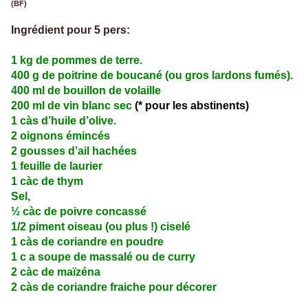
(BF)
Ingrédient pour 5 pers:
1 kg de pommes de terre.
400 g de poitrine de boucané (ou gros lardons fumés).
400 ml de bouillon de volaille
200 ml de vin blanc sec
(* pour les abstinents)
1 càs d’huile d’olive.
2 oignons émincés
2 gousses d’ail hachées
1 feuille de laurier
1 càc de thym
Sel,
½ càc de poivre concassé
1/2 piment oiseau (ou plus !) ciselé
1 càs de coriandre en poudre
1 c a soupe de massalé ou de curry
2 càc de maïzéna
2 càs de coriandre fraiche pour décorer