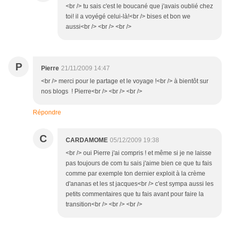
<br /> tu sais c'est le boucané que j'avais oublié chez
toi! il a voyégé celui-là!<br /> bises et bon we
aussi<br /> <br /> <br />
P
Pierre
21/11/2009 14:47
<br /> merci pour le partage et le voyage !<br /> à bientôt sur
nos blogs ! Pierre<br /> <br /> <br />
Répondre
C
CARDAMOME
05/12/2009 19:38
<br /> oui Pierre j'ai compris ! et même si je ne laisse
pas toujours de com tu sais j'aime bien ce que tu fais
comme par exemple ton dernier exploit à la crème
d'ananas et les st jacques<br /> c'est sympa aussi les
petits commentaires que tu fais avant pour faire la
transition<br /> <br /> <br />