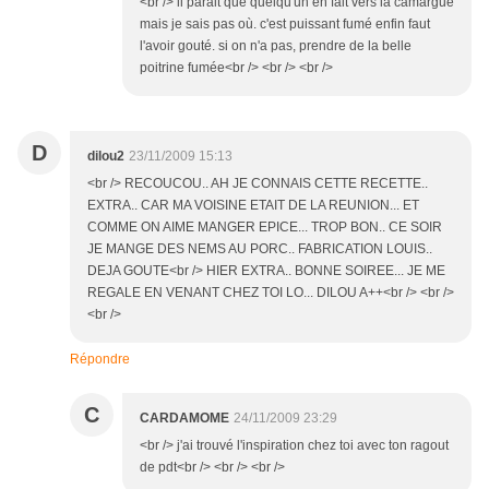
<br /> il parait que quelqu'un en fait vers la camargue
mais je sais pas où. c'est puissant fumé enfin faut
l'avoir gouté. si on n'a pas, prendre de la belle
poitrine fumée<br /> <br /> <br />
D
dilou2
23/11/2009 15:13
<br /> RECOUCOU.. AH JE CONNAIS CETTE RECETTE..
EXTRA.. CAR MA VOISINE ETAIT DE LA REUNION... ET
COMME ON AIME MANGER EPICE... TROP BON.. CE SOIR
JE MANGE DES NEMS AU PORC.. FABRICATION LOUIS..
DEJA GOUTE<br /> HIER EXTRA.. BONNE SOIREE... JE ME
REGALE EN VENANT CHEZ TOI LO... DILOU A++<br /> <br />
<br />
Répondre
C
CARDAMOME
24/11/2009 23:29
<br /> j'ai trouvé l'inspiration chez toi avec ton ragout
de pdt<br /> <br /> <br />