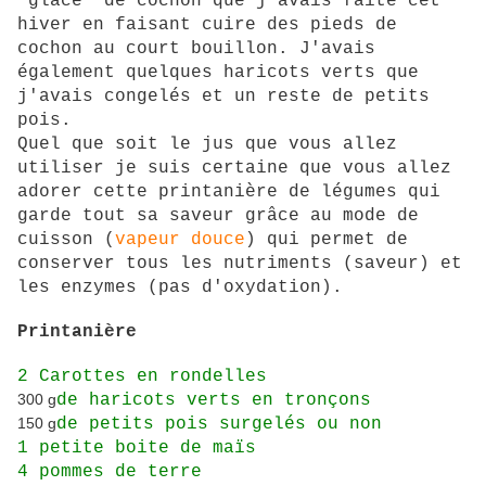
"glace" de cochon que j'avais faite cet
hiver en faisant cuire des pieds de
cochon au court bouillon. J'avais
également quelques haricots verts que
j'avais congelés et un reste de petits
pois.
Quel que soit le jus que vous allez
utiliser je suis certaine que vous allez
adorer cette printanière de légumes qui
garde tout sa saveur grâce au mode de
cuisson (
vapeur douce
) qui permet de
conserver tous les nutriments (saveur) et
les enzymes (pas d'oxydation).
Printanière
2 Carottes en rondelles
300 g
de haricots verts en tronçons
150 g
de petits pois surgelés ou non
1 petite boite de maïs
4 pommes de terre