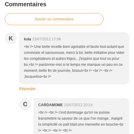
Commentaires
Ajouter un commentaire
K
kola
15/07/2012 17:06
<br /> Une belle recette bien agréable et facile tout autant que
conviviale et savoureuse, merci à toi, belle initiative pour vider
les congélateurs et autres frigos... j'espère que tout va pour
toi,<br /> pardonne-moi si le temps me manque un peu en ce
moment, belle fin de journée, bisous<br /> <br /> <br />
Jacqueline<br />
Répondre
C
CARDAMOME
15/07/2012 20:24
<br /> <br /> c'est dommage qu'on ne puisse
transmetrre la saveur de ce que l'on mange...malgré
la simplicité ce palt était une merveille en bouche<br
/> <br /> <br /> <br />