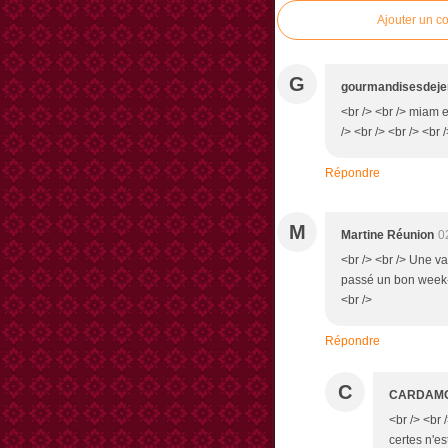
Ajouter un c
G
gourmandisesdeje
<br /> <br /> miam el
/> <br /> <br /> <br 
Répondre
M
Martine Réunion
0
<br /> <br /> Une va
passé un bon week-e
<br />
Répondre
C
CARDAM
<br /> <br 
certes n'e