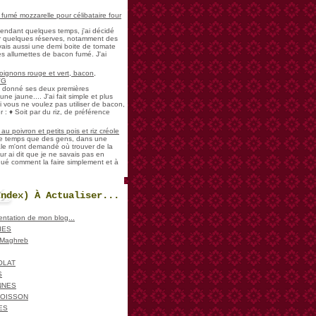
umé mozzarelle pour célibataire four
pendant quelques temps, j'ai décidé
der quelques réserves, notamment des
vais aussi une demi boite de tomate
es allumettes de bacon fumé. J'ai
oignons rouge et vert, bacon,
VG
a donné ses deux premières
ne jaune.... J'ai fait simple et plus
i vous ne voulez pas utiliser de bacon,
 : ♦ Soit par du riz, de préférence
u poivron et petits pois et riz créole
de temps que des gens, dans une
ale m'ont demandé où trouver de la
ur ai dit que je ne savais pas en
iqué comment la faire simplement et à
Index) À Actualiser...
sentation de mon blog...
IES
, Maghreb
OLAT
S
NNES
POISSON
LES