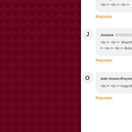
<br /> <br /> <br />
Répondre
J
Josiane
30/09/201
<br /> <br /> Miam!!
/> <br /> <br /> Bizo
Répondre
O
oum mouncifrayan
<br /> <br /> magnif
Répondre