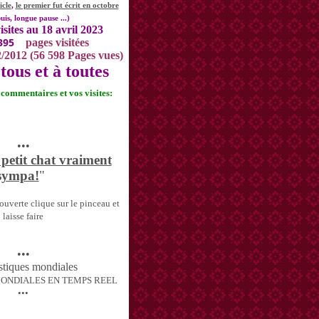
icle
,
le premier fut écrit en octobre
uis, longue pause ...)
isites au 18 avril 2023
395
pages visitées
2/2012 (56 598 Pages vues)
tous et à toutes
s commentaires et vos visites:
•••
 petit chat vraiment
sympa!
"
uverte clique sur le pinceau et
laisse faire
•••
MONDIALES EN TEMPS REEL
•••