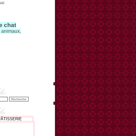
ust
le chat
s animaux,
PÂTISSERIE