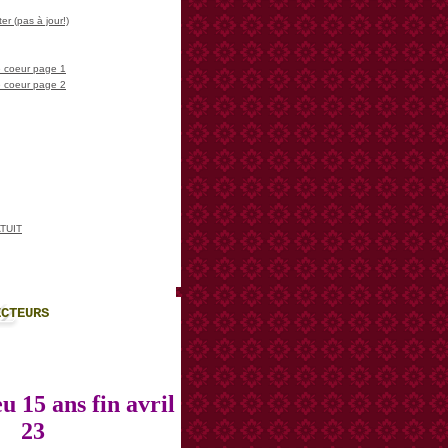
er (pas à jour!)
 coeur page 1
 coeur page 2
TUIT
ECTEURS
u 15 ans fin avril
23