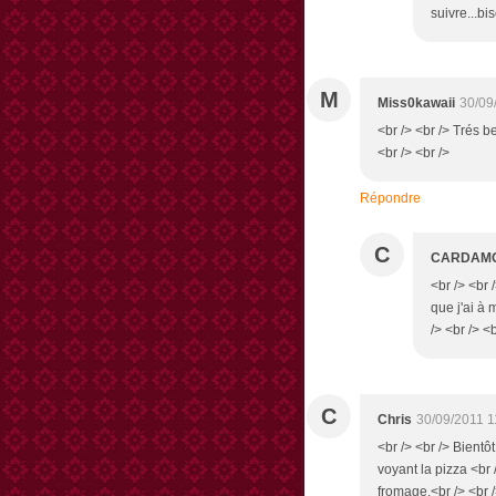
suivre...bi
M
Miss0kawaii
30/09
<br /> <br /> Trés b
<br /> <br />
Répondre
C
CARDAM
<br /> <br 
que j'ai à 
/> <br /> <b
C
Chris
30/09/2011 1
<br /> <br /> Bientô
voyant la pizza <br 
fromage.<br /> <br /