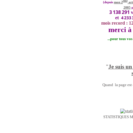
ème
(depuis
mon 2
art
2005
p
3 138 291
v
4 233 
et
mois record : 1
merci à 
...pour tous vo
"
Je suis un
Quand la page est o
STATISTIQUES 