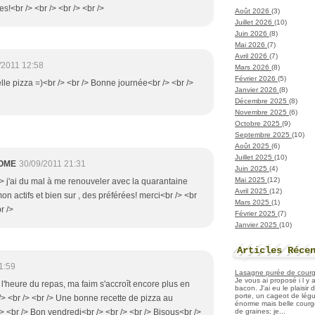
ses!<br /> <br /> <br /> <br />
Août 2026
(3)
Juillet 2026
(10)
Juin 2026
(8)
Mai 2026
(7)
Avril 2026
(7)
/2011 12:58
Mars 2026
(8)
Février 2026
(5)
elle pizza =)<br /> <br /> Bonne journée<br /> <br />
Janvier 2026
(8)
Décembre 2025
(8)
Novembre 2025
(6)
Octobre 2025
(9)
Septembre 2025
(10)
Août 2025
(6)
Juillet 2025
(10)
OME
30/09/2011 21:31
Juin 2025
(4)
Mai 2025
(12)
/> j'ai du mal à me renouveler avec la quarantaine
Avril 2025
(12)
mon actifs et bien sur , des préférées! merci<br /> <br
Mars 2025
(1)
r />
Février 2025
(7)
Janvier 2025
(10)
Articles Réce
1:59
Lasagne purée de courget
Je vous ai proposé i l y
t l'heure du repas, ma faim s'accroît encore plus en
bacon. J'ai eu le plaisir
porte, un cageot de légu
/> <br /> <br /> Une bonne recette de pizza au
énorme mais belle courge
de graines; je...
> <br /> Bon vendredi<br /> <br /> <br /> Bisous<br />