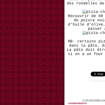
des rondelles de
Recouvrir de 80
de poivre noi
d'huile d'olive
passer 
NB: certains pi
dans la pâte, d
La pâte doit êtr
si on a un four
<< De très belles ros
commentaires