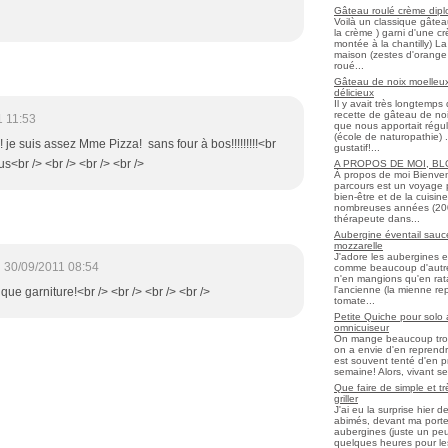
Gâteau roulé crème diplo
Voilà un classique gâtea
la crème ) garni d'une c
montée à la chantilly) La 
maison (zestes d'orange 
roué...
Gâteau de noix moelleux
délicieux
Il y avait très longtemp
recette de gâteau de noix
1 11:53
que nous apportait régul
(école de naturopathie) ..
! je suis assez Mme Pizza! sans four à bos!!!!!!!!!<br
gustatif!...
us<br /> <br /> <br /> <br />
A PROPOS DE MOI, B
À propos de moi Bienve
parcours est un voyage 
bien-être et de la cuisi
nombreuses années (2006 
thérapeute dans...
Aubergine éventail sauce
mozzarelle
J'adore les aubergines et
30/09/2011 08:54
comme beaucoup d'autres
n'en mangions qu'en ratato
l'ancienne (la mienne re
ique garniture!<br /> <br /> <br /> <br />
tomate...
Petite Quiche pour solo
omnicuiseur
On mange beaucoup trop 
on a envie d'en reprendr
est souvent tenté d'en pr
semaine! Alors, vivant seul
Que faire de simple et t
griller
J'ai eu la surprise hier 
abimés, devant ma porte
aubergines (juste un peu f
quelques heures pour les r