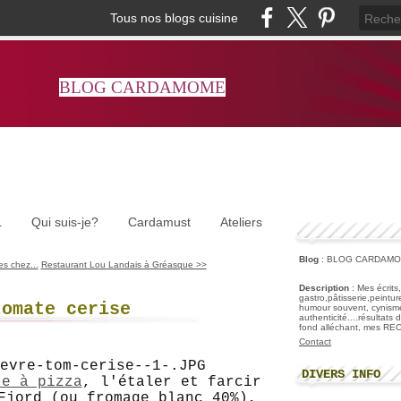
Tous nos blogs cuisine
BLOG CARDAMOME
L
Qui suis-je?
Cardamust
Ateliers
Blog
: BLOG CARDAM
es chez...
Restaurant Lou Landais à Gréasque >>
Description
: Mes écrits
gastro,pâtisserie,peintu
tomate cerise
humour souvent, cynisme
authenticité....résultats
fond alléchant, mes R
Contact
DIVERS INFO
te à pizza
, l'étaler et farcir
Fjord (ou fromage blanc 40%),