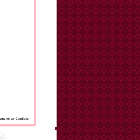
damome
sur ComBoost