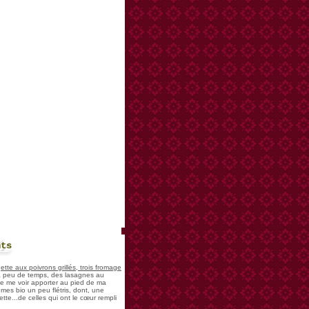
nts
te aux poivrons grillés, trois fromage
 a peu de temps, des lasagnes au
 de me voir apporter au pied de ma
mes bio un peu flétris, dont, une
tte...de celles qui ont le cœur rempli