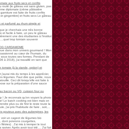
mate aux fruits secs et confits
u roulé (le gâteau est sans gluten, pas
rème diplomate (crème pâtissière
garniture est faite de fruits confits
et gingembre) et fruits secs Le gâteau
 et parfumé au rhum simple et
s que je cherchais une très bonne
 et facile à faire, un peu le gâteau
ièrement une des étudiantes à l'institut
...quel trop lointain souvenir
LOG CARDAMOME
nue dans mon univers gourmand ! Mon
passionné au cœur de l'humain, du
ne sous toutes ses formes. Pendant de
à 2018), j'ai travaillé en tant que
 tomate (à la viande, option) et
 j'aurai mis du temps à les apprécier,
 légumes. Faut dire que petite, nous
uille. Ceci dit lorsqu'elle est faite à
pose sur la préparation d'une sauce
 au bacon ou VG, cuisson four ou
! Je reconnais qu'en voyant la photo
e! Le batch cooking est bien mais on
endre plus ou de finir le reste toute la
e, j'ai pris l'habitude de faire , soit,...
rès gouteux avec des aubergines, les
de voir un cageot de légumes bio
, dont poivrons courgettes,
létries) . J'ai mis à tremper le tout
aviver. Après avoir tout trié.... J'ai fait