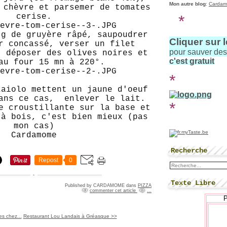
Mon autre blog
:
Cardam
 chèvre et parsemer de tomates
*
cerise.
 g de gruyère râpé, saupoudrer
Cliquer sur 
r concassé, verser un filet
pour sauver de
, déposer des olives noires et
c'est gratuit
au four 15 mn à 220°.
*
zaiolo mettent un jaune d'oeuf
ans ce cas, enlever le lait.
*
e croustillante sur la base et
 à bois, c'est bien mieux (pas
mon cas)
Cardamome
Recherche
Repost
0
Texte Libre
Published by CARDAMOME
dans
PIZZA
commenter cet article
…
es chez...
Restaurant Lou Landais à Gréasque >>