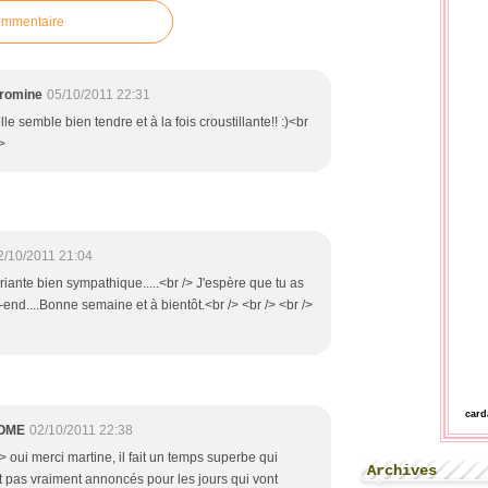
ommentaire
romine
05/10/2011 22:31
le semble bien tendre et à la fois croustillante!! :)<br
/>
2/10/2011 21:04
riante bien sympathique.....<br /> J'espère que tu as
nd....Bonne semaine et à bientôt.<br /> <br /> <br />
car
OME
02/10/2011 22:38
/> oui merci martine, il fait un temps superbe qui
Archives
st pas vraiment annoncés pour les jours qui vont