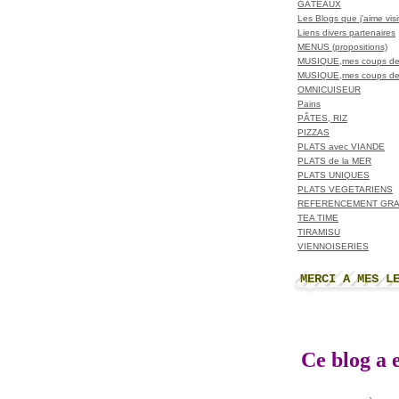
GÂTEAUX
Les Blogs que j'aime visit
Liens divers partenaires
MENUS (propositions)
MUSIQUE,mes coups de
MUSIQUE,mes coups de
OMNICUISEUR
Pains
PÂTES, RIZ
PIZZAS
PLATS avec VIANDE
PLATS de la MER
PLATS UNIQUES
PLATS VEGETARIENS
REFERENCEMENT GRA
TEA TIME
TIRAMISU
VIENNOISERIES
MERCI A MES L
Ce blog a e