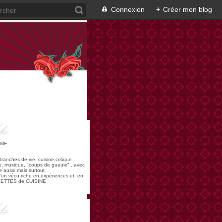
Connexion
+
Créer mon blog
OME
,tranches de vie, cuisine,critique
re, musique, "coups de gueule"...avec
 aussi,mais surtout
 d'un vécu riche en expériences et, en
ECETTES de CUISINE