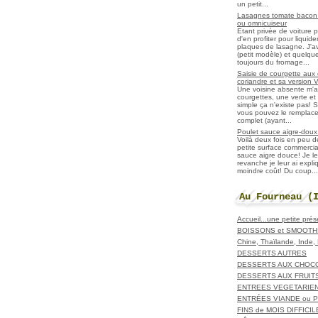
un petit...
Lasagnes tomate bacon f
ou omnicuiseur
Etant privée de voiture 
d'en profiter pour liqui
plaques de lasagne. J'a
(petit modèle) et quelqu
toujours du fromage...
Saisie de courgette aux 
coriandre et sa version 
Une voisine absente m'
courgettes, une verte et u
simple ça n'existe pas! S
vous pouvez le remplacer
complet (ayant...
Poulet sauce aigre-doux a
Voilà deux fois en peu 
petite surface commerci
sauce aigre douce! Je le
revanche je leur ai expl
moindre coût! Du coup...
Au Fourneau (
Accueil...une petite pré
BOISSONS et SMOOTH
Chine, Thaïlande, Inde
DESSERTS AUTRES
DESSERTS AUX CHOC
DESSERTS AUX FRUIT
ENTREES VEGETARIE
ENTRÉES VIANDE ou 
FINS de MOIS DIFFICI