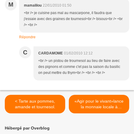
M
mamalilou
22/01/2010 01:50
<br /> je cuisine pas mal au mascarpone, il faudra que
j'essaie avec des graines de tournesol<br /> bisous<br /> <br
/> <br />
Répondre
C
CARDAMOME
01/02/2010 12:12
<br /> un pistou de trournesol au lieu de faire avec
des pignons et comme c'et pas la saison du basilic
on peut mettre du thym<br /> <br /> <br />
< Tarte aux pommes,
«Agir pour le vivant»lance
amande et tournesol.
la monnaie locale à
Villeneuve: l’«abeille» >
Hébergé par Overblog