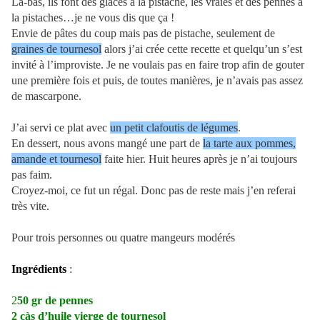
Là-bas, ils font des glaces à la pistache, les vraies et des pennes à
la pistaches…je ne vous dis que ça !
Envie de pâtes du coup mais pas de pistache, seulement de
graines de tournesol
alors j’ai crée cette recette et quelqu’un s’est
invité à l’improviste. Je ne voulais pas en faire trop afin de gouter
une première fois et puis, de toutes manières, je n’avais pas assez
de mascarpone.
J’ai servi ce plat avec
un petit clafoutis de légumes
.
En dessert, nous avons mangé une part de
la tarte aux pommes,
amande et tournesol
faite hier. Huit heures après je n’ai toujours
pas faim.
Croyez-moi, ce fut un régal. Donc pas de reste mais j’en referai
très vite.
Pour trois personnes ou quatre mangeurs modérés
Ingrédients
:
2
50 gr de pennes
2 càs d’huile vierge de tournesol