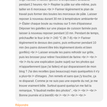
pendant 2 heures.<br /> Replier la pâte sur elle-même, puis
tailler en 6 morceaux.<br /> Fariner légèrement le plan de
travail puis former des boules les morceaux de pâte. Laisser
reposer à nouveau durant 30 mn à température ambiante<br
/> Étaler chaque boule au rouleau sur 5 mm d'épaisseur.
Déposer les galettes sur une plaque de cuisson farinée puis
laisser à nouveau reposer pendant 10 mn. Pendant de temps,
préchauffer le four à<br /> 240 °C (th 7-8).<br /> Fariner
légèrement le dessus des pains, puis enfourner pendant 10
min (les pains doivent être très légèrement dorés et bien
gonflés).<br /> Laisser ensuite les pains refroidir sur grille,
puis les brosser pour retirer l'excédent de farine.<br /> <br />
<br /> As-tu une explication (autre sujet) sur les photos qui
m'appartiennent (que j'ai faites) et qui disparaissent de mon
blog ? J'ai des recettes (pas beaucoup) mais quelquefois il n'y
a plus<br /> d'images. J'en remets et sans que j'y touche, ça
re disparait. Comme je ne suis pas une experte du net, je me
trouve vraiment bête. Surtout quand quelqu'un me fait la
remarque, "il faudrait mettre des photos"...<br /> <br /> <br />
Bonne journée et à bientôt.<br /> <br /> <br /> <br />
Répondre