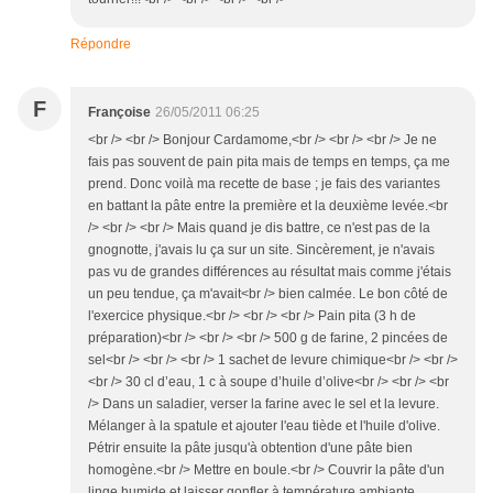
Répondre
F
Françoise
26/05/2011 06:25
<br /> <br /> Bonjour Cardamome,<br /> <br /> <br /> Je ne
fais pas souvent de pain pita mais de temps en temps, ça me
prend. Donc voilà ma recette de base ; je fais des variantes
en battant la pâte entre la première et la deuxième levée.<br
/> <br /> <br /> Mais quand je dis battre, ce n'est pas de la
gnognotte, j'avais lu ça sur un site. Sincèrement, je n'avais
pas vu de grandes différences au résultat mais comme j'étais
un peu tendue, ça m'avait<br /> bien calmée. Le bon côté de
l'exercice physique.<br /> <br /> <br /> Pain pita (3 h de
préparation)<br /> <br /> <br /> 500 g de farine, 2 pincées de
sel<br /> <br /> <br /> 1 sachet de levure chimique<br /> <br />
<br /> 30 cl d’eau, 1 c à soupe d’huile d’olive<br /> <br /> <br
/> Dans un saladier, verser la farine avec le sel et la levure.
Mélanger à la spatule et ajouter l'eau tiède et l'huile d'olive.
Pétrir ensuite la pâte jusqu'à obtention d'une pâte bien
homogène.<br /> Mettre en boule.<br /> Couvrir la pâte d'un
linge humide et laisser gonfler à température ambiante