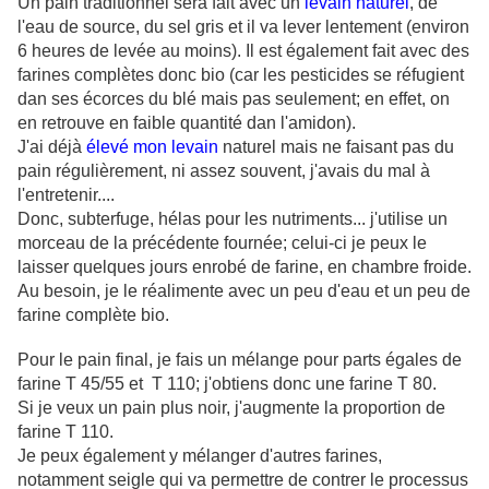
Un pain traditionnel sera fait avec un
levain naturel
, de
l'eau de source, du sel gris et il va lever lentement (environ
6 heures de levée au moins). Il est également fait avec des
farines complètes donc bio (car les pesticides se réfugient
dan ses écorces du blé mais pas seulement; en effet, on
en retrouve en faible quantité dan l'amidon).
J'ai déjà
élevé mon levain
naturel mais ne faisant pas du
pain régulièrement, ni assez souvent, j'avais du mal à
l'entretenir....
Donc, subterfuge, hélas pour les nutriments... j'utilise un
morceau de la précédente fournée; celui-ci je peux le
laisser quelques jours enrobé de farine, en chambre froide.
Au besoin, je le réalimente avec un peu d'eau et un peu de
farine complète bio.
Pour le pain final, je fais un mélange pour parts égales de
farine T 45/55 et T 110; j'obtiens donc une farine T 80.
Si je veux un pain plus noir, j'augmente la proportion de
farine T 110.
Je peux également y mélanger d'autres farines,
notamment seigle qui va permettre de contrer le processus