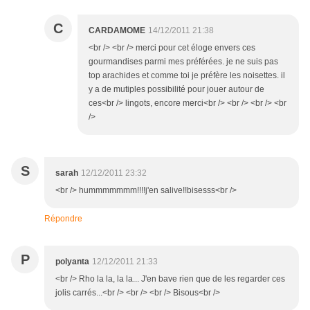
C
CARDAMOME
14/12/2011 21:38
<br /> <br /> merci pour cet éloge envers ces
gourmandises parmi mes préférées. je ne suis pas
top arachides et comme toi je préfère les noisettes. il
y a de mutiples possibilité pour jouer autour de
ces<br /> lingots, encore merci<br /> <br /> <br /> <br
/>
S
sarah
12/12/2011 23:32
<br /> hummmmmmm!!!!j'en salive!!bisesss<br />
Répondre
P
polyanta
12/12/2011 21:33
<br /> Rho la la, la la... J'en bave rien que de les regarder ces
jolis carrés...<br /> <br /> <br /> Bisous<br />