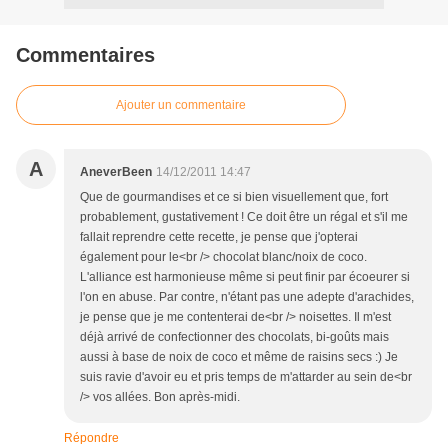
Commentaires
Ajouter un commentaire
A
AneverBeen
14/12/2011 14:47
Que de gourmandises et ce si bien visuellement que, fort
probablement, gustativement ! Ce doit être un régal et s'il me
fallait reprendre cette recette, je pense que j'opterai
également pour le<br /> chocolat blanc/noix de coco.
L'alliance est harmonieuse même si peut finir par écoeurer si
l'on en abuse. Par contre, n'étant pas une adepte d'arachides,
je pense que je me contenterai de<br /> noisettes. Il m'est
déjà arrivé de confectionner des chocolats, bi-goûts mais
aussi à base de noix de coco et même de raisins secs :) Je
suis ravie d'avoir eu et pris temps de m'attarder au sein de<br
/> vos allées. Bon après-midi.
Répondre