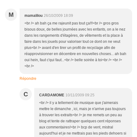
M
mamalilou
26/10/2009 18:09
<br /> ah bah ça me rajeunit pas tout ça!!!<br /> gros gros
bisous doux, de belles journées avec les enfants, on a le nez
dans les rangements d'étagères, de vêtements et la place à
faire dans les jouets pour valoriser tout ce dont on ne veut
plus<br /> avant d'en tirer un profit de recyclage afin de
réapprovisionner en décembre en nouvelles choses... ah bah
oui hein, faut c'qui faut...<br /> belle soirée à toi<br /> <br />
<br />
Répondre
C
CARDAMOME
10/11/2009 09:25
<br /> il y a tellement de musique que j'aimerais
mettre le dimanche , ici, mais je n'arrive pas toujours
à trouver les extraits<br /> je me remets un peu au
blog et tente de rattraper quelques cent réponses
aux commentaires!<br /> bcp de vent, mistral
aujourd'hui et je ne mettrais pas les pieds dehoers si