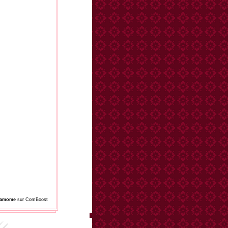
damome
sur ComBoost