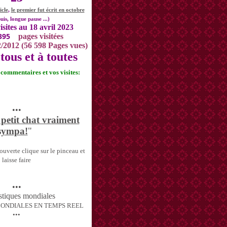
icle
,
le premier fut écrit en octobre
uis, longue pause ...)
isites au 18 avril 2023
395
pages visitées
2/2012 (56 598 Pages vues)
tous et à toutes
s commentaires et vos visites:
•••
 petit chat vraiment
sympa!
"
uverte clique sur le pinceau et
laisse faire
•••
MONDIALES EN TEMPS REEL
•••