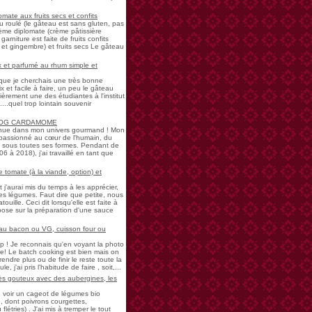
mate aux fruits secs et confits
u roulé (le gâteau est sans gluten, pas
rème diplomate (crème pâtissière
garniture est faite de fruits confits
et gingembre) et fruits secs Le gâteau
 et parfumé au rhum simple et
s que je cherchais une très bonne
 et facile à faire, un peu le gâteau
ièrement une des étudiantes à l'institut
...quel trop lointain souvenir
LOG CARDAMOME
nue dans mon univers gourmand ! Mon
passionné au cœur de l'humain, du
ne sous toutes ses formes. Pendant de
à 2018), j'ai travaillé en tant que
 tomate (à la viande, option) et
 j'aurai mis du temps à les apprécier,
 légumes. Faut dire que petite, nous
uille. Ceci dit lorsqu'elle est faite à
pose sur la préparation d'une sauce
 au bacon ou VG, cuisson four ou
! Je reconnais qu'en voyant la photo
e! Le batch cooking est bien mais on
endre plus ou de finir le reste toute la
e, j'ai pris l'habitude de faire , soit,...
rès gouteux avec des aubergines, les
de voir un cageot de légumes bio
, dont poivrons courgettes,
létries) . J'ai mis à tremper le tout