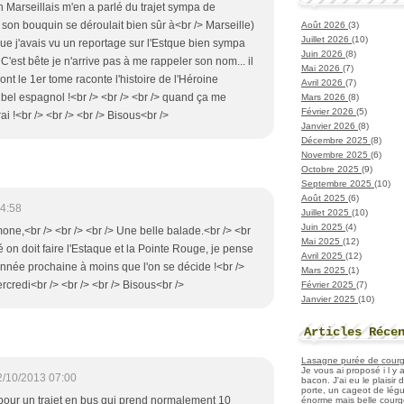
n Marseillais m'en a parlé du trajet sympa de
s son bouquin se déroulait bien sûr à<br /> Marseille)
Août 2026
(3)
Juillet 2026
(10)
 que j'avais vu un reportage sur l'Estque bien sympa
Juin 2026
(8)
> C'est bête je n'arrive pas à me rappeler son nom... il
Mai 2026
(7)
dont le 1er tome raconte l'histoire de l'Héroine
Avril 2026
(7)
 bel espagnol !<br /> <br /> <br /> quand ça me
Mars 2026
(8)
Février 2026
(5)
rai !<br /> <br /> <br /> Bisous<br />
Janvier 2026
(8)
Décembre 2025
(8)
Novembre 2025
(6)
Octobre 2025
(9)
Septembre 2025
(10)
Août 2025
(6)
4:58
Juillet 2025
(10)
Juin 2025
(4)
one,<br /> <br /> <br /> Une belle balade.<br /> <br
Mai 2025
(12)
té on doit faire l'Estaque et la Pointe Rouge, je pense
Avril 2025
(12)
année prochaine à moins que l'on se décide !<br />
Mars 2025
(1)
rcredi<br /> <br /> <br /> Bisous<br />
Février 2025
(7)
Janvier 2025
(10)
Articles Réce
Lasagne purée de courget
Je vous ai proposé i l y
2/10/2013 07:00
bacon. J'ai eu le plaisir
porte, un cageot de légu
pour un trajet en bus qui prend normalement 10
énorme mais belle courge