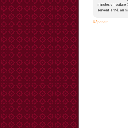
minutes en voiture ?
servent le thé, au mo
Répondre