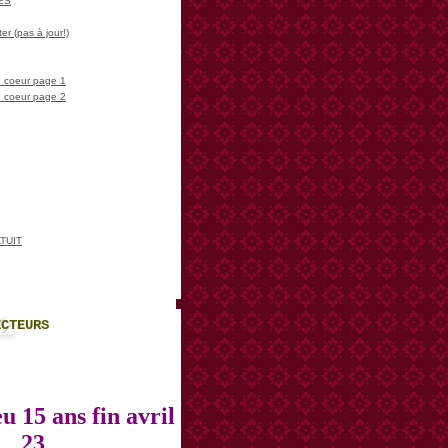
LES
er (pas à jour!)
 coeur page 1
 coeur page 2
TUIT
ECTEURS
u 15 ans fin avril
23