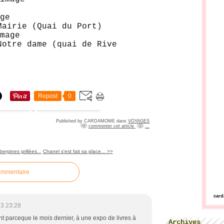
Mairie (Quai du Port)
Notre dame (quai de Rive
Repost
0
Published by CARDAMOME
dans
VOYAGES
commenter cet article
…
rgines grillées...
Chanel s'est fait sa place... >>
ommentaire
car
3 23:28
nt parceque le mois dernier, à une expo de livres à
Archives