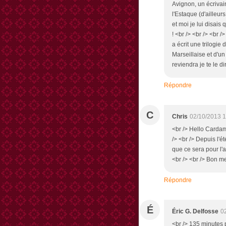
Avignon, un écrivai
l'Estaque (d'ailleur
et moi je lui disais
! <br /> <br /> <br /
a écrit une trilogie 
Marseillaise et d'un
reviendra je te le di
Répondre
C
Chris
02/10/2013 1
<br /> Hello Cardam
/> <br /> Depuis l'é
que ce sera pour l'
<br /> <br /> Bon me
Répondre
É
Éric G. Delfosse
0
<br /> 135 minutes 