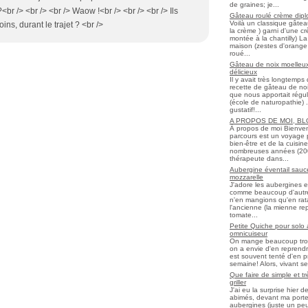
de graines; je...
<br /> <br /> <br /> Waow !<br /> <br /> <br /> Ils
Gâteau roulé crème diplo
Voilà un classique gâtea
ins, durant le trajet ? <br />
la crème ) garni d'une c
montée à la chantilly) La 
maison (zestes d'orange 
roué...
Gâteau de noix moelleux
délicieux
Il y avait très longtemp
recette de gâteau de noix
que nous apportait régul
(école de naturopathie) ..
gustatif!...
A PROPOS DE MOI, B
À propos de moi Bienve
parcours est un voyage 
bien-être et de la cuisi
nombreuses années (2006 
thérapeute dans...
Aubergine éventail sauce
mozzarelle
J'adore les aubergines et
comme beaucoup d'autres
n'en mangions qu'en ratato
l'ancienne (la mienne re
tomate...
Petite Quiche pour solo
omnicuiseur
On mange beaucoup trop 
on a envie d'en reprendr
est souvent tenté d'en pr
semaine! Alors, vivant seul
Que faire de simple et t
griller
J'ai eu la surprise hier 
abimés, devant ma porte
aubergines (juste un peu f