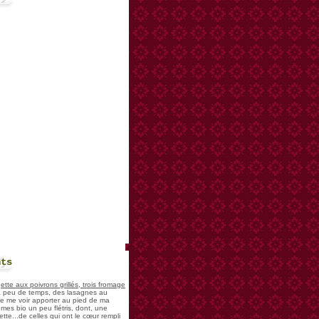
nts
te aux poivrons grillés, trois fromage
 a peu de temps, des lasagnes au
 de me voir apporter au pied de ma
mes bio un peu flétris, dont, une
tte...de celles qui ont le cœur rempli