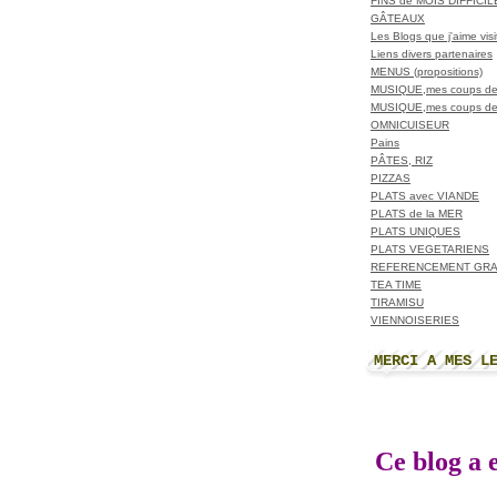
FINS de MOIS DIFFICI
GÂTEAUX
Les Blogs que j'aime visit
Liens divers partenaires
MENUS (propositions)
MUSIQUE,mes coups de
MUSIQUE,mes coups de
OMNICUISEUR
Pains
PÂTES, RIZ
PIZZAS
PLATS avec VIANDE
PLATS de la MER
PLATS UNIQUES
PLATS VEGETARIENS
REFERENCEMENT GRA
TEA TIME
TIRAMISU
VIENNOISERIES
MERCI A MES L
Ce blog a e