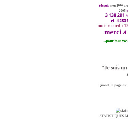
ème
(depuis
mon 2
art
2005
p
3 138 291
v
4 233 
et
mois record : 1
merci à 
...pour tous vo
"
Je suis un
Quand la page est o
STATISTIQUES 