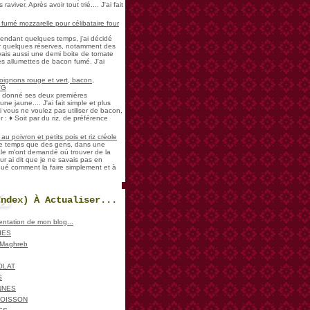
aviver. Après avoir tout trié.... J'ai fait
umé mozzarelle pour célibataire four
pendant quelques temps, j'ai décidé
der quelques réserves, notamment des
vais aussi une demi boite de tomate
es allumettes de bacon fumé. J'ai
oignons rouge et vert, bacon,
VG
a donné ses deux premières
ne jaune.... J'ai fait simple et plus
i vous ne voulez pas utiliser de bacon,
 : ♦ Soit par du riz, de préférence
u poivron et petits pois et riz créole
de temps que des gens, dans une
ale m'ont demandé où trouver de la
ur ai dit que je ne savais pas en
iqué comment la faire simplement et à
Index) À Actualiser...
sentation de mon blog...
IES
, Maghreb
OLAT
S
NNES
POISSON