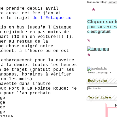
Mon autre blog
:
Cardam
*
e prendre depuis avril
re aussi cet été j'en ai
re le trajet
de l'Estaque au
Cliquer sur 
pour sauver de
is en bus jusqu'à l'Estaque
c'est gratuit
u rejoindre en pas moins de
uart (10 mn en voiture!!!!!).
*
ner au restau de la
nd chose malgré notre
cément, à l'heure où on est
*
'embarquement pour la navette
 à la demie, toutes les heures
n de trajet (gratuit pour les
Select Language
▼
anspass, horaires à vérifier
lon les mois).
Recherche
navette dans l'autre
eux Port à La Pointe Rouge; je
a pour l'an prochain.
Texte Libre