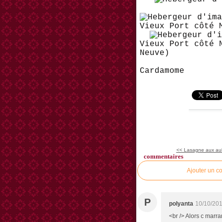
Vieux Port côté 
Vieux Port côté 
Neuve)
Cardamome
<< Lasagne aux aube
commentaires
Ajouter un c
P
polyanta
10/10/201
<br /> Alors c marra