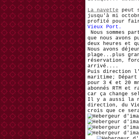
La navette
peut s
jusqu'à mi octob
profité pour fai
Vieux Port.
Nous sommes part
que nous avons p
deux heures et q
Nous avons déjeu
plage...plus gra
réservation, for
arrivé....
Puis direction l
maritime; Départ
pour 3 € et 20 m
abonnés RTM et r
car ça change se
Il y a aussi la 
direction, du Vi
crois que ce ser