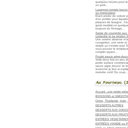
quelques heures pour les r
un petit...
Lasagnes tomate bacon f
ou omnicuiseur
Etant privée de voiture 
d'en profiter pour liqui
plaques de lasagne. J'a
(petit modèle) et quelqu
toujours du fromage...
Saisie de courgette aux 
coriandre et sa version 
Une voisine absente m'
courgettes, une verte et u
simple ça n'existe pas! S
vous pouvez le remplacer
complet (ayant...
Poulet sauce aigre-doux a
Voilà deux fois en peu 
petite surface commerci
sauce aigre douce! Je le
revanche je leur ai expl
moindre coût! Du coup...
Au Fourneau (
Accueil...une petite pré
BOISSONS et SMOOTH
Chine, Thaïlande, Inde
DESSERTS AUTRES
DESSERTS AUX CHOC
DESSERTS AUX FRUIT
ENTREES VEGETARIE
ENTRÉES VIANDE ou 