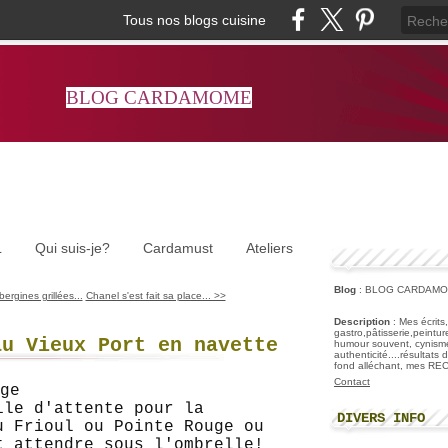
Tous nos blogs cuisine
BLOG CARDAMOME
L
Qui suis-je?
Cardamust
Ateliers
Blog
: BLOG CARDAM
rgines grillées...
Chanel s'est fait sa place... >>
Description
: Mes écrits
gastro,pâtisserie,peintu
au Vieux Port en navette
humour souvent, cynisme
authenticité....résultats
fond alléchant, mes R
Contact
ile d'attente pour la
DIVERS INFO
u Frioul ou Pointe Rouge ou
t attendre sous l'ombrelle!