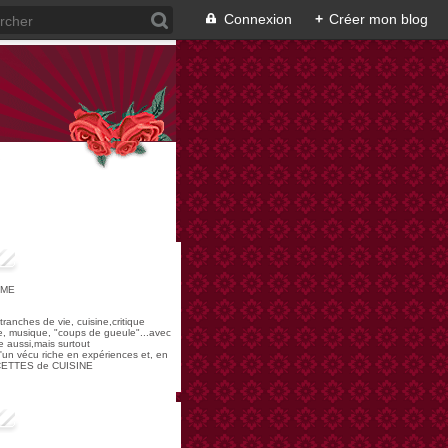
Connexion
+
Créer mon blog
OME
,tranches de vie, cuisine,critique
re, musique, "coups de gueule"...avec
 aussi,mais surtout
 d'un vécu riche en expériences et, en
ECETTES de CUISINE