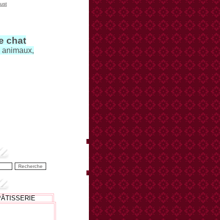
ust
le chat
s animaux,
PÂTISSERIE