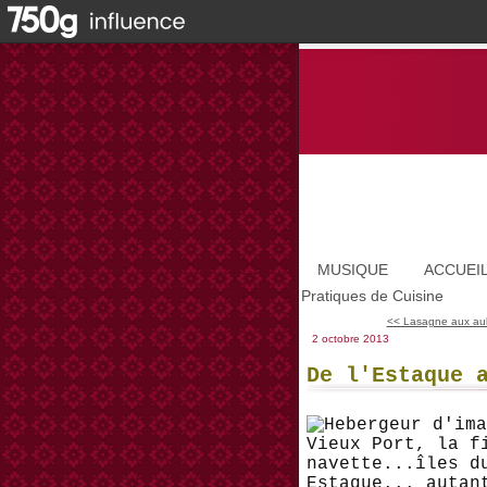
MUSIQUE
ACCUEI
Pratiques de Cuisine
<< Lasagne aux aube
2 octobre 2013
De l'Estaque 
Vieux Port, la f
navette...îles d
Estaque... autan