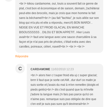
<br /> kikou cardamome, oui, louis a souvent fait ce genre de
plat, c'est bon et économique et de saison, demain, j'achèterai
peut-etre des brocolis, mais je crois que mon homme le fait
sans la béchamel!!<br /> (au fait "tachka", je suis allée sur son
blog qui m'a plu et elle a répondu, merci!!) BON MARDI ..
NEIGE EN VUE ET FROID GLACIAL EN MANCHE
BISOUSSSSSS .. DILOU ET BON APPETIT.. Hier Louis
avait<br /> faut une langue avec une sauce charcutière à sa
façon et je n'ai pas pris de photos, c'était extra avec des
carottes, poireaux, céleri, navet!!<br /> <br /> <br />
Répondre
C
CARDAMOME
11/02/2010 12:23
<br /> alors hier c t super froid eta uj c super glacial;
brrrr il faut que je sorte cet AM...dur dur! ce matin je
suis sortie et j'avais du mal à m'en remettre (doigts et
pieds gelés)<br /> dis c'est quand que tu m'invite
j'adore la langue mais j'n fais pas parce qu'ici on
n'aime pas. remarque suis pas obligée de dire que
c'en est! je suis pas sure qu'il devinerait<br />