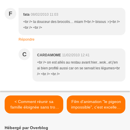
F
fata
08/02/2010 11:03
<br /> la douceur des brocolis.... miam !!<br /> bisous :=)<br />
<br /> <br />
Répondre
C
CARDAMOME
11/02/2010 12:41
<br /> on est allés au restau avant hier...wok...et j'en
ai bien profité aussi car on se servait les légumes<br
/> <br /> <br />
< Comment réunir sa
Film d'animation "le pigeon
famille éloignée sans trop
impossible", c'est excellent,
se ruiner? (humour)
à voir! >
Hébergé par Overblog