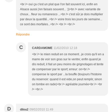
<br /> oui ça c'est un plat que l'on fait souvent ici, enfin en
Alsace aussi j'en faisais souvent... :))<br /> avec variante de
choux... fleur ou romanesco ...<br /> c'est sûr je dois multiplier
par deux la quantité...<br /> voire trois les jours de semaine...
ce sont des morfales...<br /> <br /> <br />
Répondre
C
CARDAMOME
11/02/2010 12:18
<br /> le mien reduit en ce moment...je crois qu'il en a
marre de voir son gras sur le ventre; enfin quand je
dis reduit, il fiat un peu moins de grignotages et tente
de compenser par le sport; erreur: on<br />
compense le sport par ...la bouffe (toujours l'histoire
du reservoir: quand il est vide,on peut remplir, sinon
on tombe en rade)<br /> agréable journée<br /> <br
/> <br />
D
dilou2
09/02/2010 11:49