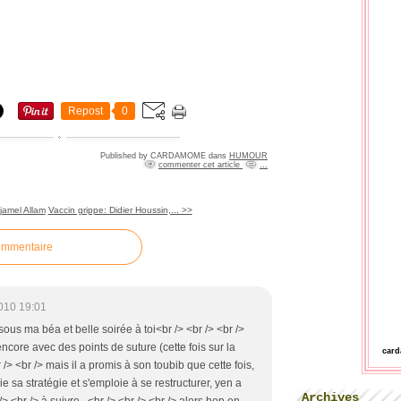
Repost
0
Published by CARDAMOME
dans
HUMOUR
commenter cet article
…
Djamel Allam
Vaccin grippe: Didier Houssin,... >>
ommentaire
010 19:01
isous ma béa et belle soirée à toi<br /> <br /> <br />
ncore avec des points de suture (cette fois sur la
car
 /> <br /> mais il a promis à son toubib que cette fois,
loie sa stratégie et s'emploie à se restructurer, yen a
Archives