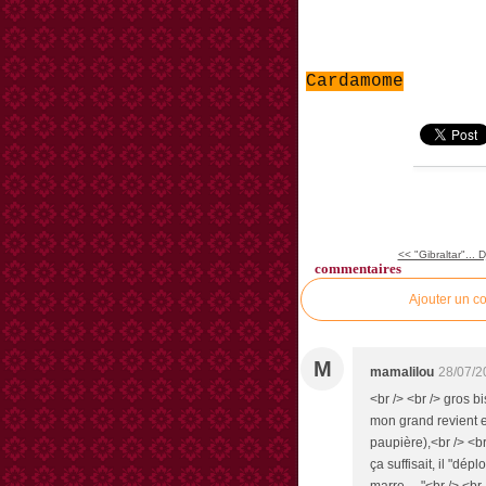
Cardamome
<< "Gibraltar"... 
commentaires
Ajouter un c
M
mamalilou
28/07/2
<br /> <br /> gros b
mon grand revient e
paupière),<br /> <br
ça suffisait, il "dép