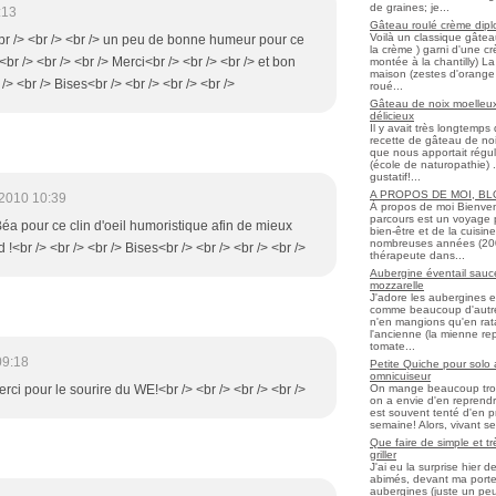
de graines; je...
:13
Gâteau roulé crème diplo
Voilà un classique gâtea
i<br /> <br /> <br /> un peu de bonne humeur pour ce
la crème ) garni d'une c
<br /> <br /> <br /> Merci<br /> <br /> <br /> et bon
montée à la chantilly) La 
maison (zestes d'orange 
> <br /> Bises<br /> <br /> <br /> <br />
roué...
Gâteau de noix moelleux
délicieux
Il y avait très longtemp
recette de gâteau de noix
que nous apportait régul
(école de naturopathie) ..
gustatif!...
A PROPOS DE MOI, B
2010 10:39
À propos de moi Bienve
parcours est un voyage 
Béa pour ce clin d'oeil humoristique afin de mieux
bien-être et de la cuisi
nombreuses années (2006 
!<br /> <br /> <br /> Bises<br /> <br /> <br /> <br />
thérapeute dans...
Aubergine éventail sauce
mozzarelle
J'adore les aubergines et
comme beaucoup d'autres
n'en mangions qu'en ratato
l'ancienne (la mienne re
tomate...
09:18
Petite Quiche pour solo
omnicuiseur
On mange beaucoup trop 
Merci pour le sourire du WE!<br /> <br /> <br /> <br />
on a envie d'en reprendr
est souvent tenté d'en pr
semaine! Alors, vivant seul
Que faire de simple et t
griller
J'ai eu la surprise hier 
abimés, devant ma porte
aubergines (juste un peu f