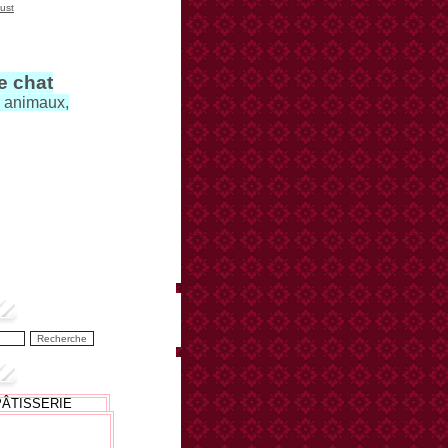
ust
le chat
s animaux,
PÂTISSERIE