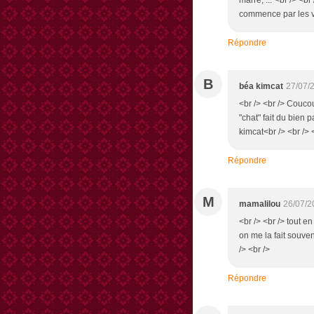
marre, ..."<br /> <br
commence par les vit
Répondre
B
béa kimcat
27/07/
<br /> <br /> Couco
"chat" fait du bien 
kimcat<br /> <br /> <
Répondre
M
mamalilou
26/07/2
<br /> <br /> tout en
on me la fait souvent
/> <br />
Répondre