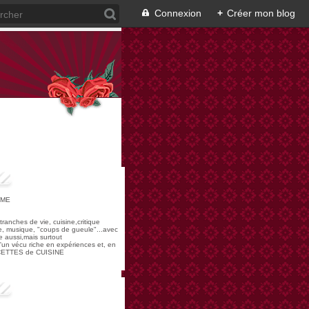
Connexion
+
Créer mon blog
OME
,tranches de vie, cuisine,critique
re, musique, "coups de gueule"...avec
 aussi,mais surtout
 d'un vécu riche en expériences et, en
ECETTES de CUISINE