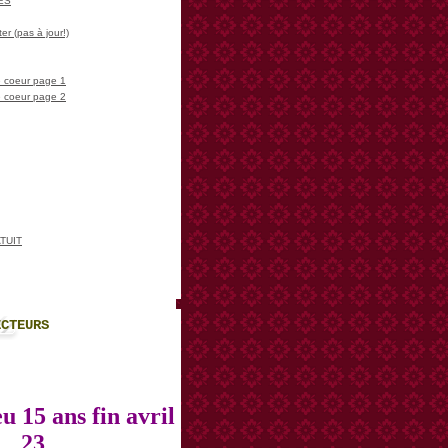
LES
er (pas à jour!)
 coeur page 1
 coeur page 2
TUIT
ECTEURS
u 15 ans fin avril
23