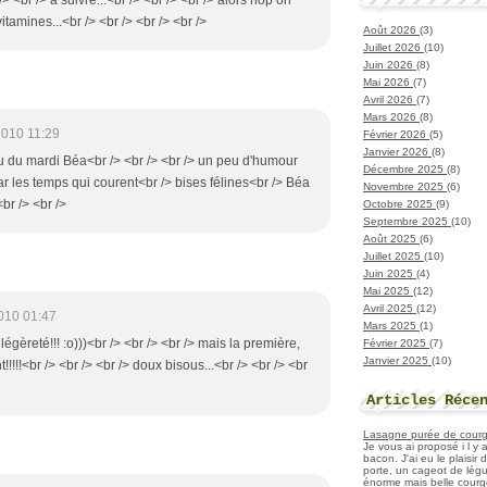
 /> <br /> à suivre...<br /> <br /> <br /> alors hop on
amines...<br /> <br /> <br /> <br />
Août 2026
(3)
Juillet 2026
(10)
Juin 2026
(8)
Mai 2026
(7)
Avril 2026
(7)
Mars 2026
(8)
2010 11:29
Février 2026
(5)
Janvier 2026
(8)
u du mardi Béa<br /> <br /> <br /> un peu d'humour
Décembre 2025
(8)
par les temps qui courent<br /> bises félines<br /> Béa
Novembre 2025
(6)
br /> <br />
Octobre 2025
(9)
Septembre 2025
(10)
Août 2025
(6)
Juillet 2025
(10)
Juin 2025
(4)
Mai 2025
(12)
Avril 2025
(12)
010 01:47
Mars 2025
(1)
 légèreté!!! :o)))<br /> <br /> <br /> mais la première,
Février 2025
(7)
Janvier 2025
(10)
!!!!!<br /> <br /> <br /> doux bisous...<br /> <br /> <br
Articles Réce
Lasagne purée de courget
Je vous ai proposé i l y
bacon. J'ai eu le plaisir
porte, un cageot de légu
énorme mais belle courge