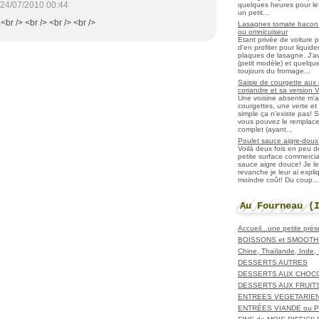
24/07/2010 00:44
quelques heures pour les r
un petit...
<br /> <br /> <br /> <br />
Lasagnes tomate bacon f
ou omnicuiseur
Etant privée de voiture 
d'en profiter pour liqui
plaques de lasagne. J'a
(petit modèle) et quelqu
toujours du fromage...
Saisie de courgette aux 
coriandre et sa version 
Une voisine absente m'
courgettes, une verte et u
simple ça n'existe pas! S
vous pouvez le remplacer
complet (ayant...
Poulet sauce aigre-doux a
Voilà deux fois en peu 
petite surface commerci
sauce aigre douce! Je le
revanche je leur ai expl
moindre coût! Du coup...
Au Fourneau (
Accueil...une petite pré
BOISSONS et SMOOTH
Chine, Thaïlande, Inde
DESSERTS AUTRES
DESSERTS AUX CHOC
DESSERTS AUX FRUIT
ENTREES VEGETARIE
ENTRÉES VIANDE ou 