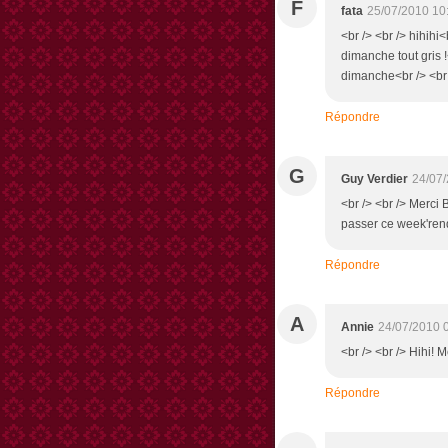
F
fata
25/07/2010 10
<br /> <br /> hihih
dimanche tout gris !
dimanche<br /> <br /
Répondre
G
Guy Verdier
24/07/
<br /> <br /> Merci 
passer ce week'rend 
Répondre
A
Annie
24/07/2010 
<br /> <br /> Hihi! 
Répondre