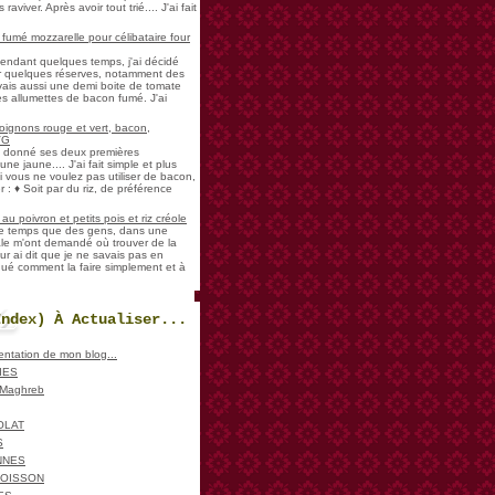
aviver. Après avoir tout trié.... J'ai fait
umé mozzarelle pour célibataire four
pendant quelques temps, j'ai décidé
der quelques réserves, notamment des
vais aussi une demi boite de tomate
es allumettes de bacon fumé. J'ai
oignons rouge et vert, bacon,
VG
a donné ses deux premières
ne jaune.... J'ai fait simple et plus
i vous ne voulez pas utiliser de bacon,
 : ♦ Soit par du riz, de préférence
u poivron et petits pois et riz créole
de temps que des gens, dans une
ale m'ont demandé où trouver de la
ur ai dit que je ne savais pas en
iqué comment la faire simplement et à
Index) À Actualiser...
sentation de mon blog...
IES
, Maghreb
OLAT
S
NNES
POISSON