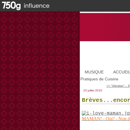
MUSIQUE
ACCUEI
Pratiques de Cuisine
<< "Gibraltar"... 
23 juillet 2010
Brèves...enco
MAMAN! - Oui? - Non rien...