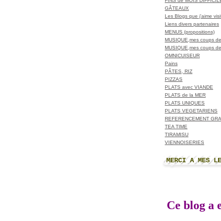
FINS de MOIS DIFFICI
GÂTEAUX
Les Blogs que j'aime visit
Liens divers partenaires
MENUS (propositions)
MUSIQUE,mes coups de
MUSIQUE,mes coups de
OMNICUISEUR
Pains
PÂTES, RIZ
PIZZAS
PLATS avec VIANDE
PLATS de la MER
PLATS UNIQUES
PLATS VEGETARIENS
REFERENCEMENT GRA
TEA TIME
TIRAMISU
VIENNOISERIES
MERCI A MES L
Ce blog a e