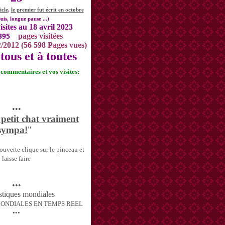
icle
,
le premier fut écrit en octobre
uis, longue pause ...)
isites au 18 avril 2023
395
pages visitées
2/2012 (56 598 Pages vues)
tous et à toutes
s commentaires et vos visites:
•••
 petit chat vraiment
sympa!
"
uverte clique sur le pinceau et
laisse faire
•••
MONDIALES EN TEMPS REEL
•••