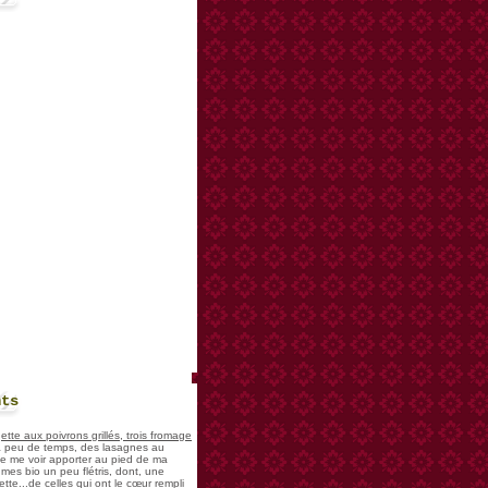
nts
te aux poivrons grillés, trois fromage
 a peu de temps, des lasagnes au
 de me voir apporter au pied de ma
mes bio un peu flétris, dont, une
tte...de celles qui ont le cœur rempli