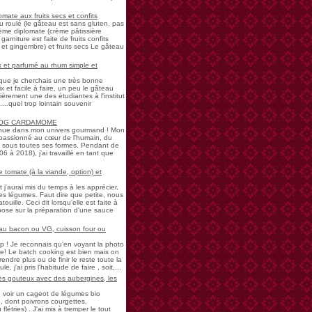
mate aux fruits secs et confits
u roulé (le gâteau est sans gluten, pas
rème diplomate (crème pâtissière
garniture est faite de fruits confits
et gingembre) et fruits secs Le gâteau
 et parfumé au rhum simple et
s que je cherchais une très bonne
 et facile à faire, un peu le gâteau
ièrement une des étudiantes à l'institut
...quel trop lointain souvenir
LOG CARDAMOME
nue dans mon univers gourmand ! Mon
passionné au cœur de l'humain, du
ne sous toutes ses formes. Pendant de
à 2018), j'ai travaillé en tant que
 tomate (à la viande, option) et
 j'aurai mis du temps à les apprécier,
 légumes. Faut dire que petite, nous
uille. Ceci dit lorsqu'elle est faite à
pose sur la préparation d'une sauce
 au bacon ou VG, cuisson four ou
! Je reconnais qu'en voyant la photo
e! Le batch cooking est bien mais on
endre plus ou de finir le reste toute la
e, j'ai pris l'habitude de faire , soit,...
rès gouteux avec des aubergines, les
de voir un cageot de légumes bio
, dont poivrons courgettes,
létries) . J'ai mis à tremper le tout