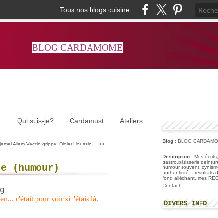
Tous nos blogs cuisine
BLOG CARDAMOME
L
Qui suis-je?
Cardamust
Ateliers
Blog
: BLOG CARDAM
Djamel Allam
Vaccin grippe: Didier Houssin,... >>
Description
: Mes écrits
gastro,pâtisserie,peintu
re (humour)
humour souvent, cynisme
authenticité....résultats
fond alléchant, mes R
Contact
 c'était pour voir si t'étais là.
DIVERS INFO