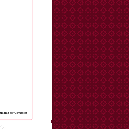
damome
sur ComBoost