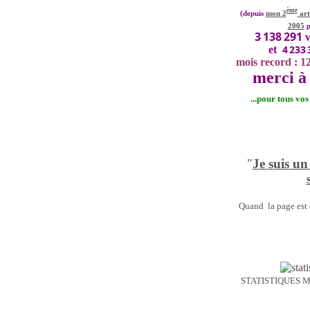
ème
(depuis
mon 2
art
2005
p
3 138 291
v
4 233 
et
mois record : 1
merci à 
...pour tous vo
"
Je suis un
Quand la page est o
STATISTIQUES 