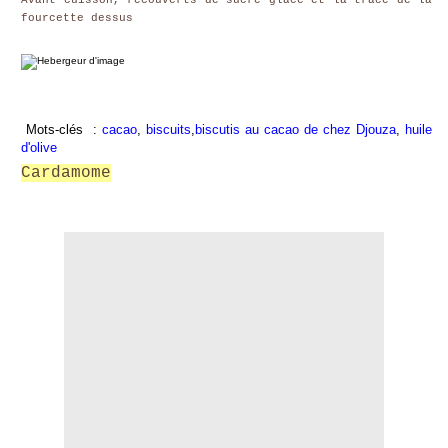
Avant cuisson, recouverts de sucre glace et la trace de la
fourcette dessus
Mots-clés :
cacao
,
biscuits
,
biscutis au cacao de chez Djouza
,
huile
d'olive
Cardamome