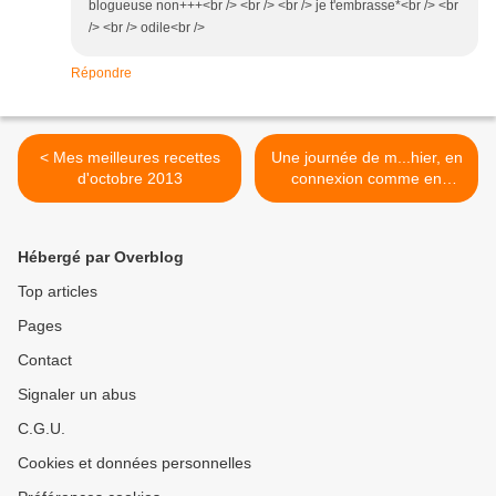
blogueuse non+++<br /> <br /> <br /> je t'embrasse*<br /> <br
/> <br /> odile<br />
Répondre
< Mes meilleures recettes
Une journée de m...hier, en
d'octobre 2013
connexion comme en
cuisine >
Hébergé par Overblog
Top articles
Pages
Contact
Signaler un abus
C.G.U.
Cookies et données personnelles