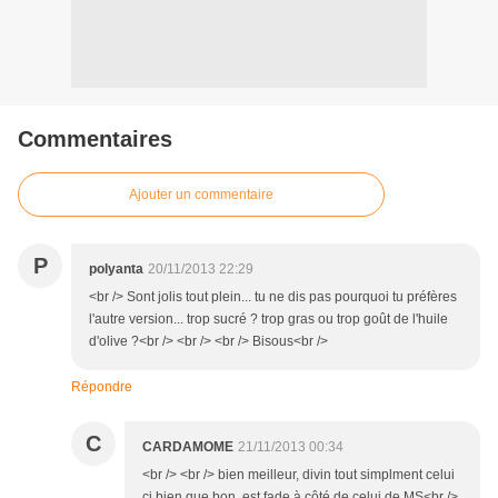
Commentaires
Ajouter un commentaire
P
polyanta
20/11/2013 22:29
<br /> Sont jolis tout plein... tu ne dis pas pourquoi tu préfères
l'autre version... trop sucré ? trop gras ou trop goût de l'huile
d'olive ?<br /> <br /> <br /> Bisous<br />
Répondre
C
CARDAMOME
21/11/2013 00:34
<br /> <br /> bien meilleur, divin tout simplment celui
ci bien que bon, est fade à côté de celui de MS<br />