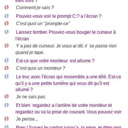
êtes sorti ?
Ø
Comment je sais ?
Ø
Pouvez-vous voir le prompt C:? a l'écran ?
Ø
C'est quoi un "prompte-ce"
Ø
Laissez tomber. Pouvez-vous bouger le curseur à
l'écran
Ø
Y a pas de curseur. Je vous ai dit, il
se passe rien
quand je tape.
Ø
Est-ce que votre moniteur
est allume ?
Ø
C'est quoi un moniteur ?
Ø
Le truc avec l'écran qui ressemble a une télé. Est-ce
qu'il y a une petite lumière qui vous dit qu'il est
allumé ?
Ø
Je ne sais pas.
Ø
Et bien
regardez a l'arrière de votre moniteur et
regardez ou va la prise de courant. Vous pouvez voir
Ø
Je pense...
Ø
Bien ! Suivez le cordon jusqu'a
la prise, et dites-moi