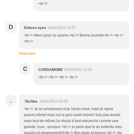
<br />
D
Delices eyes
16/01/2010 16:07
<br /> Merci pour ce sourire.<br /> Bonne journée<br /> <br />
<br />
Répondre
C
CARDAMOME
01/02/2010 11:52
<br /> <br /> <br /> <br />
.
.Tachka.
16/01/2010 00:29
<br /> Je la connaissais et je l'avais mise, mais je rigole
quand même! mais zut le gars avait raison!! Suis pas douée
mais tout de même j'ai réussi à tout rebranché comme une
grande, hum.. quoique <br /> je parie que tu as entendu mes
soupirs et grognements!!<br /> Bon dodo et bisous.<br /> <br