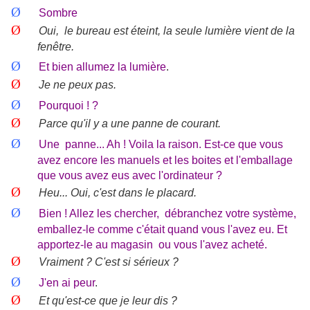
Ø
Sombre
Ø
Oui,
le bureau est éteint, la seule lumière vient de la
fenêtre.
Ø
Et bien allumez la lumière
.
Ø
Je ne peux pas.
Ø
Pourquoi ! ?
Ø
Parce qu'il y a une panne de courant.
Ø
Une
panne... Ah ! Voila la raison. Est-ce que vous
avez encore les manuels et les boites et l'emballage
que vous avez eus avec l'ordinateur ?
Ø
Heu... Oui, c'est dans le placard.
Ø
Bien ! Allez les chercher,
débranchez votre système,
emballez-le comme c'était quand vous l'avez eu. Et
apportez-le au magasin
ou vous l'avez acheté.
Ø
Vraiment ? C'est si sérieux ?
Ø
J'en ai peur
.
Ø
Et qu'est-ce que je leur dis ?