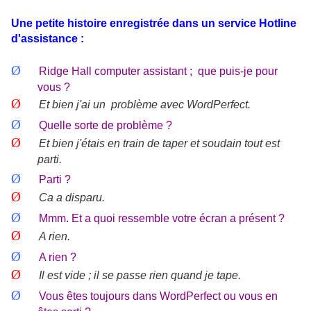
Une petite histoire enregistrée dans un service Hotline
d'assistance :
Ø
Ridge Hall computer assistant ;
que puis-je pour
vous ?
Ø
Et bien j'ai un
problème avec WordPerfect.
Ø
Quelle sorte de problème ?
Ø
Et bien j'étais en train de taper et soudain tout est
parti.
Ø
Parti ?
Ø
Ca a disparu.
Ø
Mmm. Et a quoi ressemble votre écran a présent ?
Ø
A rien.
Ø
A rien ?
Ø
Il est vide ; il se passe rien quand je tape.
Ø
Vous êtes toujours dans WordPerfect ou vous en