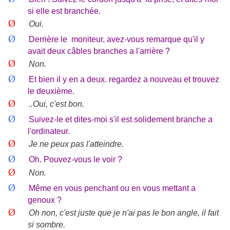
si elle est branchée.
Ø
Oui.
Ø
Derrière le
moniteur, avez-vous remarque qu'il y
avait deux câbles branches a l'arrière ?
Ø
Non.
Ø
Et bien il y en a deux. regardez a nouveau et trouvez
le deuxième
.
Ø
..Oui, c'est bon.
Ø
Suivez-le et dites-moi s'il est solidement branche a
l'ordinateur.
Ø
Je ne peux pas l'atteindre.
Ø
Oh. Pouvez-vous le voir ?
Ø
Non.
Ø
Même en vous penchant ou en vous mettant a
genoux ?
Ø
Oh non, c'est juste que je n'ai pas le bon angle, il fait
si sombre.