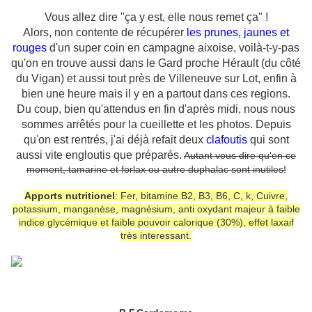
Vous allez dire "ça y est, elle nous remet ça" !
Alors, non contente de récupérer
les prunes
, jaunes et
rouges
d'un super coin en campagne aixoise, voilà-t-y-pas
qu'on en trouve aussi dans le Gard proche Hérault (du côté
du Vigan) et aussi tout près de Villeneuve sur Lot, enfin à
bien une heure mais il y en a partout dans ces regions.
Du coup, bien qu'attendus en fin d'après midi, nous nous
sommes arrêtés pour la cueillette et les photos. Depuis
qu'on est rentrés, j'ai déjà refait deux
clafoutis
qui sont
aussi vite engloutis que préparés.
Autant vous dire qu'en ce
moment, tamarine et forlax ou autre duphalac sont inutiles!
Apports nutritionel
: Fer, bitamine B2, B3, B6, C, k, Cuivre,
potassium, manganèse, magnésium, anti oxydant majeur à faible
indice glycémique et faible pouvoir calorique (30%), effet laxaif
très interessant.