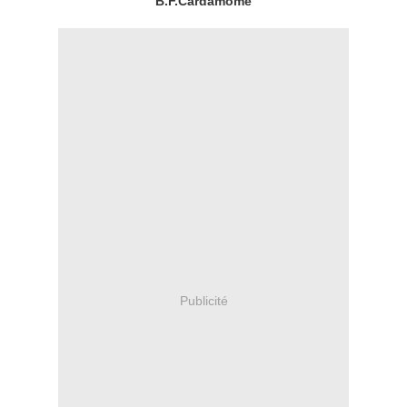
B.F.Cardamome
Publicité