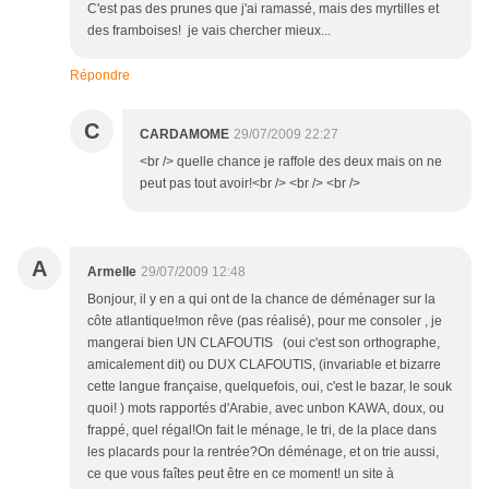
C'est pas des prunes que j'ai ramassé, mais des myrtilles et
des framboises! je vais chercher mieux...
Répondre
C
CARDAMOME
29/07/2009 22:27
<br /> quelle chance je raffole des deux mais on ne
peut pas tout avoir!<br /> <br /> <br />
A
Armelle
29/07/2009 12:48
Bonjour, il y en a qui ont de la chance de déménager sur la
côte atlantique!mon rêve (pas réalisé), pour me consoler , je
mangerai bien UN CLAFOUTIS (oui c'est son orthographe,
amicalement dit) ou DUX CLAFOUTIS, (invariable et bizarre
cette langue française, quelquefois, oui, c'est le bazar, le souk
quoi! ) mots rapportés d'Arabie, avec unbon KAWA, doux, ou
frappé, quel régal!On fait le ménage, le tri, de la place dans
les placards pour la rentrée?On déménage, et on trie aussi,
ce que vous faîtes peut être en ce moment! un site à