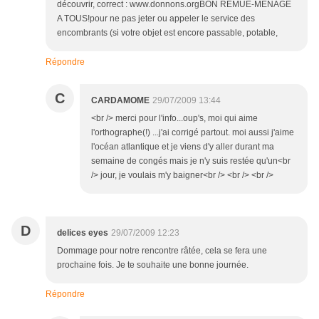
découvrir, correct : www.donnons.orgBON REMUE-MENAGE
A TOUS!pour ne pas jeter ou appeler le service des
encombrants (si votre objet est encore passable, potable,
Répondre
C
CARDAMOME
29/07/2009 13:44
<br /> merci pour l'info...oup's, moi qui aime
l'orthographe(!) ...j'ai corrigé partout. moi aussi j'aime
l'océan atlantique et je viens d'y aller durant ma
semaine de congés mais je n'y suis restée qu'un<br
/> jour, je voulais m'y baigner<br /> <br /> <br />
D
delices eyes
29/07/2009 12:23
Dommage pour notre rencontre râtée, cela se fera une
prochaine fois. Je te souhaite une bonne journée.
Répondre