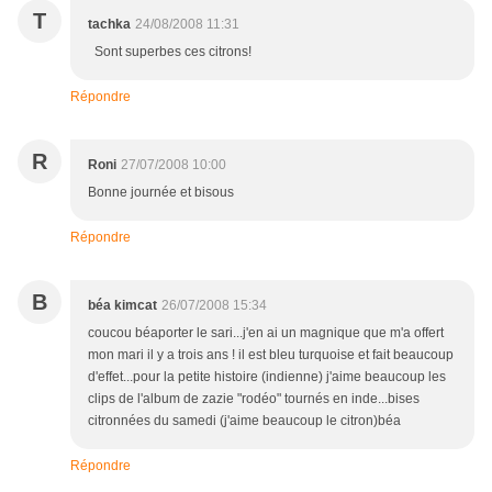
T
tachka
24/08/2008 11:31
Sont superbes ces citrons!
Répondre
R
Roni
27/07/2008 10:00
Bonne journée et bisous
Répondre
B
béa kimcat
26/07/2008 15:34
coucou béaporter le sari...j'en ai un magnique que m'a offert
mon mari il y a trois ans ! il est bleu turquoise et fait beaucoup
d'effet...pour la petite histoire (indienne) j'aime beaucoup les
clips de l'album de zazie "rodéo" tournés en inde...bises
citronnées du samedi (j'aime beaucoup le citron)béa
Répondre