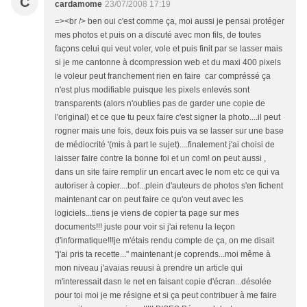
C
cardamome
23/07/2008 17:19
=><br /> ben oui c'est comme ça, moi aussi je pensai protéger
mes photos et puis on a discuté avec mon fils, de toutes
façons celui qui veut voler, vole et puis finit par se lasser mais
si je me cantonne à dcompression web et du maxi 400 pixels
le voleur peut franchement rien en faire car compréssé ça
n'est plus modifiable puisque les pixels enlevés sont
transparents (alors n'oublies pas de garder une copie de
l'original) et ce que tu peux faire c'est signer la photo....il peut
rogner mais une fois, deux fois puis va se lasser sur une base
de médiocrité '(mis à part le sujet)....finalement j'ai choisi de
laisser faire contre la bonne foi et un com! on peut aussi ,
dans un site faire remplir un encart avec le nom etc ce qui va
autoriser à copier....bof...plein d'auteurs de photos s'en fichent
maintenant car on peut faire ce qu'on veut avec les
logiciels...tiens je viens de copier ta page sur mes
documents!!! juste pour voir si j'ai retenu la leçon
d'informatique!!!je m'étais rendu compte de ça, on me disait
"j'ai pris ta recette..." maintenant je coprends...moi même à
mon niveau j'avaias reuusi à prendre un article qui
m'interessait dasn le net en faisant copie d'écran...désolée
pour toi moi je me résigne et si ça peut contribuer à me faire