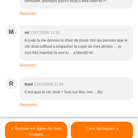
connaitre, pourquoi pas!!!!! BISES Béa card<br />
Répondre
M
ml
23/07/2008 14:35
écoute tu me donnes la chair de poule moi qui pensais que le
clic droit suffisait à empecher la copie de mes photos .... je
suis très inquiète là vois tu ... a bientôt ml
Répondre
R
Roni
22/07/2008 21:56
C'est quoi le clic droit ? Suis sur Mac moi.... Biz
Répondre
< Remise en ligne de mes
Carri bichiques >
images