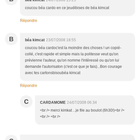
béa kimcat
24/07/2008 15:25
coucou béa cardo en ce jeudibises de béa kimcat
Répondre
B
béa kimcat
23/07/2008 18:55
coucou béa cardoc'est la moindre des choses ! un copié-
collé, c'est rapide et simple mais la politesse veut qu'on
prévienne l'auteur, qu'on nomme l'intéressé ou qu'on lui
demande l'autorisaton (c'est ce que je fais)...Bon courage
avec tes cartonsbisoubéa kimcat
Répondre
C
CARDAMOME
24/07/2008 06:34
<br /> merci kimkat ...je file au boulot (6h30!)<br />
<br /> <br />