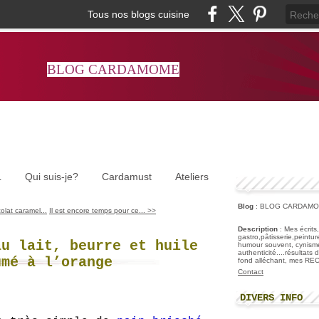
Tous nos blogs cuisine
BLOG CARDAMOME
L
Qui suis-je?
Cardamust
Ateliers
Blog
: BLOG CARDAM
colat caramel...
Il est encore temps pour ce... >>
Description
: Mes écrits
gastro,pâtisserie,peintu
au lait, beurre et huile
humour souvent, cynisme
authenticité....résultats
umé à l’orange
fond alléchant, mes R
Contact
DIVERS INFO