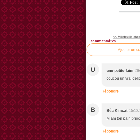
<< Millefeuille cho
commentaires
Ajouter un c
U
une-petite-faim
26
coucou un vrai déli
Répondre
B
Béa Kimcat
15/12/
Miam ton pain brio
Répondre