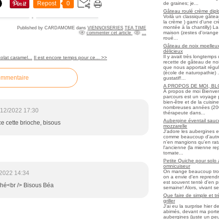
Repost
0
de graines; je...
Gâteau roulé crème diplo
Voilà un classique gâtea
la crème ) garni d'une c
montée à la chantilly) La 
Published by CARDAMOME
dans
VIENNOISERIES
TEA TIME
maison (zestes d'orange 
commenter cet article
…
roué...
Gâteau de noix moelleux
délicieux
Il y avait très longtemp
colat caramel...
Il est encore temps pour ce... >>
recette de gâteau de noix
que nous apportait régul
(école de naturopathie) ..
ommentaire
gustatif!...
A PROPOS DE MOI, B
À propos de moi Bienve
parcours est un voyage 
bien-être et de la cuisi
nombreuses années (2006 
/12/2022 17:30
thérapeute dans...
Aubergine éventail sauce
ce cette brioche, bisous
mozzarelle
J'adore les aubergines et
comme beaucoup d'autres
n'en mangions qu'en ratato
l'ancienne (la mienne re
tomate...
Petite Quiche pour solo
omnicuiseur
On mange beaucoup trop 
2022 14:34
on a envie d'en reprendr
est souvent tenté d'en pr
ché<br /> Bisous Béa
semaine! Alors, vivant seul
Que faire de simple et t
griller
J'ai eu la surprise hier 
abimés, devant ma porte
aubergines (juste un peu f