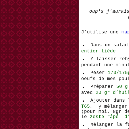
oup's j'aurai
J’utilise une
ma
.
Dans un sala
entier tiède
.
Y laisser re
pendant une minu
.
Peser
170/175
oeufs de mes pou
.
Préparer
50 g
avec
20 gr d’hui
.
Ajouter dans
T65
, y mélanger
(pour moi, 8gr d
le
zeste râpé d’
.
Mélanger la f