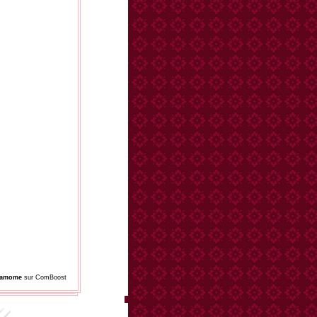
damome
sur ComBoost