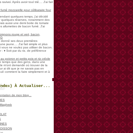
aviver. Après avoir tout trié.... J'ai fait
umé mozzarelle pour célibataire four
pendant quelques temps, j'ai décidé
der quelques réserves, notamment des
vais aussi une demi boite de tomate
es allumettes de bacon fumé. J'ai
oignons rouge et vert, bacon,
VG
a donné ses deux premières
ne jaune.... J'ai fait simple et plus
i vous ne voulez pas utiliser de bacon,
 : ♦ Soit par du riz, de préférence
u poivron et petits pois et riz créole
de temps que des gens, dans une
ale m'ont demandé où trouver de la
ur ai dit que je ne savais pas en
iqué comment la faire simplement et à
Index) À Actualiser...
sentation de mon blog...
IES
, Maghreb
OLAT
S
NNES
POISSON