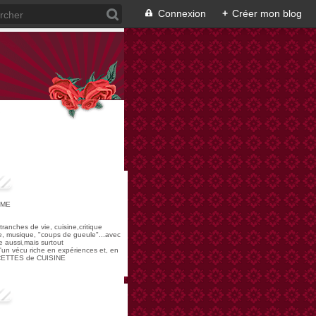
Connexion
+
Créer mon blog
OME
,tranches de vie, cuisine,critique
re, musique, "coups de gueule"...avec
 aussi,mais surtout
 d'un vécu riche en expériences et, en
ECETTES de CUISINE