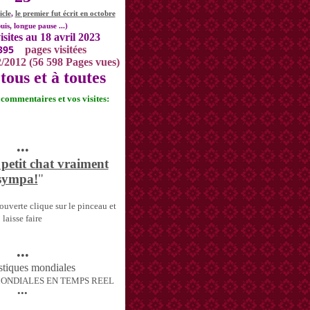
icle
,
le premier fut écrit en octobre
uis, longue pause ...)
isites au 18 avril 2023
395
pages visitées
2/2012 (56 598 Pages vues)
tous et à toutes
s commentaires et vos visites:
•••
 petit chat vraiment
sympa!
"
uverte clique sur le pinceau et
laisse faire
•••
MONDIALES EN TEMPS REEL
•••