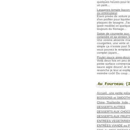
quelques heures pour les r
un petit...
Lasagnes tomate bacon f
ou omnicuiseur
Etant privée de voiture 
d'en profiter pour liqui
plaques de lasagne. J'a
(petit modèle) et quelqu
toujours du fromage...
Saisie de courgette aux 
coriandre et sa version 
Une voisine absente m'
courgettes, une verte et u
simple ça n'existe pas! S
vous pouvez le remplacer
complet (ayant...
Poulet sauce aigre-doux a
Voilà deux fois en peu 
petite surface commerci
sauce aigre douce! Je le
revanche je leur ai expl
moindre coût! Du coup...
Au Fourneau (
Accueil...une petite pré
BOISSONS et SMOOTH
Chine, Thaïlande, Inde
DESSERTS AUTRES
DESSERTS AUX CHOC
DESSERTS AUX FRUIT
ENTREES VEGETARIE
ENTRÉES VIANDE ou 