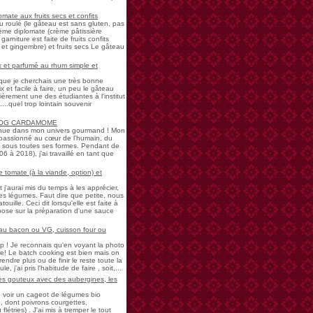
mate aux fruits secs et confits
u roulé (le gâteau est sans gluten, pas
rème diplomate (crème pâtissière
garniture est faite de fruits confits
et gingembre) et fruits secs Le gâteau
 et parfumé au rhum simple et
s que je cherchais une très bonne
 et facile à faire, un peu le gâteau
ièrement une des étudiantes à l'institut
...quel trop lointain souvenir
LOG CARDAMOME
nue dans mon univers gourmand ! Mon
passionné au cœur de l'humain, du
ne sous toutes ses formes. Pendant de
à 2018), j'ai travaillé en tant que
 tomate (à la viande, option) et
 j'aurai mis du temps à les apprécier,
 légumes. Faut dire que petite, nous
uille. Ceci dit lorsqu'elle est faite à
pose sur la préparation d'une sauce
 au bacon ou VG, cuisson four ou
! Je reconnais qu'en voyant la photo
e! Le batch cooking est bien mais on
endre plus ou de finir le reste toute la
e, j'ai pris l'habitude de faire , soit,...
rès gouteux avec des aubergines, les
de voir un cageot de légumes bio
, dont poivrons courgettes,
létries) . J'ai mis à tremper le tout