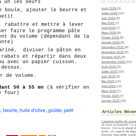
à un les oeufs
Août 2026
(3)
e boule, ajouter le beurre et
Juillet 2026
(10)
petit
Juin 2026
(8)
Mai 2026
(7)
, rabattre et mettre à lever
Avril 2026
(7)
ser faire le programme pâte
Mars 2026
(8)
nt du volume (dépendant de la
Février 2026
(5)
ante)
Janvier 2026
(8)
Décembre 2025
(8)
ariné, diviser le pâton en
Novembre 2025
(6)
 rabats et répartir dans deux
Octobre 2025
(9)
ou avec un papier cuisson.
Septembre 2025
(10)
 dessus.
Août 2025
(6)
Juillet 2025
(10)
er de volume.
Juin 2025
(4)
Mai 2025
(12)
Avril 2025
(12)
dant 50 à 55 mn
(à vérifier en
Mars 2025
(1)
e four)
Février 2025
(7)
Janvier 2025
(10)
é
,
beurre
,
huile d'olive
goûter
,
petit
,
Articles Réce
Lasagne purée de courget
Je vous ai proposé i l y
bacon. J'ai eu le plaisir
porte, un cageot de légu
énorme mais belle courge