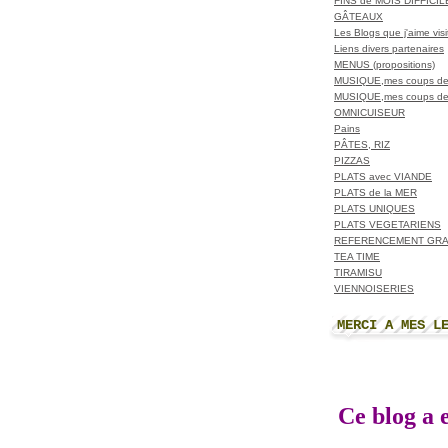
FINS de MOIS DIFFICI
GÂTEAUX
Les Blogs que j'aime visit
Liens divers partenaires
MENUS (propositions)
MUSIQUE,mes coups de
MUSIQUE,mes coups de
OMNICUISEUR
Pains
PÂTES, RIZ
PIZZAS
PLATS avec VIANDE
PLATS de la MER
PLATS UNIQUES
PLATS VEGETARIENS
REFERENCEMENT GRA
TEA TIME
TIRAMISU
VIENNOISERIES
MERCI A MES L
Ce blog a e