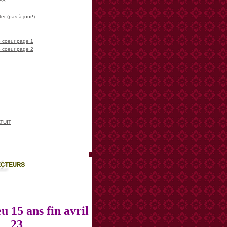
LES
er (pas à jour!)
 coeur page 1
 coeur page 2
TUIT
ECTEURS
u 15 ans fin avril
23