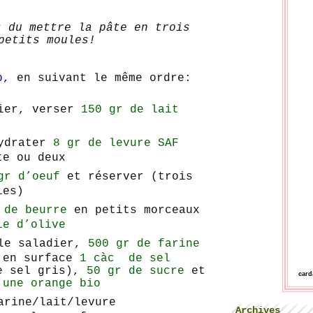
s du mettre la pâte en trois
petits moules!
p,
en suivant le même ordre:
dier, verser
150 gr de lait
hydrater
8 gr de levure SAF
te ou deux
gr d’oeuf
et réserver (trois
les)
 de beurre
en petits morceaux
le d’olive
 le saladier,
500 gr de farine
 en surface
1 càc de sel
e sel gris),
50 gr de sucre
et
car
une orange bio
arine/lait/levure
Archives