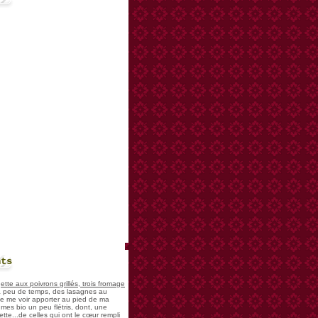
nts
te aux poivrons grillés, trois fromage
 a peu de temps, des lasagnes au
 de me voir apporter au pied de ma
mes bio un peu flétris, dont, une
tte...de celles qui ont le cœur rempli