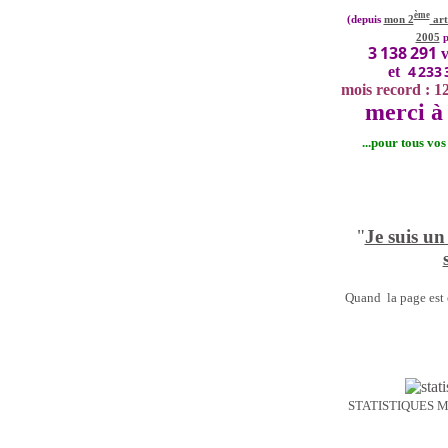
ème
(depuis
mon 2
art
2005
p
3 138 291
v
4 233 
et
mois record : 1
merci à 
...pour tous vo
"
Je suis un
Quand la page est o
STATISTIQUES 