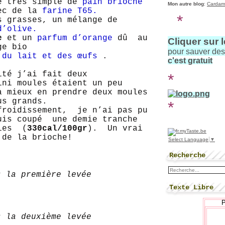
e très simple de
pain brioché
Mon autre blog
:
Cardam
vec de la
farine T65.
*
s grasses, un mélange de
d’olive.
e
et un
parfum d’orange
dû au
Cliquer sur 
ge bio
pour sauver de
du lait et des œufs
.
c'est gratuit
ité j’ai fait deux
*
ini moules étaient un peu
a mieux en prendre deux moules
lus grands.
*
froidissement, je n’ai pas pu
uis coupé une demie tranche
ies (
330cal/100gr
). Un vrai
de la brioche!
Select Language
▼
Recherche
s la première levée
Texte Libre
s la deuxième levée