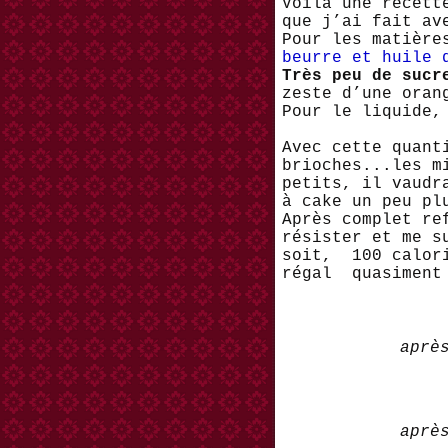
Voilà une recett
que j’ai fait a
Pour les matière
beurre et huile 
Très peu de sucr
zeste d’une oran
Pour le liquide,
Avec cette quant
brioches...les m
petits, il vaudr
à cake un peu p
Après complet re
résister et me s
soit, 100 calor
régal quasiment 
aprè
aprè