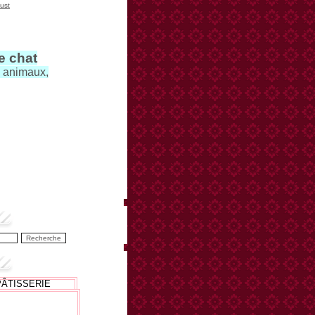
ust
le chat
s animaux,
PÂTISSERIE