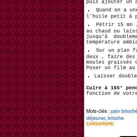
puis ajouter un 
.
Quand on a un
l’huile petit à 
.
Pétrir 15 mn 
au chaud ou lais
jusqu'à doubleme
température ambi
.
Sur un plan f
deux , faire des
moules graissés 
Poser un film au
.
Laisser doubl
Cuire à 165° pen
fonction de votr
Mots-clés :
pain brioch
déjeuner
,
brioche
CARDAMOME