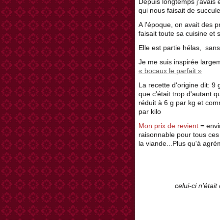
Depuis longtemps j'avais 
qui nous faisait de succu
A l'époque, on avait des p
faisait toute sa cuisine et 
Elle est partie hélas, sans
Je me suis inspirée largem
« bocaux le parfait »
La recette d'origine dit: 9
que c'était trop d'autant 
réduit à 6 g par kg et comme
par kilo
Mon prix de revient
= envi
raisonnable pour tous ces 
la viande...Plus qu'à agré
celui-ci n'étai