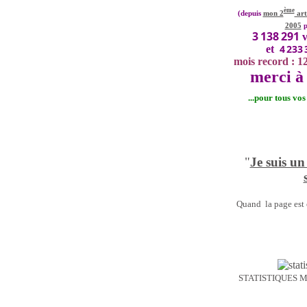
ème
(depuis
mon 2
art
2005
p
3 138 291
v
4 233 
et
mois record : 1
merci à 
...pour tous vo
"
Je suis un
Quand la page est o
STATISTIQUES 