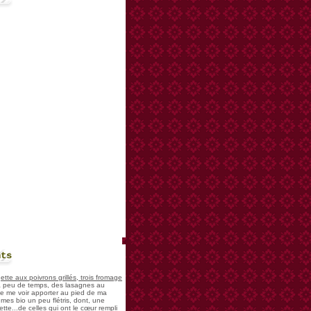
nts
te aux poivrons grillés, trois fromage
 a peu de temps, des lasagnes au
 de me voir apporter au pied de ma
mes bio un peu flétris, dont, une
tte...de celles qui ont le cœur rempli