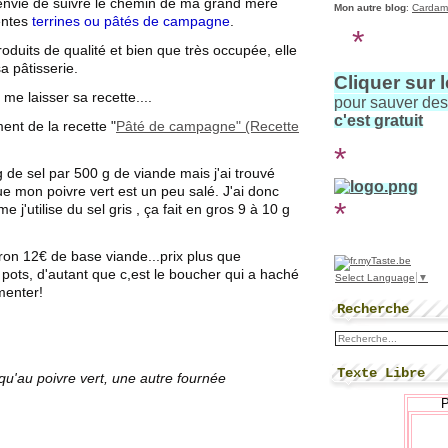
envie de suivre le chemin de ma grand mère
Mon autre blog
:
Cardam
lentes
terrines ou pâtés de campagne
.
*
roduits de qualité et bien que très occupée, elle
sa pâtisserie.
Cliquer sur 
 me laisser sa recette....
pour sauver de
c'est gratuit
ent de la recette "
Pâté de campagne" (Recette
*
 g de sel par 500 g de viande mais j'ai trouvé
que mon poivre vert est un peu salé. J'ai donc
*
 j'utilise du sel gris , ça fait en gros 9 à 10 g
ron 12€ de base viande...prix plus que
pots, d'autant que c,est le boucher qui a haché
Select Language
▼
menter!
Recherche
Texte Libre
t qu'au poivre vert, une autre fournée