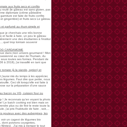
mate aux fruits secs et confits
u roulé (le gâteau est sans gluten, pas
rème diplomate (crème pâtissière
garniture est faite de fruits confits
et gingembre) et fruits secs Le gâteau
 et parfumé au rhum simple et
s que je cherchais une très bonne
 et facile à faire, un peu le gâteau
ièrement une des étudiantes à l'institut
...quel trop lointain souvenir
LOG CARDAMOME
nue dans mon univers gourmand ! Mon
passionné au cœur de l'humain, du
ne sous toutes ses formes. Pendant de
à 2018), j'ai travaillé en tant que
 tomate (à la viande, option) et
 j'aurai mis du temps à les apprécier,
 légumes. Faut dire que petite, nous
uille. Ceci dit lorsqu'elle est faite à
pose sur la préparation d'une sauce
 au bacon ou VG, cuisson four ou
! Je reconnais qu'en voyant la photo
e! Le batch cooking est bien mais on
endre plus ou de finir le reste toute la
e, j'ai pris l'habitude de faire , soit,...
rès gouteux avec des aubergines, les
de voir un cageot de légumes bio
, dont poivrons courgettes,
létries) . J'ai mis à tremper le tout