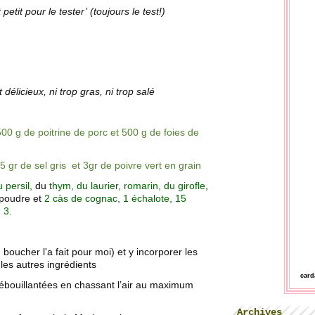
 petit pour le tester’ (toujours le test!)
t délicieux, ni trop gras, ni trop salé
00 g de poitrine de porc et 500 g de foies de
15 gr de sel gris et 3gr de poivre vert en grain
 persil,
du
thym, du laurier, romarin, du girofle
,
 poudre et
2 càs de cognac, 1
échalote, 15
 3.
oucher l'a fait pour moi) et y incorporer les
 les autres ingrédients
car
 ébouillantées en chassant l’air au maximum
Archives