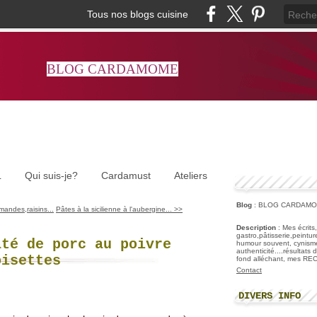
Tous nos blogs cuisine
BLOG CARDAMOME
L
Qui suis-je?
Cardamust
Ateliers
Blog
: BLOG CARDAM
mandes,raisins...
Pâtes à la sicilienne à l'aubergine... >>
Description
: Mes écrits
gastro,pâtisserie,peintu
âté de porc au poivre
humour souvent, cynisme
authenticité....résultats
oisettes
fond alléchant, mes R
Contact
DIVERS INFO