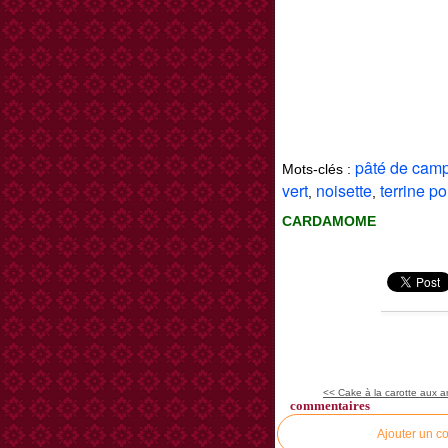
pâté de cam
Mots-clés :
vert
noisette
terrine po
,
,
CARDAMOME
<< Cake à la carotte aux a
commentaires
Ajouter un c