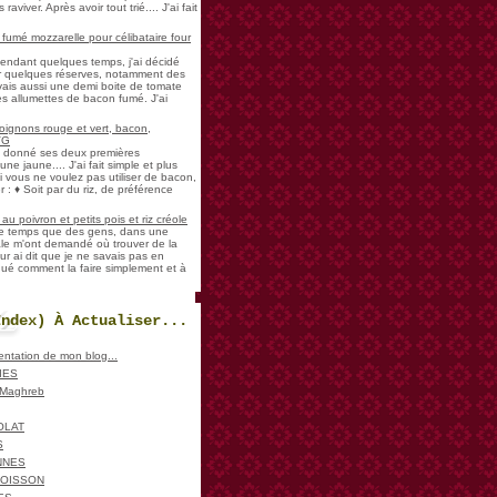
aviver. Après avoir tout trié.... J'ai fait
umé mozzarelle pour célibataire four
pendant quelques temps, j'ai décidé
der quelques réserves, notamment des
vais aussi une demi boite de tomate
es allumettes de bacon fumé. J'ai
oignons rouge et vert, bacon,
VG
a donné ses deux premières
ne jaune.... J'ai fait simple et plus
i vous ne voulez pas utiliser de bacon,
 : ♦ Soit par du riz, de préférence
u poivron et petits pois et riz créole
de temps que des gens, dans une
ale m'ont demandé où trouver de la
ur ai dit que je ne savais pas en
iqué comment la faire simplement et à
Index) À Actualiser...
sentation de mon blog...
IES
, Maghreb
OLAT
S
NNES
POISSON