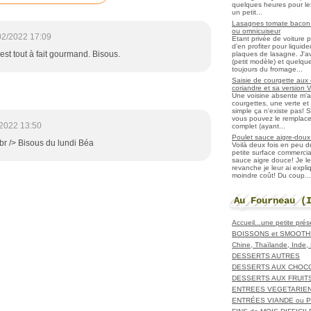
quelques heures pour les r
un petit...
Lasagnes tomate bacon f
ou omnicuiseur
02/2022 17:09
Etant privée de voiture 
d'en profiter pour liqui
'est tout à fait gourmand. Bisous.
plaques de lasagne. J'a
(petit modèle) et quelqu
toujours du fromage...
Saisie de courgette aux 
coriandre et sa version 
Une voisine absente m'
courgettes, une verte et u
simple ça n'existe pas! S
vous pouvez le remplacer
2022 13:50
complet (ayant...
Poulet sauce aigre-doux a
<br /> Bisous du lundi Béa
Voilà deux fois en peu 
petite surface commerci
sauce aigre douce! Je le
revanche je leur ai expl
moindre coût! Du coup...
Au Fourneau (
Accueil...une petite pré
BOISSONS et SMOOTH
Chine, Thaïlande, Inde
DESSERTS AUTRES
DESSERTS AUX CHOC
DESSERTS AUX FRUIT
ENTREES VEGETARIE
ENTRÉES VIANDE ou 