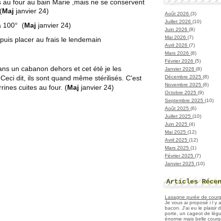
s au four au bain Marie ,mais ne se conservent
(
Maj
janvier 24)
Août 2026
(3)
Juillet 2026
(10)
à 100° (
Maj
janvier 24)
Juin 2026
(8)
Mai 2026
(7)
 puis placer au frais le lendemain
Avril 2026
(7)
Mars 2026
(8)
Février 2026
(5)
ans un cabanon dehors et cet été je les
Janvier 2026
(8)
Décembre 2025
(8)
 Ceci dit, ils sont quand même stérilisés. C'est
Novembre 2025
(6)
rines cuites au four. (
Maj
janvier 24)
Octobre 2025
(9)
Septembre 2025
(10)
Août 2025
(6)
Juillet 2025
(10)
Juin 2025
(4)
Mai 2025
(12)
Avril 2025
(12)
Mars 2025
(1)
Février 2025
(7)
Janvier 2025
(10)
Articles Réce
Lasagne purée de courget
Je vous ai proposé i l y
bacon. J'ai eu le plaisir
porte, un cageot de légu
énorme mais belle courge