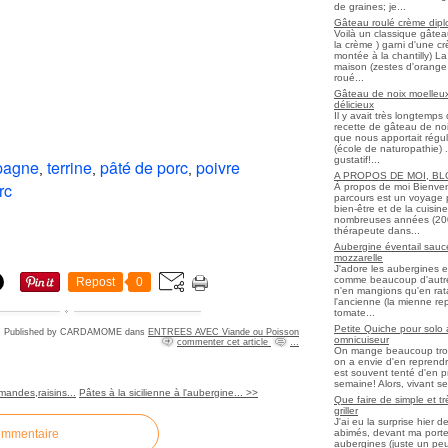
de graines; je...
Gâteau roulé crème diplo
Voilà un classique gâtea
la crème ) garni d'une c
montée à la chantilly) La 
maison (zestes d'orange 
roué...
Gâteau de noix moelleux
délicieux
Il y avait très longtemp
recette de gâteau de noix
que nous apportait régul
(école de naturopathie) ..
gustatif!...
pagne
terrine
pâté de porc
poivre
,
,
,
A PROPOS DE MOI, B
rc
À propos de moi Bienve
parcours est un voyage 
bien-être et de la cuisi
nombreuses années (2006 
thérapeute dans...
Aubergine éventail sauce
mozzarelle
J'adore les aubergines et
comme beaucoup d'autres
Repost
0
n'en mangions qu'en ratato
l'ancienne (la mienne re
tomate...
Petite Quiche pour solo
Published by CARDAMOME
dans
ENTREES AVEC Viande ou Poisson
omnicuiseur
commenter cet article
…
On mange beaucoup trop 
on a envie d'en reprendr
est souvent tenté d'en pr
semaine! Alors, vivant seul
mandes,raisins...
Pâtes à la sicilienne à l'aubergine... >>
Que faire de simple et t
griller
J'ai eu la surprise hier 
abimés, devant ma porte
ommentaire
aubergines (juste un peu f