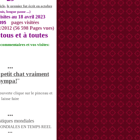
icle
,
le premier fut écrit en octobre
uis, longue pause ...)
isites au 18 avril 2023
395
pages visitées
2/2012 (56 598 Pages vues)
tous et à toutes
s commentaires et vos visites:
•••
 petit chat vraiment
sympa!
"
uverte clique sur le pinceau et
laisse faire
•••
MONDIALES EN TEMPS REEL
•••