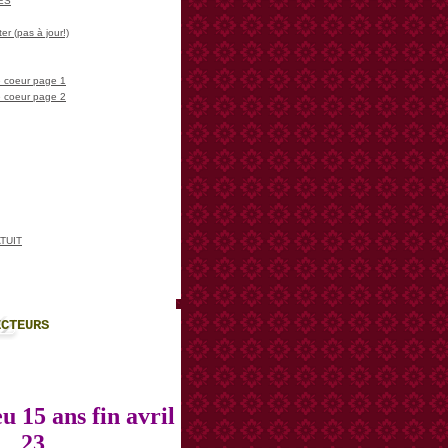
LES
er (pas à jour!)
 coeur page 1
 coeur page 2
TUIT
ECTEURS
u 15 ans fin avril
23