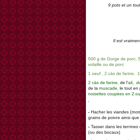
9 pots et un tout
Il est vraimen
500 g de Gorge de porc, 5
volaille ou de porc
1 oeuf , 2 càs de farine, 
2 càs de farine,
de l'
ail
,
du
de la
muscade,
le tout en
noisettes coupées en 2 ou
’
-
Hacher les viandes (mon b
grains de poivre ainsi que
-
Tasser dans les terrines
(ou des bocaux)