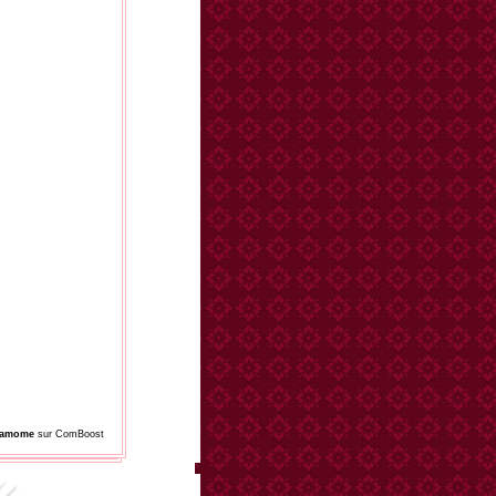
damome
sur ComBoost