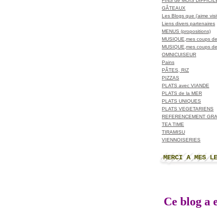
FINS de MOIS DIFFICI
GÂTEAUX
Les Blogs que j'aime visit
Liens divers partenaires
MENUS (propositions)
MUSIQUE,mes coups de
MUSIQUE,mes coups de
OMNICUISEUR
Pains
PÂTES, RIZ
PIZZAS
PLATS avec VIANDE
PLATS de la MER
PLATS UNIQUES
PLATS VEGETARIENS
REFERENCEMENT GRA
TEA TIME
TIRAMISU
VIENNOISERIES
MERCI A MES L
Ce blog a e