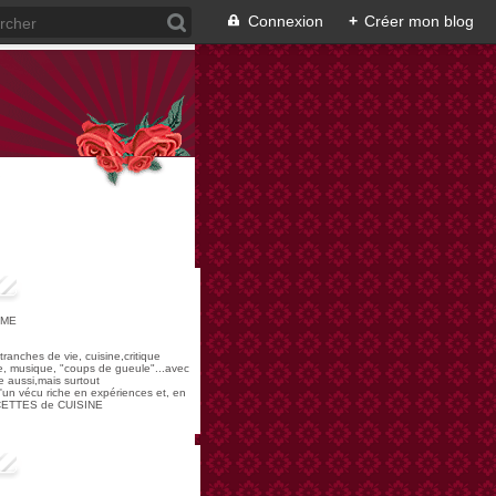
Connexion
+
Créer mon blog
OME
,tranches de vie, cuisine,critique
re, musique, "coups de gueule"...avec
 aussi,mais surtout
 d'un vécu riche en expériences et, en
ECETTES de CUISINE