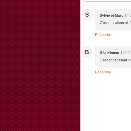
S
Sylvie et Marc
14/
C'est de saison et c
Répondre
B
Béa Kimcat
14/02/
C'est appétissant !
Répondre