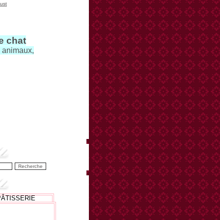
ust
le chat
s animaux,
PÂTISSERIE