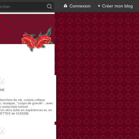
Connexion
+
Créer mon blog
OME
,tranches de vie, cuisine,critique
re, musique, "coups de gueule"...avec
 aussi,mais surtout
 d'un vécu riche en expériences et, en
ECETTES de CUISINE