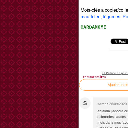
Mots-clés à copier/colle
mauricien
,
légumes
,
Po
CARDAMOME
<< Poitrine de porc 
commentaires
Ajouter un c
S
samar
26/09/2020 
ahlalala j'adoore c
differentes sauces u
mets dans mes favor