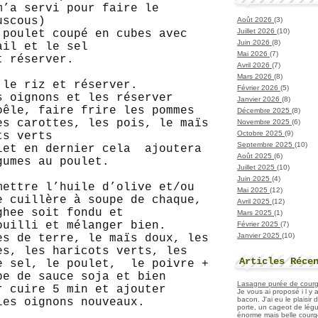
’a servi pour faire le
uscous)
Août 2026
(3)
Juillet 2026
(10)
 poulet coupé en cubes avec
Juin 2026
(8)
ail et le sel
Mai 2026
(7)
t réserver.
Avril 2026
(7)
Mars 2026
(8)
r le riz et réserver.
Février 2026
(5)
s oignons et les réserver
Janvier 2026
(8)
poêle, faire frire les pommes
Décembre 2025
(8)
es carottes, les pois, le maïs
Novembre 2025
(6)
Octobre 2025
(9)
ts verts
Septembre 2025
(10)
ulet en dernier cela ajoutera
Août 2025
(6)
gumes au poulet.
Juillet 2025
(10)
Juin 2025
(4)
mettre l’huile d’olive et/ou
Mai 2025
(12)
e cuillère à soupe de chaque,
Avril 2025
(12)
ghee soit fondu et
Mars 2025
(1)
ouilli et mélanger bien.
Février 2025
(7)
Janvier 2025
(10)
es de terre, le maïs doux, les
es, les haricots verts, les
Articles Réce
e sel, le poulet, le poivre +
pe de sauce soja et bien
Lasagne purée de courget
r cuire 5 min et ajouter
Je vous ai proposé i l y
bacon. J'ai eu le plaisir
les oignons nouveaux.
porte, un cageot de légu
énorme mais belle courge