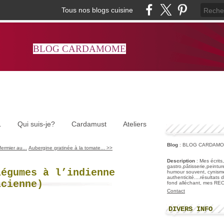
Tous nos blogs cuisine
BLOG CARDAMOME
L
Qui suis-je?
Cardamust
Ateliers
Blog
: BLOG CARDAM
fermier au...
Aubergine gratinée à la tomate... >>
Description
: Mes écrits
gastro,pâtisserie,peintu
légumes à l’indienne
humour souvent, cynisme
authenticité....résultats
icienne)
fond alléchant, mes R
Contact
DIVERS INFO