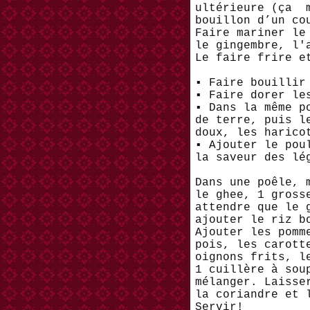
ultérieure (ça m
bouillon d’un co
Faire mariner le
le gingembre, l'
Le faire frire e
▪︎ Faire bouilli
▪︎ Faire dorer le
▪︎ Dans la même 
de terre, puis l
doux, les harico
▪︎ Ajouter le po
la saveur des lé
Dans une poêle, 
le ghee, 1 gross
attendre que le 
ajouter le riz b
Ajouter les pomm
pois, les carott
oignons frits, l
1 cuillère à sou
mélanger. Laisse
la coriandre et 
Servir!