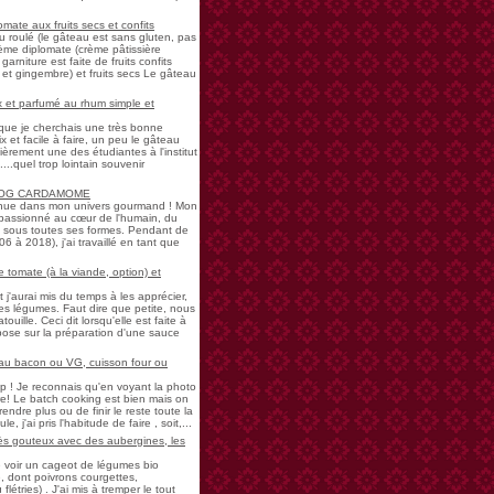
mate aux fruits secs et confits
u roulé (le gâteau est sans gluten, pas
rème diplomate (crème pâtissière
garniture est faite de fruits confits
et gingembre) et fruits secs Le gâteau
 et parfumé au rhum simple et
s que je cherchais une très bonne
 et facile à faire, un peu le gâteau
ièrement une des étudiantes à l'institut
...quel trop lointain souvenir
LOG CARDAMOME
nue dans mon univers gourmand ! Mon
passionné au cœur de l'humain, du
ne sous toutes ses formes. Pendant de
à 2018), j'ai travaillé en tant que
 tomate (à la viande, option) et
 j'aurai mis du temps à les apprécier,
 légumes. Faut dire que petite, nous
uille. Ceci dit lorsqu'elle est faite à
pose sur la préparation d'une sauce
 au bacon ou VG, cuisson four ou
! Je reconnais qu'en voyant la photo
e! Le batch cooking est bien mais on
endre plus ou de finir le reste toute la
e, j'ai pris l'habitude de faire , soit,...
rès gouteux avec des aubergines, les
de voir un cageot de légumes bio
, dont poivrons courgettes,
létries) . J'ai mis à tremper le tout