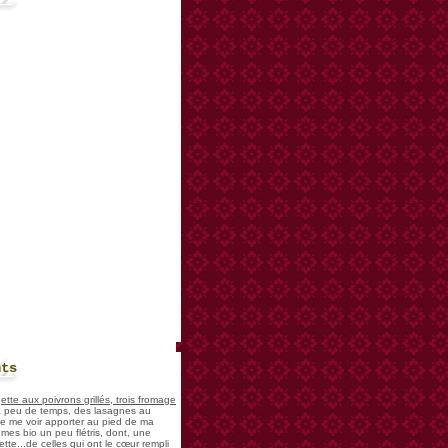
nts
te aux poivrons grillés, trois fromage
 a peu de temps, des lasagnes au
 de me voir apporter au pied de ma
mes bio un peu flétris, dont, une
tte...de celles qui ont le cœur rempli