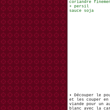
coriandre fineme
+ persil
sauce soja
▪︎ Découper le p
et les couper en
viande pour un a
blanc avec la ca