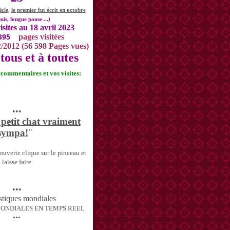
icle
,
le premier fut écrit en octobre
uis, longue pause ...)
isites au 18 avril 2023
395
pages visitées
2/2012 (56 598 Pages vues)
tous et à toutes
s commentaires et vos visites:
•••
 petit chat vraiment
sympa!
"
uverte clique sur le pinceau et
laisse faire
•••
MONDIALES EN TEMPS REEL
•••