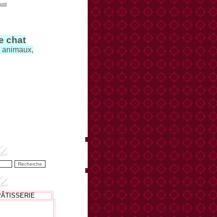
ust
le chat
s animaux,
PÂTISSERIE