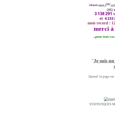
ème
(depuis
mon 2
art
2005
p
3 138 291
v
4 233 
et
mois record : 1
merci à 
...pour tous vo
"
Je suis un
Quand la page est o
STATISTIQUES 