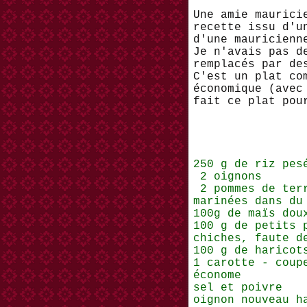
Une amie maurici
recette issu d'u
d'une mauricien
Je n'avais pas d
remplacés par de
C'est un plat co
économique (avec
fait ce plat pou
250 g de riz pe
2 oignons
2 pommes de ter
marinées dans du
100g de maïs do
100 g de petits 
chiches, faute 
100 g de haricot
1 carotte - coup
économe
sel et poivre
oignon nouveau 