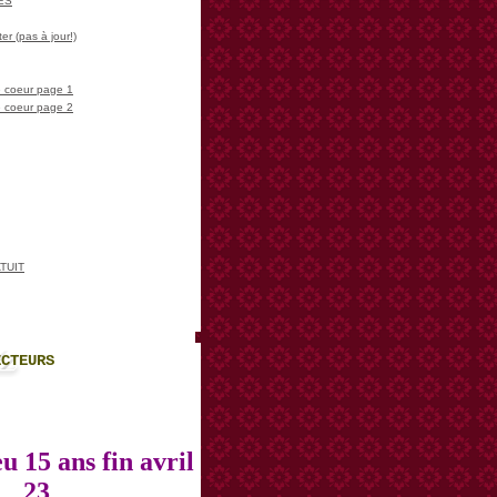
LES
er (pas à jour!)
 coeur page 1
 coeur page 2
TUIT
ECTEURS
u 15 ans fin avril
23