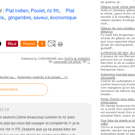
de graines; je...
Gâteau roulé crème diplo
r :
Plat indien
,
Poulet
,
riz frit
Plat
Voilà un classique gâtea
,
la crème ) garni d'une c
is
gingembre
,
saveur
,
économique
montée à la chantilly) La 
,
maison (zestes d'orange 
roué...
Gâteau de noix moelleux
délicieux
Il y avait très longtemp
recette de gâteau de noix
que nous apportait régul
Repost
0
(école de naturopathie) ..
gustatif!...
A PROPOS DE MOI, B
À propos de moi Bienve
Published by CARDAMOME
dans
PLATS de VIANDES
parcours est un voyage 
commenter cet article
…
bien-être et de la cuisi
nombreuses années (2006 
thérapeute dans...
Aubergine éventail sauce
fermier au...
Aubergine gratinée à la tomate... >>
mozzarelle
J'adore les aubergines et
comme beaucoup d'autres
n'en mangions qu'en ratato
ommentaire
l'ancienne (la mienne re
tomate...
Petite Quiche pour solo
omnicuiseur
On mange beaucoup trop 
on a envie d'en reprendr
15:19
est souvent tenté d'en pr
semaine! Alors, vivant seul
es saveurs j'aime beaucoup cuisiner le riz avec
Que faire de simple et t
n plat qui nous fait voyager et complet<br /> je le
griller
J'ai eu la surprise hier 
is.<br /> PS: j'espere que ça se passe bien en
abimés, devant ma porte
aubergines (juste un peu f