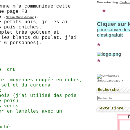
Mon autre blog
:
Cardam
enne m'a communiqué cette
*
ne page FB
ne
.
Nafisa Mohit Juhoor
)
(
e petits pois, je les ai
Cliquer sur 
s pois chiches.
pour sauver de
mplet très goûteux et
c'est gratuit
 les blancs du poulet, j'ai
r 6 personnes).
*
*
sé cru
re moyennes coupée en cubes,
Select Language
▼
 sel et du curcuma.
Recherche
ux
pois (j’ai utilisé des pois
de pois)
s verts
Texte Libre
er en lamelles avec un
haché