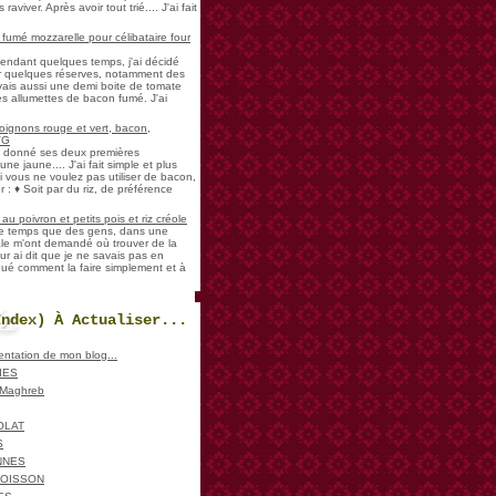
aviver. Après avoir tout trié.... J'ai fait
umé mozzarelle pour célibataire four
pendant quelques temps, j'ai décidé
der quelques réserves, notamment des
vais aussi une demi boite de tomate
es allumettes de bacon fumé. J'ai
oignons rouge et vert, bacon,
VG
a donné ses deux premières
ne jaune.... J'ai fait simple et plus
i vous ne voulez pas utiliser de bacon,
 : ♦ Soit par du riz, de préférence
u poivron et petits pois et riz créole
de temps que des gens, dans une
ale m'ont demandé où trouver de la
ur ai dit que je ne savais pas en
iqué comment la faire simplement et à
Index) À Actualiser...
sentation de mon blog...
IES
, Maghreb
OLAT
S
NNES
POISSON