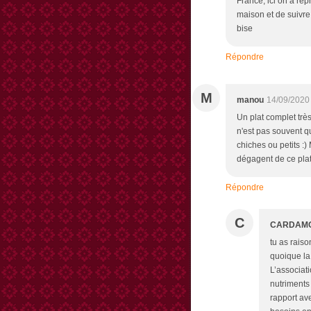
France, ici on a repr
maison et de suivre 
bise
Répondre
M
manou
14/09/2020
Un plat complet trè
n'est pas souvent qu
chiches ou petits :)
dégagent de ce plat
Répondre
C
CARDAM
tu as raiso
quoique la 
L’associati
nutriments
rapport av