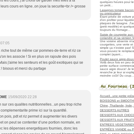
is les cours, j'ai choisi de garder mes filles a la
quelques heures pour les r
un petit...
leurs cours en ligne..on joue la securite<br /> grosse
Lasagnes tomate bacon f
ou omnicuiseur
Etant privée de voiture 
d'en profiter pour liqui
plaques de lasagne. J'a
(petit modèle) et quelqu
toujours du fromage...
Saisie de courgette aux 
coriandre et sa version 
Une voisine absente m'
 07:05
courgettes, une verte et u
simple ça n'existe pas! S
s riche tout de même car pommes-de-terre et riz ce
vous pouvez le remplacer
complet (ayant...
'on les associe ! Si en plus on rajoute des pois
Poulet sauce aigre-doux a
 Mais j'aime les senteurs et les goût exotiques qui se
Voilà deux fois en peu 
petite surface commerci
 ! bisous et merci du partage
sauce aigre douce! Je le
revanche je leur ai expl
moindre coût! Du coup...
Au Fourneau (
Accueil...une petite pré
OME
15/09/2020 22:28
BOISSONS et SMOOTH
n sur ces qualites nutritionnelles...un peu trop riche
Chine, Thaïlande, Inde
complementarite prime ici sur la quantité.
DESSERTS AUTRES
DESSERTS AUX CHOC
on pois, pdt et riz permet d augmenter les divers
DESSERTS AUX FRUIT
 et on peut se contenter d’une portion normale, en
ENTREES VEGETARIE
ec les dépenses energetiques fournies, donc les
ENTRÉES VIANDE ou 