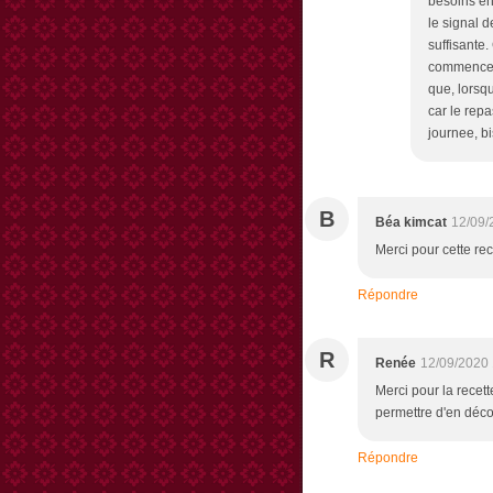
besoins en
le signal 
suffisante.
commence a
que, lorsqu
car le repa
journee, b
B
Béa kimcat
12/09/
Merci pour cette re
Répondre
R
Renée
12/09/2020 
Merci pour la recett
permettre d'en déco
Répondre