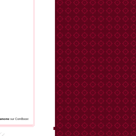
damome
sur ComBoost