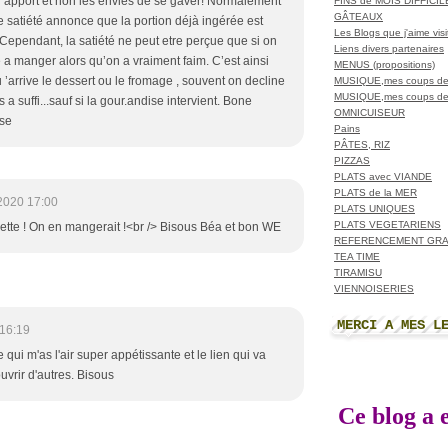
 apport et non les envies de se gaver! Normalement
FINS de MOIS DIFFICI
GÂTEAUX
de satiété annonce que la portion déjà ingérée est
Les Blogs que j'aime visit
 Cependant, la satiété ne peut etre perçue que si on
Liens divers partenaires
 manger alors qu’on a vraiment faim. C’est ainsi
MENUS (propositions)
 ’arrive le dessert ou le fromage , souvent on decline
MUSIQUE,mes coups de
MUSIQUE,mes coups de
s a suffi...sauf si la gour.andise intervient. Bone
OMNICUISEUR
ise
Pains
PÂTES, RIZ
PIZZAS
PLATS avec VIANDE
PLATS de la MER
2020 17:00
PLATS UNIQUES
PLATS VEGETARIENS
cette ! On en mangerait !<br /> Bisous Béa et bon WE
REFERENCEMENT GRA
TEA TIME
TIRAMISU
VIENNOISERIES
MERCI A MES L
16:19
e qui m'as l'air super appétissante et le lien qui va
uvrir d'autres. Bisous
Ce blog a e